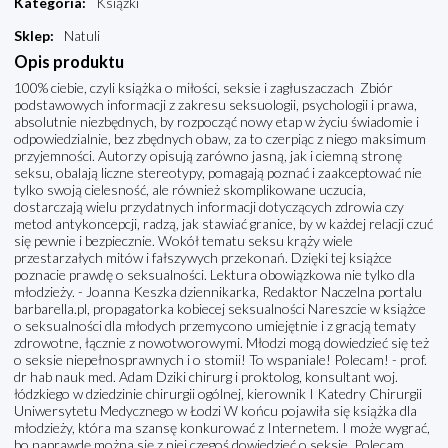
Kategoria
:
Książki
Sklep
:
Natuli
Opis produktu
100% ciebie, czyli książka o miłości, seksie i zagłuszaczach Zbiór
podstawowych informacji z zakresu seksuologii, psychologii i prawa,
absolutnie niezbędnych, by rozpocząć nowy etap w życiu świadomie i
odpowiedzialnie, bez zbędnych obaw, za to czerpiąc z niego maksimum
przyjemności. Autorzy opisują zarówno jasną, jak i ciemną stronę
seksu, obalają liczne stereotypy, pomagają poznać i zaakceptować nie
tylko swoją cielesność, ale również skomplikowane uczucia,
dostarczają wielu przydatnych informacji dotyczących zdrowia czy
metod antykoncepcji, radzą, jak stawiać granice, by w każdej relacji czuć
się pewnie i bezpiecznie. Wokół tematu seksu krąży wiele
przestarzałych mitów i fałszywych przekonań. Dzięki tej książce
poznacie prawdę o seksualności. Lektura obowiązkowa nie tylko dla
młodzieży. - Joanna Keszka dziennikarka, Redaktor Naczelna portalu
barbarella.pl, propagatorka kobiecej seksualności Nareszcie w książce
o seksualności dla młodych przemycono umiejętnie i z gracją tematy
zdrowotne, łącznie z nowotworowymi. Młodzi mogą dowiedzieć się też
o seksie niepełnosprawnych i o stomii! To wspaniale! Polecam! - prof.
dr hab nauk med. Adam Dziki chirurg i proktolog, konsultant woj.
łódzkiego w dziedzinie chirurgii ogólnej, kierownik I Katedry Chirurgii
Uniwersytetu Medycznego w Łodzi W końcu pojawiła się książka dla
młodzieży, która ma szansę konkurować z Internetem. I może wygrać,
bo naprawdę można się z niej czegoś dowiedzieć o seksie. Polecam