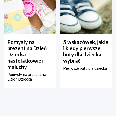
Pomysły na
5 wskazówek, jakie
prezent na Dzień
i kiedy pierwsze
Dziecka –
buty dla dziecka
nastolatkowie i
wybrać
maluchy
Pierwsze buty dla dziecka
Pomysły na prezent na
Dzień Dziecka