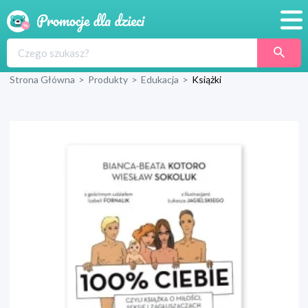
Promocje
Strona Główna
>
Produkty
>
Edukacja
>
Książki
Produkty
Sklepy
Blog
Wyprawka