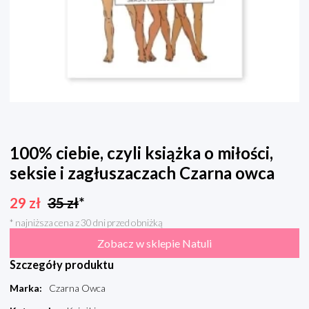
100% ciebie, czyli książka o miłości,
seksie i zagłuszaczach Czarna owca
29
zł
35
zł
*
* najniższa cena z 30 dni przed obniżką
Zobacz w sklepie Natuli
Szczegóły produktu
Marka
:
Czarna Owca