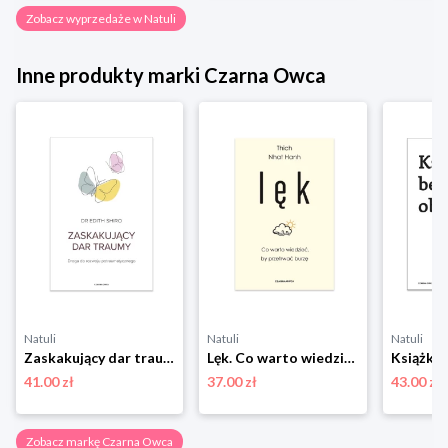
Zobacz wyprzedaże w Natuli
Inne produkty marki Czarna Owca
Natuli
Natuli
Natuli
Zaskakujący dar traumy. Droga do rozwoju potraumatycznego Czarna owca
Lęk. Co warto wiedzieć, by przetrwać burzę Czarna owca
41.00 zł
37.00 zł
43.00 zł
Zobacz markę Czarna Owca