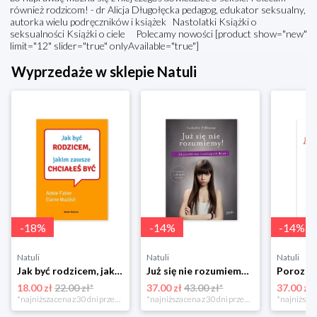
również rodzicom! - dr Alicja Długołęcka pedagog, edukator seksualny,
autorka wielu podręczników i książek Nastolatki Książki o
seksualności Książki o ciele Polecamy nowości [product show="new"
limit="12" slider="true" onlyAvailable="true"]
Wyprzedaże w sklepie Natuli
-
18
%
-
14
%
-
14
%
Natuli
Natuli
Natuli
Jak być rodzicem, jakim zawsze chciałeś być Media rodzina
Już się nie rozumiemy! Jak przeżyć czas trzaskających drzwi Esprit
18.00 zł
22.00 zł*
37.00 zł
43.00 zł*
37.00 zł
*najniższa cena z 30 dni przed obniżką
*najniższa cena z 30 dni przed obniżką