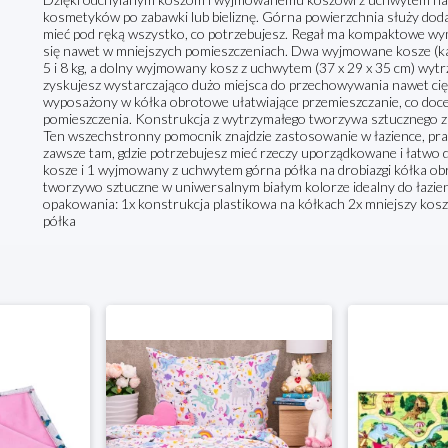
kosmetyków po zabawki lub bieliznę. Górna powierzchnia służy doda
mieć pod ręką wszystko, co potrzebujesz. Regał ma kompaktowe wymi
się nawet w mniejszych pomieszczeniach. Dwa wyjmowane kosze (ka
5 i 8 kg, a dolny wyjmowany kosz z uchwytem (37 x 29 x 35 cm) wytr
zyskujesz wystarczająco dużo miejsca do przechowywania nawet cię
wyposażony w kółka obrotowe ułatwiające przemieszczanie, co docen
pomieszczenia. Konstrukcja z wytrzymałego tworzywa sztucznego z
Ten wszechstronny pomocnik znajdzie zastosowanie w łazience, praln
zawsze tam, gdzie potrzebujesz mieć rzeczy uporządkowane i łatwo
kosze i 1 wyjmowany z uchwytem górna półka na drobiazgi kółka o
tworzywo sztuczne w uniwersalnym białym kolorze idealny do łazien
opakowania: 1x konstrukcja plastikowa na kółkach 2x mniejszy kos
półka