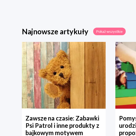
Najnowsze artykuły
Pokaż wszystkie
Zawsze na czasie: Zabawki
Pomys
Psi Patrol i inne produkty z
urodz
bajkowym motywem
propo