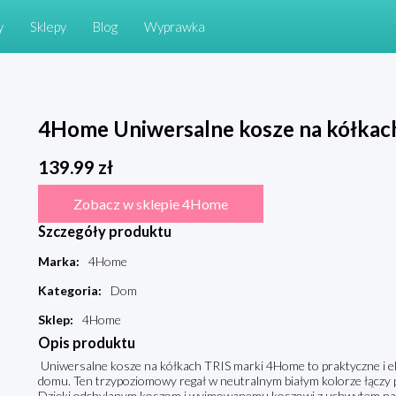
y
Sklepy
Blog
Wyprawka
4Home Uniwersalne kosze na kółkach T
139.99
zł
Zobacz w sklepie 4Home
Szczegóły produktu
Marka
:
4Home
Kategoria
:
Dom
Sklep
:
4Home
Opis produktu
Uniwersalne kosze na kółkach TRIS marki 4Home to praktyczne i ele
domu. Ten trzypoziomowy regał w neutralnym białym kolorze łączy p
Dzięki odchylanym koszom i wyjmowanemu koszowi z uchwytem na d