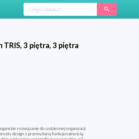
RIS, 3 piętra, 3 piętra
ganckie rozwiązanie do codziennej organizacji
rosty design z przemyślaną funkcjonalnością.
ole z łatwością uporządkujesz wszystko, od