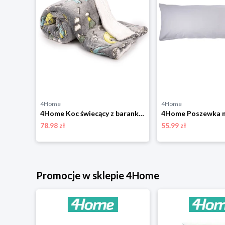
4Home
4Home
4Home Poduszka Aloe Vera, 70 x 90 cm
4Home Koc świecący z barankiem Dino, 150 x 200 cm
78.98 zł
55.99 zł
niżką
Promocje w sklepie 4Home