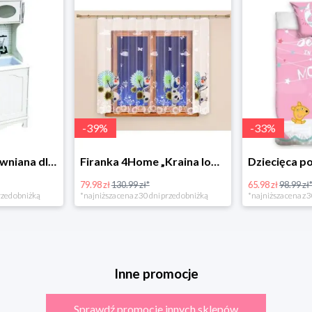
-
39
%
-
33
%
Bino Kuchnia drewniana dla dzieci Provence
Firanka 4Home „Kraina lodu” (Frozen)
79.98 zł
130.99 zł*
65.98 zł
98.99 zł
rzed obniżką
*najniższa cena z 30 dni przed obniżką
*najniższa cena z 3
Inne promocje
Sprawdź promocje innych sklepów