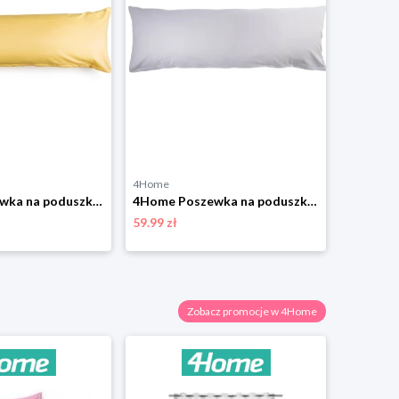
4Home
4Home
4Home Poszewka na poduszkę relaksacyjna Mąż zastępczy, żółty, 45 x 120 cm
4Home Poszewka na poduszkę relaksacyjna Mąż zastępczy, jasnoszara, 55 x 180 cm
59.99 zł
68.98 zł
Zobacz promocje w 4Home