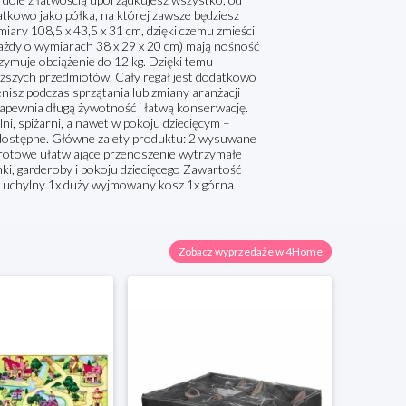
tkowo jako półka, na której zawsze będziesz
ary 108,5 x 43,5 x 31 cm, dzięki czemu zmieści
żdy o wymiarach 38 x 29 x 20 cm) mają nośność
zymuje obciążenie do 12 kg. Dzięki temu
ższych przedmiotów. Cały regał jest dodatkowo
isz podczas sprzątania lub zmiany aranżacji
apewnia długą żywotność i łatwą konserwację.
i, spiżarni, a nawet w pokoju dziecięcym –
 dostępne. Główne zalety produktu: 2 wysuwane
brotowe ułatwiające przenoszenie wytrzymałe
ki, garderoby i pokoju dziecięcego Zawartość
z uchylny 1x duży wyjmowany kosz 1x górna
Zobacz wyprzedaże w 4Home