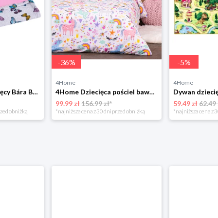
-
36
%
-
5
%
4Home
4Home
Bellatex Koc dziecięcy Bára Butterfly różowy, 75 x 100 cm
4Home Dziecięca pościel bawełniana Unicorns, 140 x 200 cm, 70 x 90 cm
99.99 zł
156.99 zł*
59.49 zł
62.49 
rzed obniżką
*najniższa cena z 30 dni przed obniżką
*najniższa cena z 3