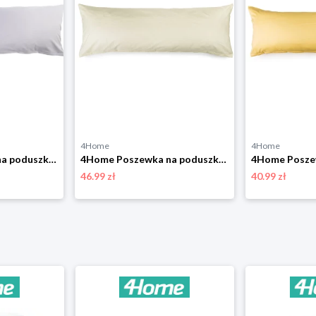
4Home
4Home
4Home Poszewka na poduszkę relaksacyjną Mąż zastępczy jasnoszary, 50 x 150 cm
4Home Poszewka na poduszkę relaksacyjna Mąż zastępczy, beżowa, 50 x 150 cm
46.99 zł
40.99 zł