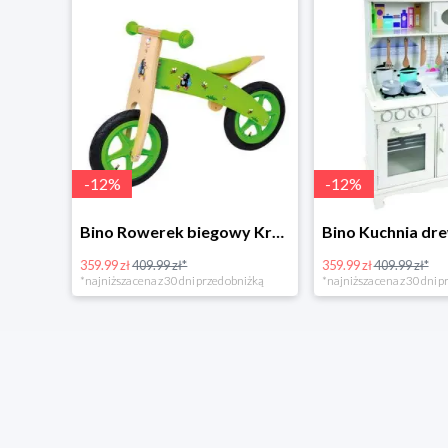
-
12
%
-
12
%
4Home Koc baranek świecący Dino
Bino Rowerek biegowy Krecik
359.99 zł
409.99 zł*
359.99 zł
409.99 zł*
*najniższa cena z 30 dni przed obniżką
*najniższa cena z 30 dni p