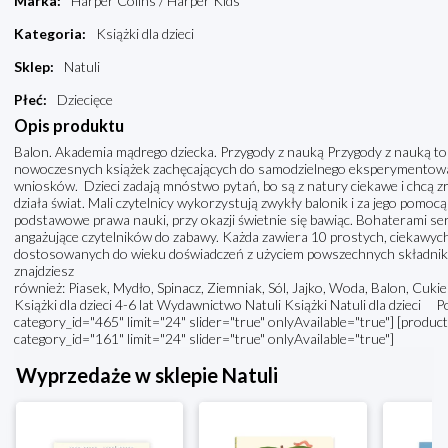
Marka
:
Harper Colins / Harper Kids
Kategoria
:
Książki dla dzieci
Sklep
:
Natuli
Płeć
:
Dziecięce
Opis produktu
Balon. Akademia mądrego dziecka. Przygody z nauką Przygody z nauką to
nowoczesnych książek zachęcających do samodzielnego eksperymentowan
wniosków. Dzieci zadają mnóstwo pytań, bo są z natury ciekawe i chcą zr
działa świat. Mali czytelnicy wykorzystują zwykły balonik i za jego pomoc
podstawowe prawa nauki, przy okazji świetnie się bawiąc. Bohaterami serii
angażujące czytelników do zabawy. Każda zawiera 10 prostych, ciekawych
dostosowanych do wieku doświadczeń z użyciem powszechnych składnikó
znajdziesz
również: Piasek, Mydło, Spinacz, Ziemniak, Sól, Jajko, Woda, Balon, Cukie
Książki dla dzieci 4-6 lat Wydawnictwo Natuli Książki Natuli dla dzieci 
category_id="465" limit="24" slider="true" onlyAvailable="true"] [product
category_id="161" limit="24" slider="true" onlyAvailable="true"]
Wyprzedaże w sklepie Natuli