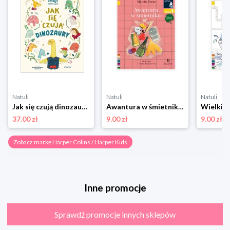
Natuli
Natuli
Natuli
Jak się czują dinozaury. Opowieści 5 minut przed snem Harper colins / harper kids
Awantura w śmietniku. Czytam sobie Eko. Poziom 1 Harper colins / harper kids
37.00 zł
9.00 zł
9.00 zł
Zobacz markę Harper Colins / Harper Kids
Inne promocje
Sprawdź promocje innych sklepów