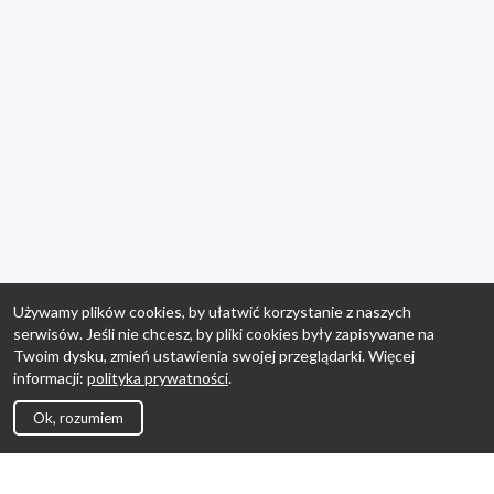
Używamy plików cookies, by ułatwić korzystanie z naszych
serwisów. Jeśli nie chcesz, by pliki cookies były zapisywane na
Twoim dysku, zmień ustawienia swojej przeglądarki. Więcej
informacji:
polityka prywatności
.
Ok, rozumiem