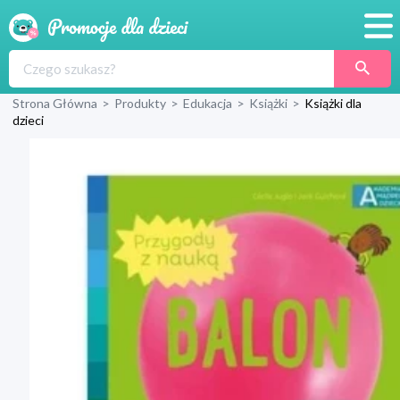
Promocje
Strona Główna
>
Produkty
>
Edukacja
>
Książki
>
Książki dla
Produkty
dzieci
Sklepy
Blog
Wyprawka