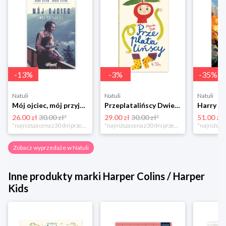
-
13
%
-
3
%
-
35
%
Natuli
Natuli
Natuli
Mój ojciec, mój przyjaciel Element
Przeplatalińscy Dwie siostry
26.00 zł
30.00 zł*
29.00 zł
30.00 zł*
51.00 zł
*najniższa cena z 30 dni przed obniżką
*najniższa cena z 30 dni przed obniżką
Zobacz wyprzedaże w Natuli
Inne produkty marki Harper Colins / Harper
Kids