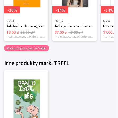
-
18
%
-
14
%
-
14
%
Natuli
Natuli
Natuli
Jak być rodzicem, jakim zawsze chciałeś być Media rodzina
Już się nie rozumiemy! Jak przeżyć czas trzaskających drzwi Esprit
18.00 zł
22.00 zł*
37.00 zł
43.00 zł*
37.00 zł
*najniższa cena z 30 dni przed obniżką
*najniższa cena z 30 dni przed obniżką
Zobacz wyprzedaże w Natuli
Inne produkty marki TREFL