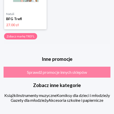
Natuli
BFG Trefl
27.00 zł
Zobacz markę TREFL
Inne promocje
Sprawdź promocje innych sklepów
Zobacz inne kategorie
Książki
Instrumenty muzyczne
Komiksy dla dzieci i młodzieży
Gazety dla młodzieży
Akcesoria szkolne i papiernicze