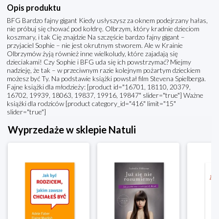
Opis produktu
BFG Bardzo fajny gigant Kiedy usłyszysz za oknem podejrzany hałas,
nie próbuj się chować pod kołdrę. Olbrzym, który kradnie dzieciom
koszmary, i tak Cię znajdzie Na szczęście bardzo fajny gigant –
przyjaciel Sophie – nie jest okrutnym stworem. Ale w Krainie
Olbrzymów żyją również inne wielkoludy, które zajadają się
dzieciakami! Czy Sophie i BFG uda się ich powstrzymać? Miejmy
nadzieję, że tak – w przeciwnym razie kolejnym pożartym dzieckiem
możesz być Ty. Na podstawie książki powstał film Stevena Spielberga.
Fajne książki dla młodzieży: [product id="16701, 18110, 20379,
16702, 19939, 18063, 19837, 19916, 19847" slider="true"] Ważne
książki dla rodziców [product category_id="416" limit="15"
slider="true"]
Wyprzedaże w sklepie Natuli