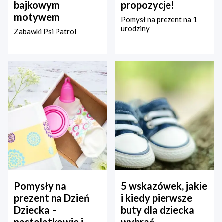
bajkowym
propozycje!
motywem
Pomysł na prezent na 1
urodziny
Zabawki Psi Patrol
Pomysły na
5 wskazówek, jakie
prezent na Dzień
i kiedy pierwsze
Dziecka –
buty dla dziecka
nastolatkowie i
wybrać