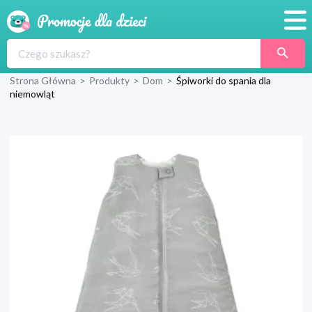
Promocje
Strona Główna
>
Produkty
>
Dom
>
Śpiworki do spania dla
Produkty
niemowląt
Sklepy
Blog
Wyprawka