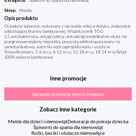
Kategoria
:
Śpiworki do spania dla niemowląt
Sklep
:
Maylily
Opis produktu
Ocieplony śpiworek, wykonany z niezwykle miłej w dotyku, znakomicie
oddychającej tkaniny bambusowej. Współczynnik TOG
2,5.antybakteryjny, antygrzybiczy, antyalergicznydelikatnie otula, nie
przegrzewaocieplony mięciutką, puszystą włókninązasuwany na
zamekunikatowy, autorski wzórzaprojektowany i uszyty w
PolsceRozmiary: 2-6 m-cy, 6-12 m-cy, 12-18 m-cy, 18-24 m-ceSkład:
100% wiskoza bambusowa
Inne promocje
Sprawdź promocje innych sklepów
Zobacz inne kategorie
Meble dla dzieci i niemowląt
Dekoracje do pokoju dziecka
Śpiworki do spania dla niemowląt
Rożki, beciki i otulacze niemowlęce