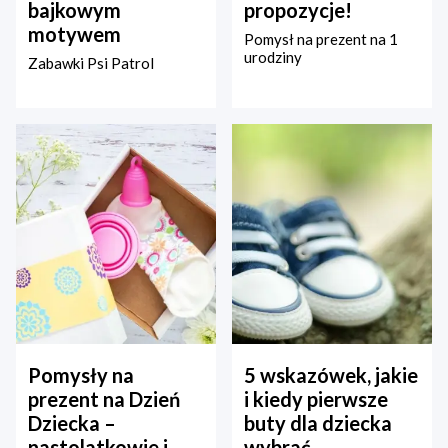
bajkowym
propozycje!
motywem
Pomysł na prezent na 1
urodziny
Zabawki Psi Patrol
Pomysły na
5 wskazówek, jakie
prezent na Dzień
i kiedy pierwsze
Dziecka –
buty dla dziecka
nastolatkowie i
wybrać