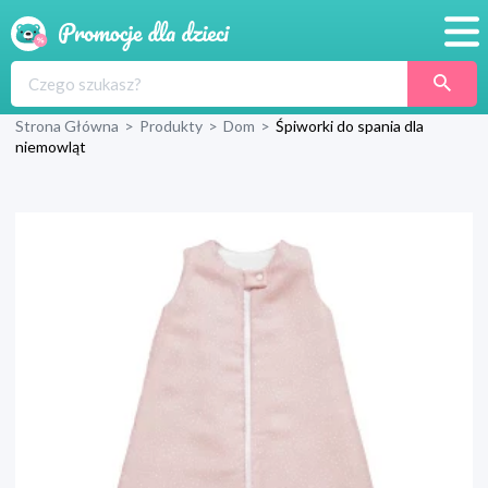
Promocje
Strona Główna
>
Produkty
>
Dom
>
Śpiworki do spania dla
Produkty
niemowląt
Sklepy
Blog
Wyprawka