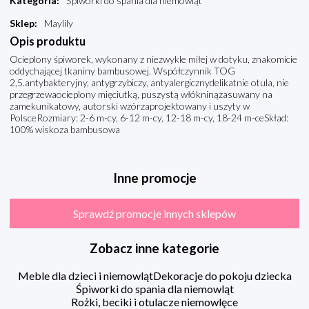
Kategoria
:
Śpiworki do spania dla niemowląt
Sklep
:
Maylily
Opis produktu
Ocieplony śpiworek, wykonany z niezwykle miłej w dotyku, znakomicie
oddychającej tkaniny bambusowej. Współczynnik TOG
2,5.antybakteryjny, antygrzybiczy, antyalergicznydelikatnie otula, nie
przegrzewaocieplony mięciutką, puszystą włókninązasuwany na
zamekunikatowy, autorski wzórzaprojektowany i uszyty w
PolsceRozmiary: 2-6 m-cy, 6-12 m-cy, 12-18 m-cy, 18-24 m-ceSkład:
100% wiskoza bambusowa
Inne promocje
Sprawdź promocje innych sklepów
Zobacz inne kategorie
Meble dla dzieci i niemowląt
Dekoracje do pokoju dziecka
Śpiworki do spania dla niemowląt
Rożki, beciki i otulacze niemowlęce