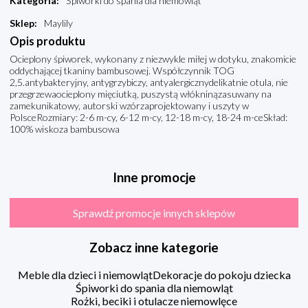
Kategoria
:
Śpiworki do spania dla niemowląt
Sklep
:
Maylily
Opis produktu
Ocieplony śpiworek, wykonany z niezwykle miłej w dotyku, znakomicie
oddychającej tkaniny bambusowej. Współczynnik TOG
2,5.antybakteryjny, antygrzybiczy, antyalergicznydelikatnie otula, nie
przegrzewaocieplony mięciutką, puszystą włókninązasuwany na
zamekunikatowy, autorski wzórzaprojektowany i uszyty w
PolsceRozmiary: 2-6 m-cy, 6-12 m-cy, 12-18 m-cy, 18-24 m-ceSkład:
100% wiskoza bambusowa
Inne promocje
Sprawdź promocje innych sklepów
Zobacz inne kategorie
Meble dla dzieci i niemowląt
Dekoracje do pokoju dziecka
Śpiworki do spania dla niemowląt
Rożki, beciki i otulacze niemowlęce