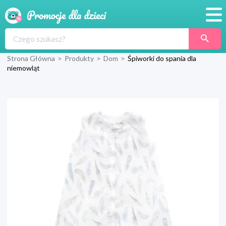
Promocje
Strona Główna
>
Produkty
>
Dom
>
Śpiworki do spania dla
Produkty
niemowląt
Sklepy
Blog
Wyprawka