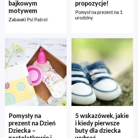
bajkowym
propozycje!
motywem
Pomysł na prezent na 1
urodziny
Zabawki Psi Patrol
Pomysły na
5 wskazówek, jakie
prezent na Dzień
i kiedy pierwsze
Dziecka –
buty dla dziecka
nastolatkowie i
wybrać