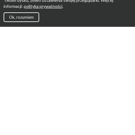
Twoim dysku, zmień ustawienia swojej przeglądarki. Więcej
informacji:
polityka prywatności
.
Ok, rozumiem
Strona Główna
Promocje
Sklepy