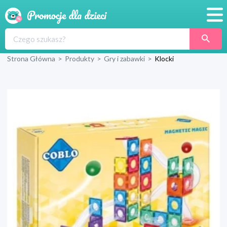
Promocje
Strona Główna
>
Produkty
>
Gry i zabawki
>
Klocki
Produkty
Sklepy
Blog
Wyprawka