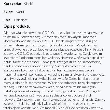
Kategoria
:
Klocki
Sklep
:
Natuli
Płeć
:
Dziecięce
Opis produktu
Dlatego właśnie powstało COBLO - nie tylko z potrzeby zabawy, ale
także nauki przez zabawę. Oprócz pięknych, trwałych i mocnych
klocków do konstruowania 2D i 3D klocki magnetyczne służą do
zadań matematycznych , logicznych, odwzorowań. W galerii zdjęć
przedstawione są przykładowe prace służace rozwoju STEM. Praca i
zabawa z COBLO pobudza kreatywność i wyobraźnię. Dzięki swoim
kształtom i kolorom mogą być wykorzystywane w różnych aspektach
nauki, także Montessori. Coblo jest zachęca dzieci do samodzielnej
nauki i próbowania nowych rzeczy. Należą do nich np: nauka
sortowania kolorów, a także nauka liter, rozwiązywanie zadań
matematycznych itp. Ponadto wygodny rozmiar płytek i przyczepność,
jaką tworzy gwiazda na płytkach, sprawia, że Coblo bardzo dobrze
rozwija zdolności motoryczne. W ten sposób dzieci uczą się poprzez
zabawę. Coblo to zabawka otwarta, co oznacza, że nie ma z góry
ustalonych zasad zabawy. Dzieci decydują, co zbudować. Pomaga to
wyrazić kreatywność i wyobraźnię dzieci, co jest dobre dla ich
rozwoju. Za każdym razem sami wymyślają różne konstrukcje. Zamki,
zwierzęta, rakiety, pojazdy i wiele więcej. Im starsze dziecko, tym
trudniejsze konstrukcje. Od modeli 2D do 3D, od płaskich kształtów