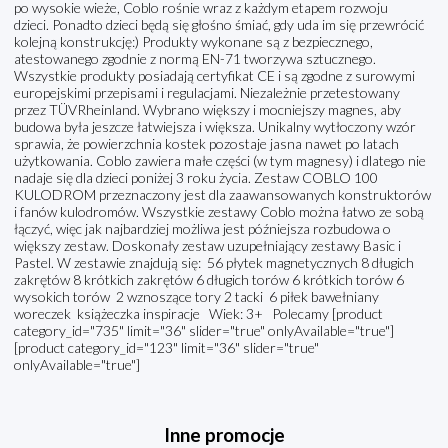
po wysokie wieże, Coblo rośnie wraz z każdym etapem rozwoju
dzieci. Ponadto dzieci będą się głośno śmiać, gdy uda im się przewrócić
kolejną konstrukcję:) Produkty wykonane są z bezpiecznego,
atestowanego zgodnie z normą EN-71 tworzywa sztucznego.
Wszystkie produkty posiadają certyfikat CE i są zgodne z surowymi
europejskimi przepisami i regulacjami. Niezależnie przetestowany
przez TÜVRheinland. Wybrano większy i mocniejszy magnes, aby
budowa była jeszcze łatwiejsza i większa. Unikalny wytłoczony wzór
sprawia, że powierzchnia kostek pozostaje jasna nawet po latach
użytkowania. Coblo zawiera małe części (w tym magnesy) i dlatego nie
nadaje się dla dzieci poniżej 3 roku życia. Zestaw COBLO 100
KULODROM przeznaczony jest dla zaawansowanych konstruktorów
i fanów kulodromów. Wszystkie zestawy Coblo można łatwo ze sobą
łączyć, więc jak najbardziej możliwa jest późniejsza rozbudowa o
większy zestaw. Doskonały zestaw uzupełniający zestawy Basic i
Pastel. W zestawie znajdują się: 56 płytek magnetycznych 8 długich
zakrętów 8 krótkich zakrętów 6 długich torów 6 krótkich torów 6
wysokich torów 2 wznoszące tory 2 tacki 6 piłek bawełniany
woreczek książeczka inspiracje Wiek: 3+ Polecamy [product
category_id="735" limit="36" slider="true" onlyAvailable="true"]
[product category_id="123" limit="36" slider="true"
onlyAvailable="true"]
Inne promocje