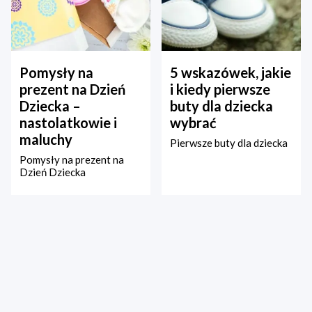
Pomysły na
5 wskazówek, jakie
prezent na Dzień
i kiedy pierwsze
Dziecka –
buty dla dziecka
nastolatkowie i
wybrać
maluchy
Pierwsze buty dla dziecka
Pomysły na prezent na
Dzień Dziecka