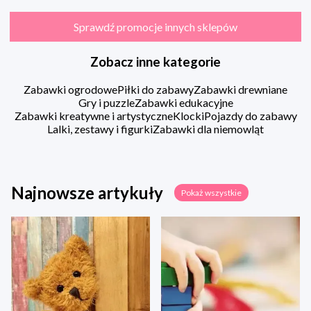
Sprawdź promocje innych sklepów
Zobacz inne kategorie
Zabawki ogrodowe
Piłki do zabawy
Zabawki drewniane
Gry i puzzle
Zabawki edukacyjne
Zabawki kreatywne i artystyczne
Klocki
Pojazdy do zabawy
Lalki, zestawy i figurki
Zabawki dla niemowląt
Najnowsze artykuły
Pokaż wszystkie