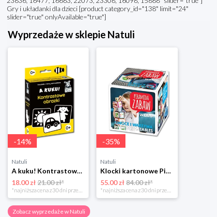
23836, 16477, 16683, 22073, 23308, 16098, 15888" slider="true"]
Gry i układanki dla dzieci [product category_id="138" limit="24"
slider="true" onlyAvailable="true"]
Wyprzedaże w sklepie Natuli
-
14
%
-
35
%
Natuli
Natuli
A kuku! Kontrastowe obrazki. Karty kontrastowe + poradnik 0+ Edgard
Klocki kartonowe Piramida Zabaw. Owoce i Warzywa Piramida zabaw
18.00 zł
21.00 zł*
55.00 zł
84.00 zł*
*najniższa cena z 30 dni przed obniżką
*najniższa cena z 30 dni przed obniżką
Zobacz wyprzedaże w Natuli