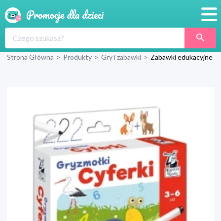
Promocje
Strona Główna
>
Produkty
>
Gry i zabawki
>
Zabawki edukacyjne
Produkty
Sklepy
Blog
Wyprawka