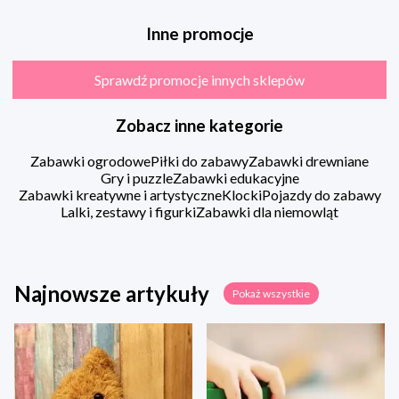
Inne promocje
Sprawdź promocje innych sklepów
Zobacz inne kategorie
Zabawki ogrodowe
Piłki do zabawy
Zabawki drewniane
Gry i puzzle
Zabawki edukacyjne
Zabawki kreatywne i artystyczne
Klocki
Pojazdy do zabawy
Lalki, zestawy i figurki
Zabawki dla niemowląt
Najnowsze artykuły
Pokaż wszystkie