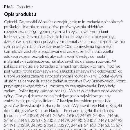
Płeć
:
Dziecięce
Opis produktu
Cyferki. Gryzmołki W pakiecie znajdują się m.in. zadania z pisania cyfr
po śladzie, liczenia przedmiotów, porównywania obiektów,
rozpoznawania figur geometrycznych czy zabawa z odbiciami
lustrzanymi. Gryzmołki. Cyferki to pakiet zagadek, które pomogą
dziecku w rozpoczęciu przygody z matematyką, nauczą rozpoznawania
cyfr, prostych działań w zakresie 1-10 oraz myślenia logicznego.
Łamigłówki zostały przygotowane przez ekspertki i nauczycielki
edukacji wczesnoszkolnej, aby uatrakcyjnić wstęp do nauki
matematyki i zaangażować najmłodszych do dalszego rozwoju. W
pakiecie znajduje się 60 zadań z flamastrem, dzięki któremu możliwe
jest wielokrotne rozwiązywanie zagadek i zmazywanie odpowiedzi, co
ułatwi wspólną zabawę z rodzeństwem i rówieśnikami. Dodatkowym
atutem są barwne ilustracje zadań autorstwa Ewy Brzozowskiej, które
przyciągną uwagę dziecka i zachęcą do zaangażowania. Przykłady
zadań: - Policz figury każdego rodzaju. Wpisz w kratkach odpowiednie
cyfry.- Dorysuj drzewa od najmniejszego do największego, aby
zmieściły się pomiędzy liniami- Z każdym koszykiem połącz tyle
grzybów, ile wskazuje liczba na koszyku Wydawnictwo Natuli Książki
do nauki języków Kapitan Nauka Polecane książki dla rodziców
[product id="23878, 24581, 24565, 18107, 24489, 24485, 24466,
24465, 24464, 23607, 22002, 24479, 24490, 23402, 24494, 24493,
24491, 24289, 24290, 23542, 20297, 24461, 24463, 24462, 15677,