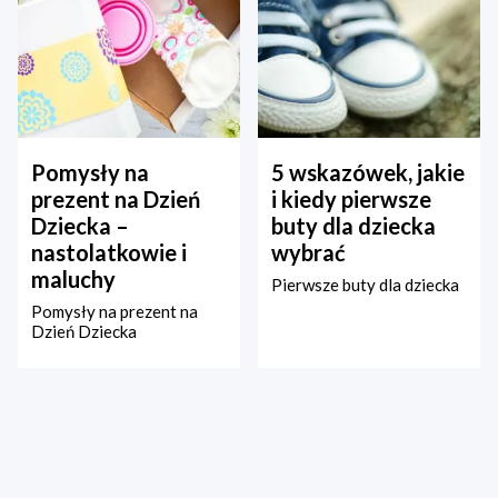
Pomysły na
5 wskazówek, jakie
prezent na Dzień
i kiedy pierwsze
Dziecka –
buty dla dziecka
nastolatkowie i
wybrać
maluchy
Pierwsze buty dla dziecka
Pomysły na prezent na
Dzień Dziecka