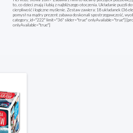
to, co dzieci znają i lubią z najbliższego otoczenia. Układanie puzzl
cierpliwość i logiczne myślenie. Zestaw zawiera: 18 układanek (36 e
pomysł na mądry prezent zabawa doskonali spostrzegawczość, wyo
category_id="222" limit="36" slider="true" onlyAvailable="true"] [pr
onlyAvailable="true"]