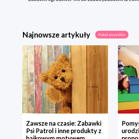
Najnowsze artykuły
Pokaż wszystkie
Zawsze na czasie: Zabawki
Pomys
Psi Patrol i inne produkty z
urodz
bajkowym motywem
propo