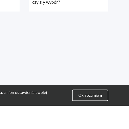
czy zły wybór?
u, zmień ustawienia swojej
Ok, rozumiem