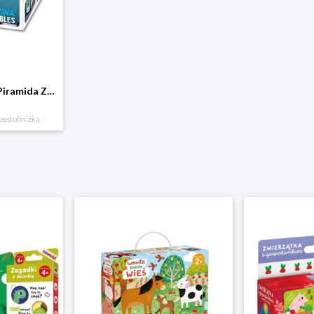
Klocki kartonowe Piramida Zabaw. Owoce i Warzywa Piramida zabaw
rzed obniżką