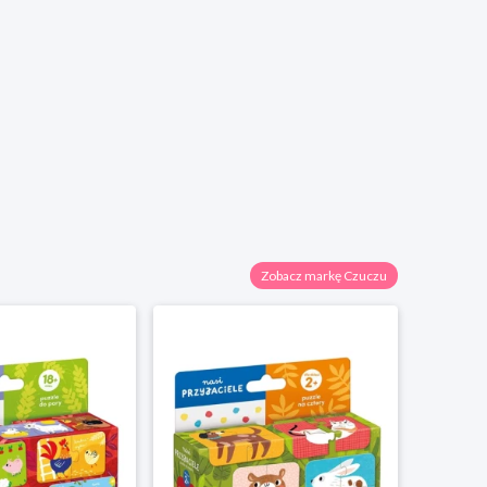
Zobacz markę Czuczu