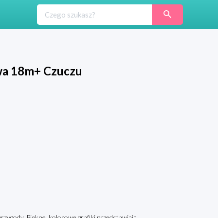
owa 18m+ Czuczu
zygody. Piękne, kolorowe grafiki przedstawiają