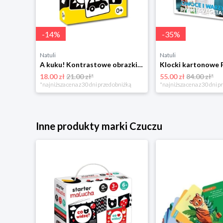
-
14
%
-
35
%
Natuli
Natuli
A kuku! Kontrastowe obrazki. Karty kontrastowe + poradnik 0+ Edgard
18.00 zł
21.00 zł*
55.00 zł
84.00 zł*
*najniższa cena z 30 dni przed obniżką
*najniższa cena z 30 dni p
Inne produkty marki Czuczu