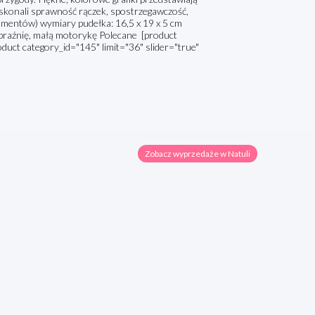
i doskonali sprawność rączek, spostrzegawczość,
lementów) wymiary pudełka: 16,5 x 19 x 5 cm
braźnię, małą motorykę Polecane [product
oduct category_id="145" limit="36" slider="true"
Zobacz wyprzedaże w Natuli