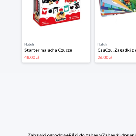
Natuli
Natuli
Starter malucha Czuczu
48.00 zł
26.00 zł
Zabawki ogrodowe
Piłki do zabawy
Zabawki drewni