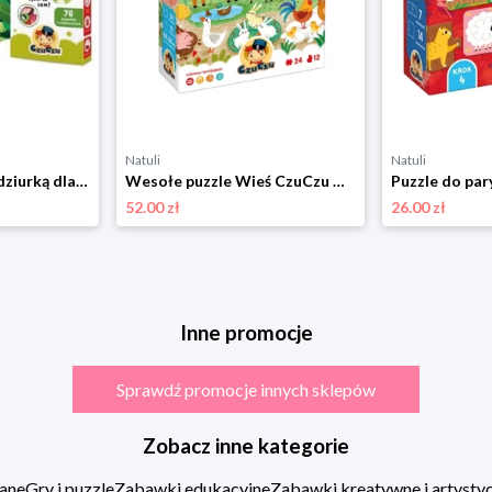
Natuli
Natuli
CzuCzu. Zagadki z dziurką dla dzieci 4+ Czuczu
Wesołe puzzle Wieś CzuCzu Czuczu
52.00 zł
26.00 zł
Inne promocje
Sprawdź promocje innych sklepów
Zobacz inne kategorie
ane
Gry i puzzle
Zabawki edukacyjne
Zabawki kreatywne i artysty