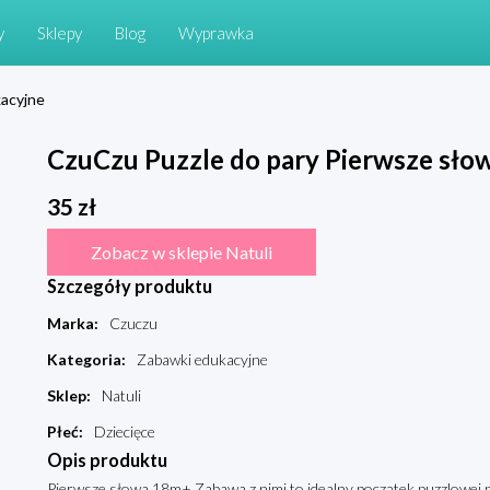
y
Sklepy
Blog
Wyprawka
acyjne
CzuCzu Puzzle do pary Pierwsze sł
35
zł
Zobacz w sklepie Natuli
Szczegóły produktu
Marka
:
Czuczu
Kategoria
:
Zabawki edukacyjne
Sklep
:
Natuli
Płeć
:
Dziecięce
Opis produktu
Pierwsze słowa 18m+ Zabawa z nimi to idealny początek puzzlowej pr