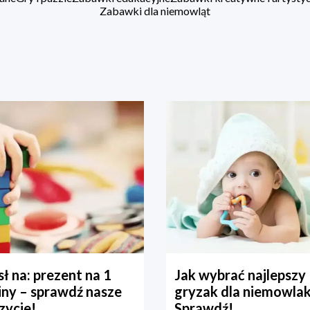
Zabawki dla niemowląt
ł na: prezent na 1
Jak wybrać najlepszy
iny – sprawdź nasze
gryzak dla niemowla
zycje!
Sprawdź!