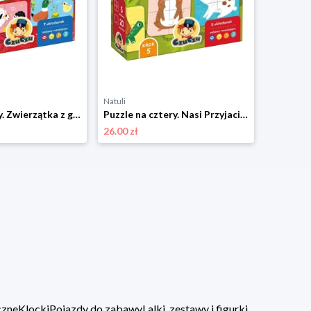
Natuli
Puzzle do pary. Zwierzątka z gospodarstwa 18m+ CzuCzu Czuczu
Puzzle na cztery. Nasi Przyjaciele 2+ CzuCzu Czuczu
26.00 zł
czne
Klocki
Pojazdy do zabawy
Lalki, zestawy i figurki