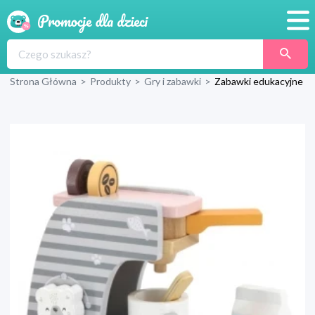
Promocje
Strona Główna
>
Produkty
>
Gry i zabawki
>
Zabawki edukacyjne
Produkty
Sklepy
Blog
Wyprawka