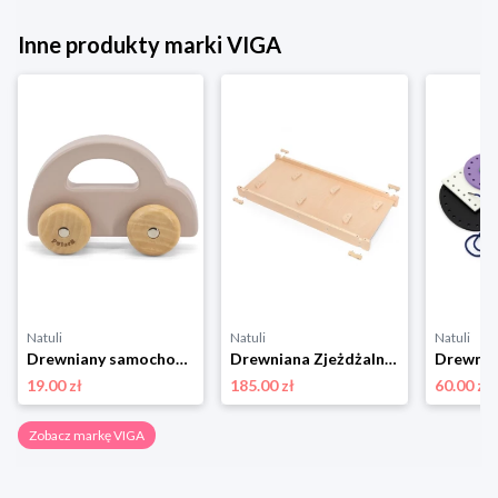
Inne produkty marki VIGA
Natuli
Natuli
Natuli
Drewniany samochodzik do pchania Brązowy Viga
Drewniana Zjeżdżalnia Prosta Ścianka Wspinaczkowa Viga
19.00 zł
185.00 zł
60.00 zł
Zobacz markę VIGA