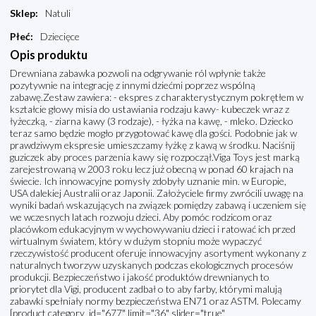
Sklep
:
Natuli
Płeć
:
Dziecięce
Opis produktu
Drewniana zabawka pozwoli na odgrywanie ról wpłynie także
pozytywnie na integrację z innymi dziećmi poprzez wspólną
zabawę.Zestaw zawiera: - ekspres z charakterystycznym pokrętłem w
kształcie głowy misia do ustawiania rodzaju kawy- kubeczek wraz z
łyżeczką, - ziarna kawy (3 rodzaje), - łyżka na kawę, - mleko. Dziecko
teraz samo będzie mogło przygotować kawę dla gości. Podobnie jak w
prawdziwym ekspresie umieszczamy łyżkę z kawą w środku. Naciśnij
guziczek aby proces parzenia kawy się rozpoczął.Viga Toys jest marką
zarejestrowaną w 2003 roku lecz już obecną w ponad 60 krajach na
świecie. Ich innowacyjne pomysły zdobyły uznanie min. w Europie,
USA dalekiej Australii oraz Japonii. Założyciele firmy zwrócili uwagę na
wyniki badań wskazujących na związek pomiędzy zabawą i uczeniem się
we wczesnych latach rozwoju dzieci. Aby pomóc rodzicom oraz
placówkom edukacyjnym w wychowywaniu dzieci i ratować ich przed
wirtualnym światem, który w dużym stopniu może wypaczyć
rzeczywistość producent oferuje innowacyjny asortyment wykonany z
naturalnych tworzyw uzyskanych podczas ekologicznych procesów
produkcji. Bezpieczeństwo i jakość produktów drewnianych to
priorytet dla Vigi, producent zadbał o to aby farby, którymi malują
zabawki spełniały normy bezpieczeństwa EN71 oraz ASTM. Polecamy
[product category_id="677" limit="36" slider="true"