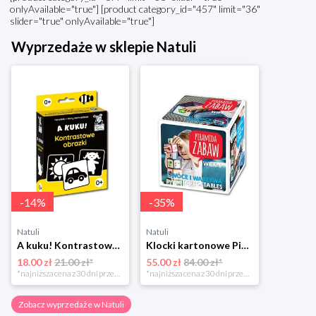
onlyAvailable="true"] [product category_id="457" limit="36"
slider="true" onlyAvailable="true"]
Wyprzedaże w sklepie Natuli
-
14
%
-
35
%
Natuli
Natuli
A kuku! Kontrastowe obrazki. Karty kontrastowe + poradnik 0+ Edgard
Klocki kartonowe Piramida Zabaw. Owoce i Warzywa Piramida zabaw
18.00 zł
21.00 zł*
55.00 zł
84.00 zł*
*najniższa cena z 30 dni przed obniżką
*najniższa cena z 30 dni przed obniżką
Zobacz wyprzedaże w Natuli