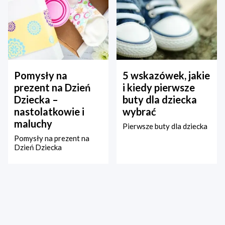
Pomysły na
5 wskazówek, jakie
prezent na Dzień
i kiedy pierwsze
Dziecka –
buty dla dziecka
nastolatkowie i
wybrać
maluchy
Pierwsze buty dla dziecka
Pomysły na prezent na
Dzień Dziecka