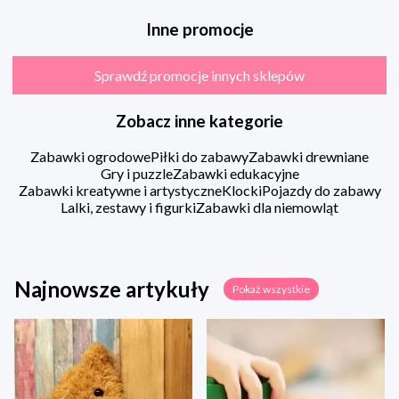
Inne promocje
Sprawdź promocje innych sklepów
Zobacz inne kategorie
Zabawki ogrodowe
Piłki do zabawy
Zabawki drewniane
Gry i puzzle
Zabawki edukacyjne
Zabawki kreatywne i artystyczne
Klocki
Pojazdy do zabawy
Lalki, zestawy i figurki
Zabawki dla niemowląt
Najnowsze artykuły
Pokaż wszystkie