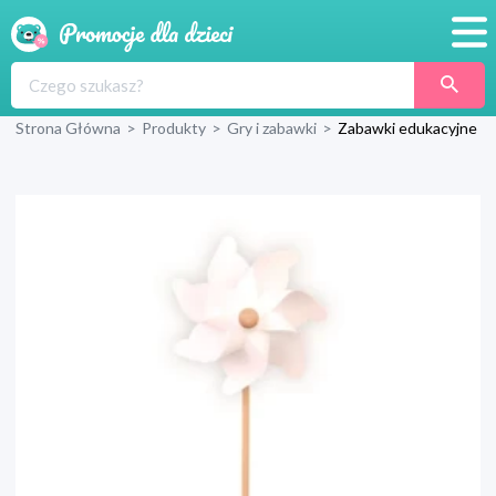
Promocje
Strona Główna
>
Produkty
>
Gry i zabawki
>
Zabawki edukacyjne
Produkty
Sklepy
Blog
Wyprawka