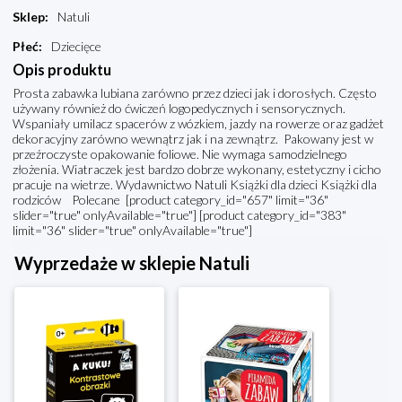
Sklep
:
Natuli
Płeć
:
Dziecięce
Opis produktu
Prosta zabawka lubiana zarówno przez dzieci jak i dorosłych. Często
używany również do ćwiczeń logopedycznych i sensorycznych.
Wspaniały umilacz spacerów z wózkiem, jazdy na rowerze oraz gadżet
dekoracyjny zarówno wewnątrz jak i na zewnątrz. Pakowany jest w
przeźroczyste opakowanie foliowe. Nie wymaga samodzielnego
złożenia. Wiatraczek jest bardzo dobrze wykonany, estetyczny i cicho
pracuje na wietrze. Wydawnictwo Natuli Książki dla dzieci Książki dla
rodziców Polecane [product category_id="657" limit="36"
slider="true" onlyAvailable="true"] [product category_id="383"
limit="36" slider="true" onlyAvailable="true"]
Wyprzedaże w sklepie Natuli