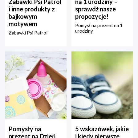
Zabawki Psi Patrol
na 1 urodziny –
i inne produkty z
sprawdź nasze
bajkowym
propozycje!
motywem
Pomysł na prezent na 1
urodziny
Zabawki Psi Patrol
Pomysły na
5 wskazówek, jakie
prezent na Dzień
i kiedy pierwsze