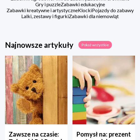
Gry i puzzle
Zabawki edukacyjne
Zabawki kreatywne i artystyczne
Klocki
Pojazdy do zabawy
Lalki, zestawy i figurki
Zabawki dla niemowląt
Najnowsze artykuły
Pokaż wszystkie
Zawsze na czasie:
Pomysł na: prezent