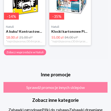
-
14
%
-
35
%
Natuli
Natuli
A kuku! Kontrastowe obrazki. Karty kontrastowe + poradnik 0+ Edgard
Klocki kartonowe Piramida Zabaw. Owoce i Warzywa Piramida zabaw
18.00 zł
21.00 zł*
55.00 zł
84.00 zł*
*najniższa cena z 30 dni przed obniżką
*najniższa cena z 30 dni przed obniżką
Zobacz wyprzedaże w Natuli
Inne promocje
Sprawdź promocje innych sklepów
Zobacz inne kategorie
Zabawki ogrodowe
Piłki do zabawy
Zabawki drewniane