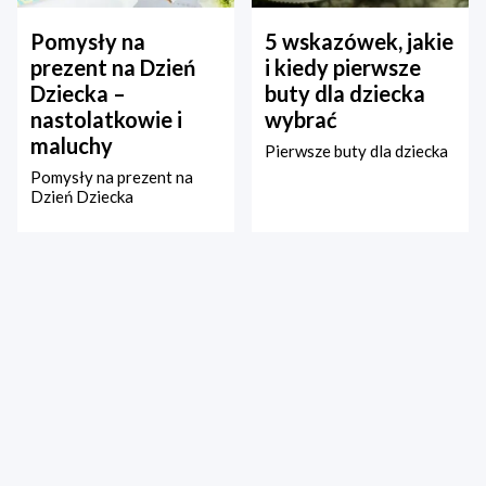
Pomysły na
5 wskazówek, jakie
prezent na Dzień
i kiedy pierwsze
Dziecka –
buty dla dziecka
nastolatkowie i
wybrać
maluchy
Pierwsze buty dla dziecka
Pomysły na prezent na
Dzień Dziecka