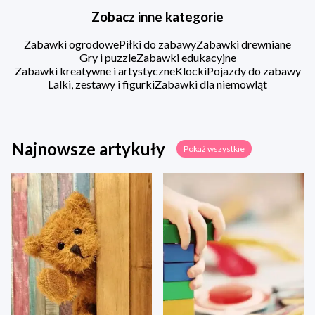
Zobacz inne kategorie
Zabawki ogrodowe
Piłki do zabawy
Zabawki drewniane
Gry i puzzle
Zabawki edukacyjne
Zabawki kreatywne i artystyczne
Klocki
Pojazdy do zabawy
Lalki, zestawy i figurki
Zabawki dla niemowląt
Najnowsze artykuły
Pokaż wszystkie