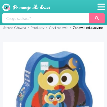
Promocje
Strona Główna
>
Produkty
>
Gry i zabawki
>
Zabawki edukacyjne
Produkty
Sklepy
Blog
Wyprawka