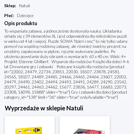
Sklep
:
Natuli
Płeć
:
Dziecięce
Opis produktu
To wspaniała zabawa, a jednocześnie doskonała nauka. Układanka
składa się z 39 elementów XL i jest odpowiednia dla miłośników puzzli
w wieku od 4 lat i więcej. Puzzle SOWA "dzień i noc" to nie tylko udany
pomysł na wspólną rodzinną zabawę, ale również świetny prezent na
urodziny zapakowany w piękne, ręcznie wykonane pudełko. Po
ułożeniu powstanie duży obrazek o wymiarach: 63 x 40 cm. Wiek: 4+
Projekt: Etienne Ghilbert Wsparcie dla rodziców Książki dla dzieci 4-6
lat Drewniane gry i zabawki Polecane książki dla rodziców [product
id="22002, 24479, 22734, 23851, 22030, 18107, 23878, 24581,
24565, 18107, 24489, 24485, 24466, 24465, 24464, 23607, 22002,
24479, 24490, 23402, 24494, 24493, 24491, 24289, 24290, 23542,
20297, 24461, 24463, 24462, 15677, 23836, 16477, 16683, 22073,
23308, 16098, 15888" slider="true"] Gry i zabawki dla dzieci [product
category_id="138" limit="36" slider="true" onlyAvailable="true"]
Wyprzedaże w sklepie Natuli