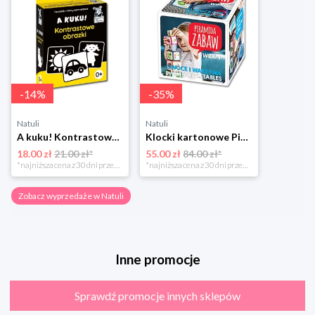
-
14
%
-
35
%
Natuli
Natuli
A kuku! Kontrastowe obrazki. Karty kontrastowe + poradnik 0+ Edgard
Klocki kartonowe Piramida Zabaw. Owoce i Warzywa Piramida zabaw
18.00 zł
21.00 zł*
55.00 zł
84.00 zł*
*najniższa cena z 30 dni przed obniżką
*najniższa cena z 30 dni przed obniżką
Zobacz wyprzedaże w Natuli
Inne promocje
Sprawdź promocje innych sklepów