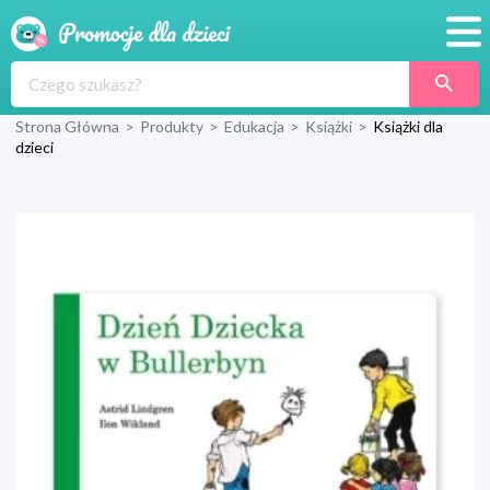
Promocje
Strona Główna
>
Produkty
>
Edukacja
>
Książki
>
Książki dla
Produkty
dzieci
Sklepy
Blog
Wyprawka