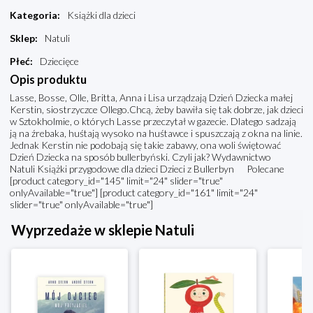
Kategoria
:
Książki dla dzieci
Sklep
:
Natuli
Płeć
:
Dziecięce
Opis produktu
Lasse, Bosse, Olle, Britta, Anna i Lisa urządzają Dzień Dziecka małej
Kerstin, siostrzyczce Ollego.Chcą, żeby bawiła się tak dobrze, jak dzieci
w Sztokholmie, o których Lasse przeczytał w gazecie. Dlatego sadzają
ją na źrebaka, huśtają wysoko na huśtawce i spuszczają z okna na linie.
Jednak Kerstin nie podobają się takie zabawy, ona woli świętować
Dzień Dziecka na sposób bullerbyński. Czyli jak? Wydawnictwo
Natuli Książki przygodowe dla dzieci Dzieci z Bullerbyn Polecane
[product category_id="145" limit="24" slider="true"
onlyAvailable="true"] [product category_id="161" limit="24"
slider="true" onlyAvailable="true"]
Wyprzedaże w sklepie Natuli