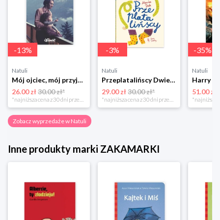
-
13
%
-
3
%
-
35
%
Natuli
Natuli
Natuli
Mój ojciec, mój przyjaciel Element
Przeplatalińscy Dwie siostry
26.00 zł
30.00 zł*
29.00 zł
30.00 zł*
51.00 zł
*najniższa cena z 30 dni przed obniżką
*najniższa cena z 30 dni przed obniżką
Zobacz wyprzedaże w Natuli
Inne produkty marki ZAKAMARKI