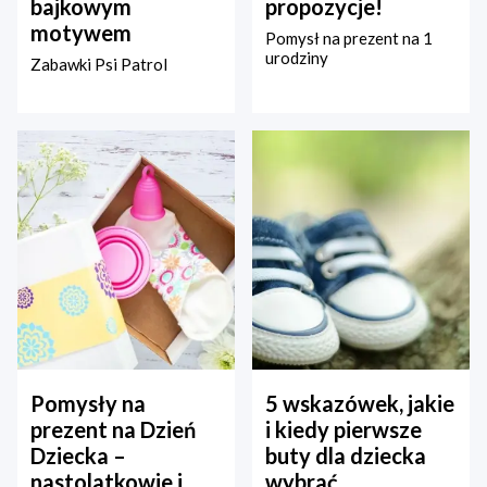
bajkowym
propozycje!
motywem
Pomysł na prezent na 1
urodziny
Zabawki Psi Patrol
Pomysły na
5 wskazówek, jakie
prezent na Dzień
i kiedy pierwsze
Dziecka –
buty dla dziecka
nastolatkowie i
wybrać