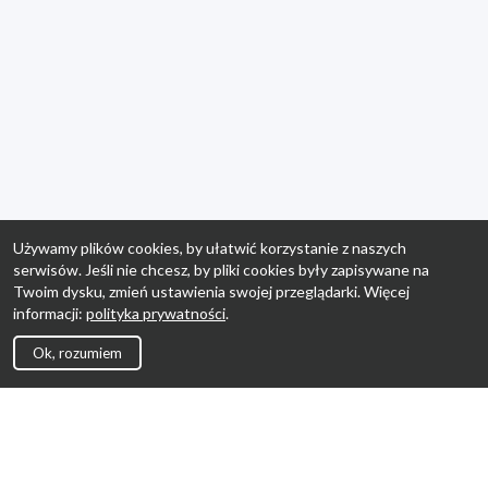
Używamy plików cookies, by ułatwić korzystanie z naszych
serwisów. Jeśli nie chcesz, by pliki cookies były zapisywane na
Twoim dysku, zmień ustawienia swojej przeglądarki. Więcej
informacji:
polityka prywatności
.
Ok, rozumiem