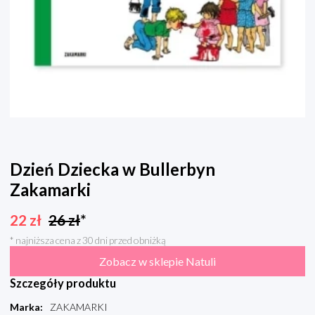
Dzień Dziecka w Bullerbyn
Zakamarki
22
zł
26
zł
*
* najniższa cena z 30 dni przed obniżką
Zobacz w sklepie Natuli
Szczegóły produktu
Marka
:
ZAKAMARKI