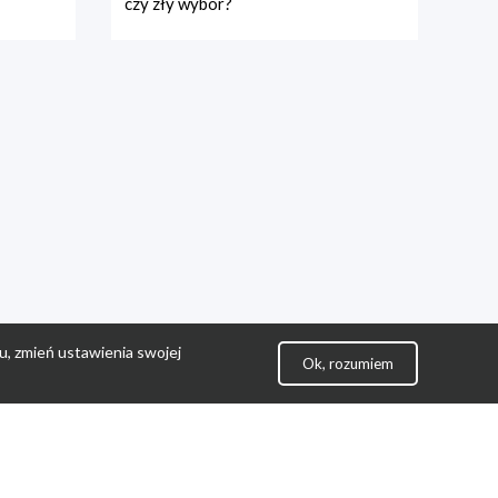
czy zły wybór?
u, zmień ustawienia swojej
Ok, rozumiem