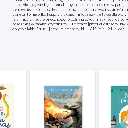
także zdobędą wiedzę na temat innych ciał niebieskich i praw panuj
ale również inspirująca lekcja astronomii, która pozwoli spojrzeć n
planeta" to nie tylko książka dla dzieci i młodzieży, ale także dla tyc
tajemnice Układu Słonecznego. To pełna przygód i nauki podróż po k
pozostaną w pamięci czytelników. Polecane [product category_id="48
onlyAvailable="true"] [product category_id="161" limit="24" slider="