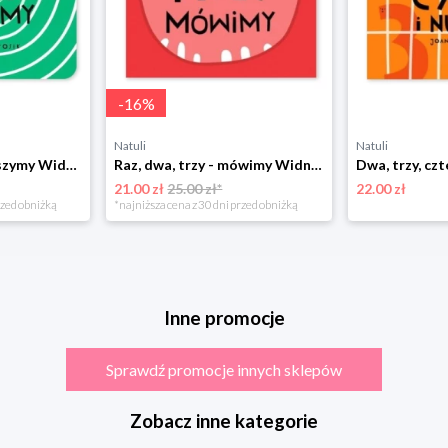
-
16
%
Natuli
Natuli
Raz, dwa, trzy - słyszymy Widnokrąg
Raz, dwa, trzy - mówimy Widnokrąg
21.00 zł
25.00 zł*
22.00 zł
rzed obniżką
*najniższa cena z 30 dni przed obniżką
Inne promocje
Sprawdź promocje innych sklepów
Zobacz inne kategorie