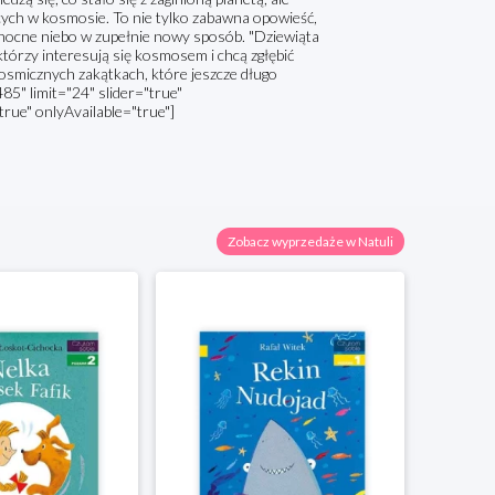
ących w kosmosie. To nie tylko zabawna opowieść,
a nocne niebo w zupełnie nowy sposób. "Dziewiąta
h, którzy interesują się kosmosem i chcą zgłębić
osmicznych zakątkach, które jeszcze długo
5" limit="24" slider="true"
true" onlyAvailable="true"]
Zobacz wyprzedaże w Natuli