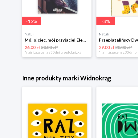
-
13
%
-
3
%
Natuli
Natuli
Trening intelektu dla dzieci Sensus
Mój ojciec, mój przyjaciel Element
Przeplatalińscy Dw
26.00 zł
30.00 zł*
29.00 zł
30.00 zł*
niżką
*najniższa cena z 30 dni przed obniżką
*najniższa cena z 30 dni p
Inne produkty marki Widnokrąg