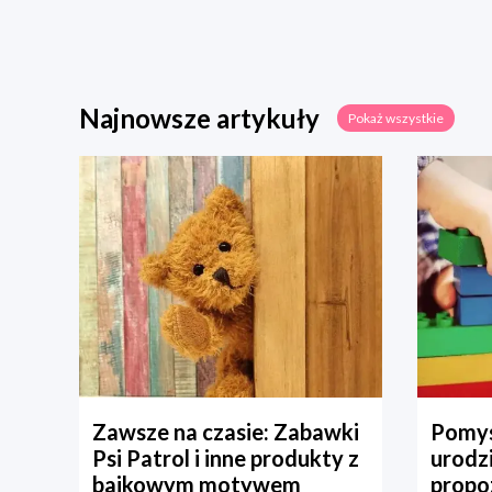
Najnowsze artykuły
Pokaż wszystkie
Zawsze na czasie: Zabawki
Pomys
Psi Patrol i inne produkty z
urodz
bajkowym motywem
propo