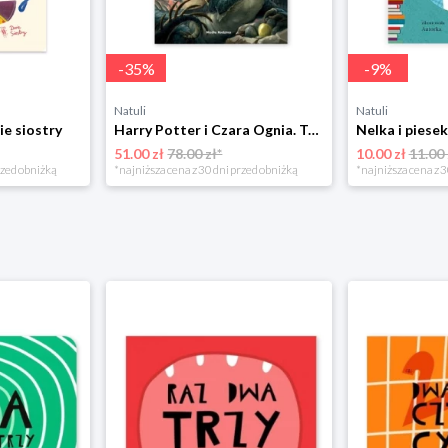
-
35
%
-
9
%
Natuli
Natuli
ie siostry
Harry Potter i Czara Ognia. Tom 4 Media rodzina
51.00 zł
78.00 zł*
10.00 zł
11.00 
rzed obniżką
*najniższa cena z 30 dni przed obniżką
*najniższa cena z 3