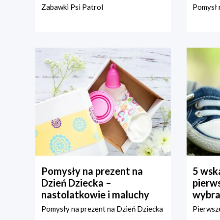
Zabawki Psi Patrol
Pomysł n
Pomysły na prezent na
5 wska
Dzień Dziecka –
pierws
nastolatkowie i maluchy
wybra
Pomysły na prezent na Dzień Dziecka
Pierwsze