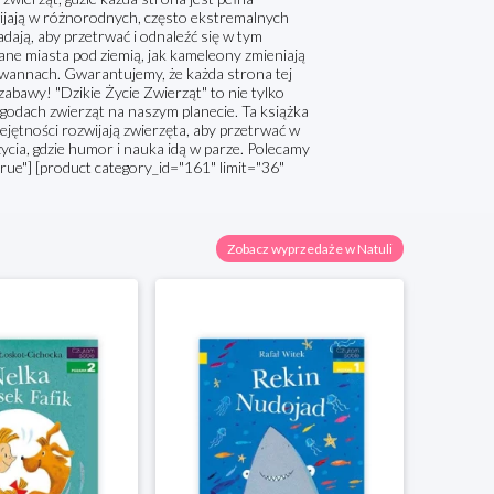
wijają w różnorodnych, często ekstremalnych
dają, aby przetrwać i odnaleźć się w tym
ne miasta pod ziemią, jak kameleony zmieniają
 sawannach. Gwarantujemy, że każda strona tej
zabawy! "Dzikie Życie Zwierząt" to nie tylko
godach zwierząt na naszym planecie. Ta książka
iejętności rozwijają zwierzęta, aby przetrwać w
życia, gdzie humor i nauka idą w parze. Polecamy
true"] [product category_id="161" limit="36"
Zobacz wyprzedaże w Natuli