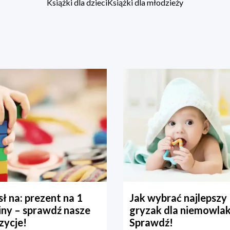
Książki dla dzieci
Książki dla młodzieży
ł na: prezent na 1
Jak wybrać najlepszy
iny – sprawdź nasze
gryzak dla niemowla
zycje!
Sprawdź!