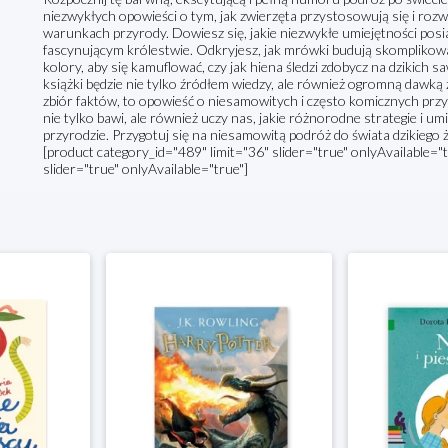
niezwykłych opowieści o tym, jak zwierzęta przystosowują się i roz
warunkach przyrody. Dowiesz się, jakie niezwykłe umiejętności posia
fascynującym królestwie. Odkryjesz, jak mrówki budują skomplikowa
kolory, aby się kamuflować, czy jak hiena śledzi zdobycz na dzikich
książki będzie nie tylko źródłem wiedzy, ale również ogromną dawką 
zbiór faktów, to opowieść o niesamowitych i często komicznych przy
nie tylko bawi, ale również uczy nas, jakie różnorodne strategie i um
przyrodzie. Przygotuj się na niesamowitą podróż do świata dzikiego 
[product category_id="489" limit="36" slider="true" onlyAvailable="
slider="true" onlyAvailable="true"]