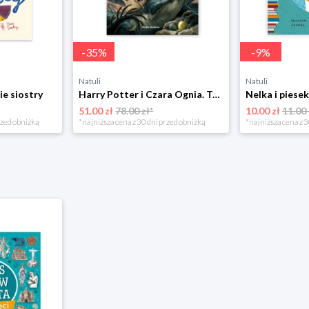
-
35
%
-
9
%
Natuli
Natuli
ie siostry
Harry Potter i Czara Ognia. Tom 4 Media rodzina
51.00 zł
78.00 zł*
10.00 zł
11.00 
rzed obniżką
*najniższa cena z 30 dni przed obniżką
*najniższa cena z 3