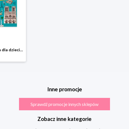
Atlas cudów świata dla dzieci Omnibus
Inne promocje
Sprawdź promocje innych sklepów
Zobacz inne kategorie