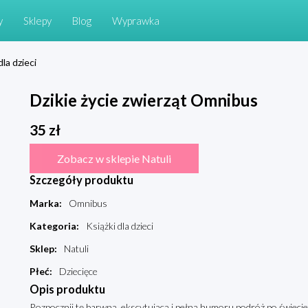
y
Sklepy
Blog
Wyprawka
dla dzieci
Dzikie życie zwierząt Omnibus
35
zł
Zobacz w sklepie Natuli
Szczegóły produktu
Marka
:
Omnibus
Kategoria
:
Książki dla dzieci
Sklep
:
Natuli
Płeć
:
Dziecięce
Opis produktu
Rozpocznij tę barwną, ekscytującą i pełną humoru podróż po świecie 