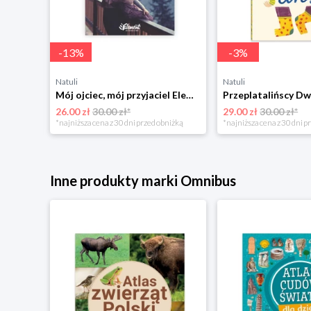
-
13
%
-
3
%
Natuli
Natuli
Trening intelektu dla dzieci Sensus
Mój ojciec, mój przyjaciel Element
Przeplatalińscy Dw
26.00 zł
30.00 zł*
29.00 zł
30.00 zł*
niżką
*najniższa cena z 30 dni przed obniżką
*najniższa cena z 30 dni p
Inne produkty marki Omnibus