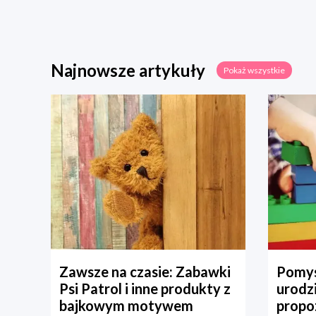
Najnowsze artykuły
Pokaż wszystkie
Zawsze na czasie: Zabawki
Pomys
Psi Patrol i inne produkty z
urodz
bajkowym motywem
propo