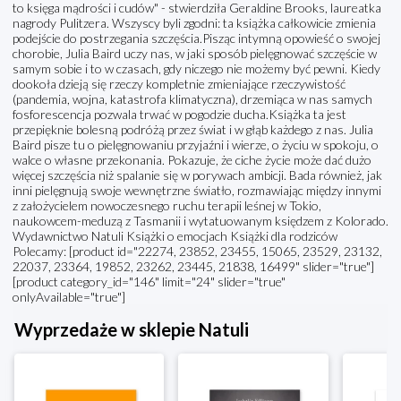
to księga mądrości i cudów" - stwierdziła Geraldine Brooks, laureatka
nagrody Pulitzera. Wszyscy byli zgodni: ta książka całkowicie zmienia
podejście do postrzegania szczęścia.Pisząc intymną opowieść o swojej
chorobie, Julia Baird uczy nas, w jaki sposób pielęgnować szczęście w
samym sobie i to w czasach, gdy niczego nie możemy być pewni. Kiedy
dookoła dzieją się rzeczy kompletnie zmieniające rzeczywistość
(pandemia, wojna, katastrofa klimatyczna), drzemiąca w nas samych
fosforescencja pozwala trwać w pogodzie ducha.Książka ta jest
przepięknie bolesną podróżą przez świat i w głąb każdego z nas. Julia
Baird pisze tu o pielęgnowaniu przyjaźni i wierze, o życiu w spokoju, o
walce o własne przekonania. Pokazuje, że ciche życie może dać dużo
więcej szczęścia niż spalanie się w porywach ambicji. Bada również, jak
inni pielęgnują swoje wewnętrzne światło, rozmawiając między innymi
z założycielem nowoczesnego ruchu terapii leśnej w Tokio,
naukowcem-meduzą z Tasmanii i wytatuowanym księdzem z Kolorado.
Wydawnictwo Natuli Książki o emocjach Książki dla rodziców
Polecamy: [product id="22274, 23852, 23455, 15065, 23529, 23132,
22037, 23364, 19852, 23262, 23445, 21838, 16499" slider="true"]
[product category_id="146" limit="24" slider="true"
onlyAvailable="true"]
Wyprzedaże w sklepie Natuli