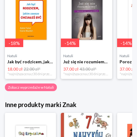
-
18
%
-
14
%
-
14
%
Natuli
Natuli
Natuli
Jak być rodzicem, jakim zawsze chciałeś być Media rodzina
Już się nie rozumiemy! Jak przeżyć czas trzaskających drzwi Esprit
18.00 zł
22.00 zł*
37.00 zł
43.00 zł*
37.00 zł
*najniższa cena z 30 dni przed obniżką
*najniższa cena z 30 dni przed obniżką
Zobacz wyprzedaże w Natuli
Inne produkty marki Znak