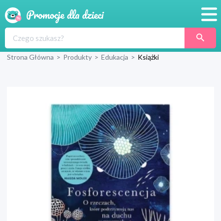
Promocje
Strona Główna
>
Produkty
>
Edukacja
>
Książki
Produkty
Sklepy
Blog
Wyprawka