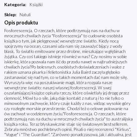
Kategoria
:
Książki
Sklep
:
Natuli
Opis produktu
Fosforescencja. O rzeczach, które podtrzymują nas na duchu w
mrocznych chwilach życia "Fosforescencja" to cudownie osobista
książka o tym, jak pielęgnować wewnętrzne światło. Kiedy nocą
spojrzymy na ocean, czasami uda nam się zauważyć bijący z wody
blask. To światło emitowane przez drobne, mieszkające w głębinach
żyjątka. Czy coś takiego istnieje również w nas? Czy nosimy w sobie
iskierkę, która pozwala nam iść do przodu nawet w najtrudniejszych
chwilach życia?Po bolesnych, osobistych doświadczeniach i walce z
rakiem uznana pisarka i felietonistka Julia Baird zaczęła głęboko
zastanawiać się nad tym, co w takich momentach dać nam może siłę.
Wyruszyła więc na poszukiwanie magii, która rozpala nasze
wewnętrzne światło: naszej własnej fosforescencji. W swej
oszałamiającej książce opisała rzeczy, które oświetlały jej drogę przez
ciemność. Mówi tu o sile, jaką daje kontakt z naturą i to nie tylko o
mimowolnym zachwycie, który czuje każdy z nas, widząc wysokie góry
czy rozległe morskie przestrzenie. Chodzi też o celowe polowanie na
ów zachwyt w codziennym życiu."Fosforescencja. O rzeczach, które
podtrzymują nas na duchu w mrocznych chwilach życia" to australijska
książka roku. Teraz błyskawicznie staje się światowym bestsellerem.
Zebrała mnóstwo pochlebnych opinii. Pisali o niej recenzenci "Kirkus",
"Vogue" i "The Guardian". "Zarówno ponadczasowa, jak i aktualna, jest