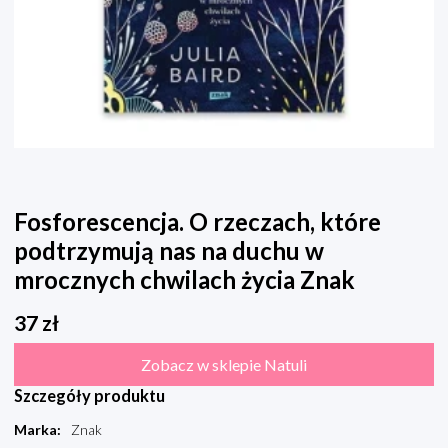
Fosforescencja. O rzeczach, które
podtrzymują nas na duchu w
mrocznych chwilach życia Znak
37
zł
Zobacz w sklepie Natuli
Szczegóły produktu
Marka
:
Znak