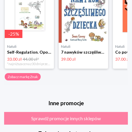
-
25
%
Natuli
Natuli
Natuli
Self-Regulation. Opowieści dla dzieci o tym jak działać gdy emocje biorą górę Znak
7 nawyków szczęśliwego dziecka Znak
33.00 zł
44.00 zł*
39.00 zł
37.00 zł
*najniższa cena z 30 dni przed obniżką
Zobacz markę Znak
Inne promocje
Sprawdź promocje innych sklepów