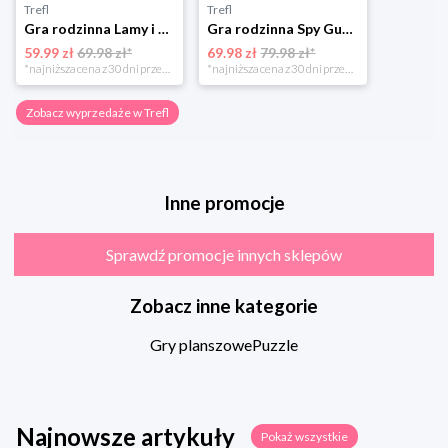
Trefl
Trefl
Gra rodzinna Lamy i Alpaki
Gra rodzinna Spy Guy Rzym
59.99 zł
69.98 zł*
69.98 zł
79.98 zł*
*najniższa cena z 30 dni przed obniżką
*najniższa cena z 30 dni przed obniżką
Zobacz wyprzedaże w Trefl
Inne promocje
Sprawdź promocje innych sklepów
Zobacz inne kategorie
Gry planszowe
Puzzle
Najnowsze artykuły
Pokaż wszystkie