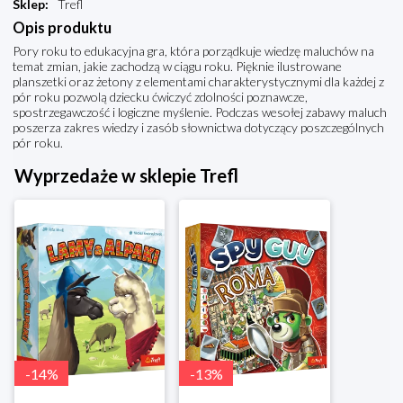
Sklep
:
Trefl
Opis produktu
Pory roku to edukacyjna gra, która porządkuje wiedzę maluchów na
temat zmian, jakie zachodzą w ciągu roku. Pięknie ilustrowane
planszetki oraz żetony z elementami charakterystycznymi dla każdej z
pór roku pozwolą dziecku ćwiczyć zdolności poznawcze,
spostrzegawczość i logiczne myślenie. Podczas wesołej zabawy maluch
poszerza zakres wiedzy i zasób słownictwa dotyczący poszczególnych
pór roku.
Wyprzedaże w sklepie Trefl
-
14
%
-
13
%