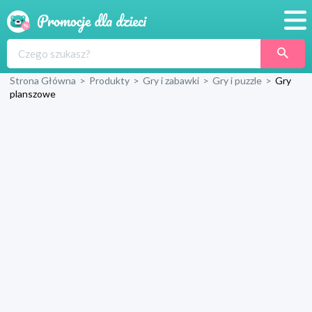
Promocje
Strona Główna
>
Produkty
>
Gry i zabawki
>
Gry i puzzle
>
Gry
Produkty
planszowe
Sklepy
Blog
Wyprawka