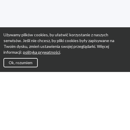
Używamy plików cookies, by ułatwić korzystanie z naszych
serwisów. Jeśli nie chcesz, by pliki cookies były zapisywane na
Twoim dysku, zmień ustawienia swojej przeglądarki. Więcej
informacji:
polityka prywatności
.
Ok, rozumiem