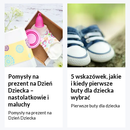
Pomysły na
5 wskazówek, jakie
prezent na Dzień
i kiedy pierwsze
Dziecka –
buty dla dziecka
nastolatkowie i
wybrać
maluchy
Pierwsze buty dla dziecka
Pomysły na prezent na
Dzień Dziecka