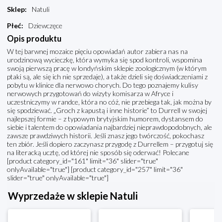
Sklep
:
Natuli
Płeć
:
Dziewczęce
Opis produktu
W tej barwnej mozaice pięciu opowiadań autor zabiera nas na
urodzinową wycieczkę, która wymyka się spod kontroli, wspomina
swoją pierwszą pracę w londyńskim sklepie zoologicznym (w którym
ptaki są, ale się ich nie sprzedaje), a także dzieli się doświadczeniami z
pobytu w klinice dla nerwowo chorych. Do tego poznajemy kulisy
nerwowych przygotowań do wizyty komisarza w Afryce i
uczestniczymy w randce, która no cóż, nie przebiega tak, jak można by
się spodziewać. „Groch z kapustą i inne historie” to Durrell w swojej
najlepszej formie – z typowym brytyjskim humorem, dystansem do
siebie i talentem do opowiadania najbardziej nieprawdopodobnych, ale
zawsze prawdziwych historii. Jeśli znasz jego twórczość, pokochasz
ten zbiór. Jeśli dopiero zaczynasz przygodę z Durrellem – przygotuj się
na literacką ucztę, od której nie sposób się oderwać! Polecane
[product category_id="161" limit="36" slider="true"
onlyAvailable="true"] [product category_id="257" limit="36"
slider="true" onlyAvailable="true"]
Wyprzedaże w sklepie Natuli