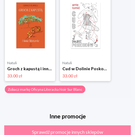
Natuli
Natuli
Groch z kapustą i inne historie Oficyna literacka noir sur blanc
Cud w Dolinie Poskoków Oficyna literacka noir sur blanc
33.00 zł
33.00 zł
Zobacz markę Oficyna Literacka Noir Sur Blanc
Inne promocje
Sprawdź promocje innych sklepów