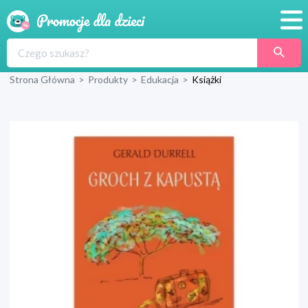
Promocje
Strona Główna
>
Produkty
>
Edukacja
>
Książki
Produkty
Sklepy
Blog
Wyprawka