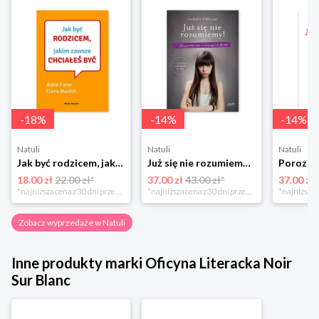
-
18
%
-
14
%
-
14
%
Natuli
Natuli
Natuli
Jak być rodzicem, jakim zawsze chciałeś być Media rodzina
Już się nie rozumiemy! Jak przeżyć czas trzaskających drzwi Esprit
18.00 zł
22.00 zł*
37.00 zł
43.00 zł*
37.00 zł
*najniższa cena z 30 dni przed obniżką
*najniższa cena z 30 dni przed obniżką
Zobacz wyprzedaże w Natuli
Inne produkty marki Oficyna Literacka Noir
Sur Blanc