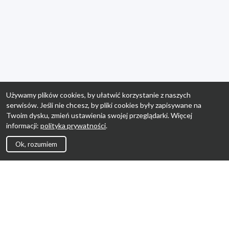
Używamy plików cookies, by ułatwić korzystanie z naszych
serwisów. Jeśli nie chcesz, by pliki cookies były zapisywane na
Twoim dysku, zmień ustawienia swojej przeglądarki. Więcej
informacji:
polityka prywatności
.
Ok, rozumiem