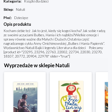
Kategoria
:
Książki dla dzieci
Sklep
:
Natuli
Płeć
:
Dziecięce
Opis produktu
Kocham ciebie też Jak to jest, kiedy się kogoś kocha? Jak sobie radzą
ze swoimi uczuciami Bulbes, Hania i ich najbliżsi?Wielkie emocje i
sprawy równie ważne dla Małych i Dużych.Ostatnia część
nagradzanego cyklu Anny Onichimowskiej „Bulbes i Hania Papierek”.
Wydawnictwo Natuli Bajki i legendy Literatura dla dzieci Polecamy
[product id="23295, 23296, 22763, 22002, 22734, 22030, 23270,
18107, 20772, 20904, 22978" slider="true"]
Wyprzedaże w sklepie Natuli