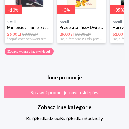
-
13
%
-
3
%
-
35
%
Natuli
Natuli
Natuli
Mój ojciec, mój przyjaciel Element
Przeplatalińscy Dwie siostry
26.00 zł
30.00 zł*
29.00 zł
30.00 zł*
51.00 zł
*najniższa cena z 30 dni przed obniżką
*najniższa cena z 30 dni przed obniżką
Zobacz wyprzedaże w Natuli
Inne promocje
Sprawdź promocje innych sklepów
Zobacz inne kategorie
Książki dla dzieci
Książki dla młodzieży