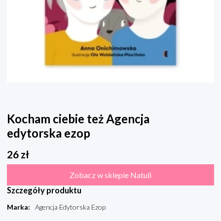
Kocham ciebie też Agencja
edytorska ezop
26
zł
Zobacz w sklepie Natuli
Szczegóły produktu
Marka
:
Agencja Edytorska Ezop