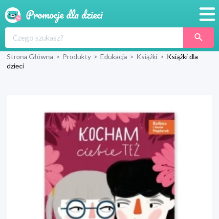
Promocje
Strona Główna
>
Produkty
>
Edukacja
>
Książki
>
Książki dla
Produkty
dzieci
Sklepy
Blog
Wyprawka