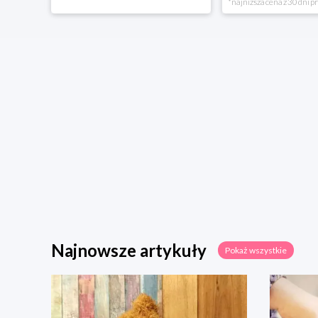
*najniższa cena z 30 dni p
Najnowsze artykuły
Pokaż wszystkie