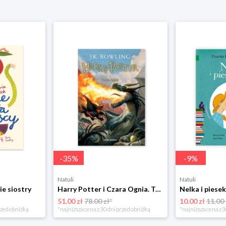
-
35
%
-
9
%
Natuli
Natuli
ie siostry
Harry Potter i Czara Ognia. Tom 4 Media rodzina
51.00 zł
78.00 zł*
10.00 zł
11.00 
rzed obniżką
*najniższa cena z 30 dni przed obniżką
*najniższa cena z 3