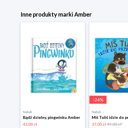
Inne produkty marki Amber
-
24
%
Natuli
Natuli
ę Amber
Bądź dzielny, pingwinku Amber
42.00 zł
37.00 zł
49.00 zł*