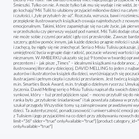
Śmieszki. Tylko on nie. A może tylko tak mu się wydaje i nie widzi, 
go kochają? Miś Tuliś to ulubiony przyjaciel milionów dzieci na cały
i czułości, i „tyle przytuleń-że-aż”. Rozczula, wzrusza, bawi i rozśmi
przepięknie ilustrowanych książkach oswaja najmłodszych z nowymi
emocjonalnym. Takimi, które zapamiętuje się na całe życie, jak pierw
w przedszkolu czy pierwszy wyjazd pod namiot. Miś Tuliś dodaje otu
nie może sobie z czymś poradzić i gdy coś przeskrobie. Zawsze bardzo
szczery, gotów pomóc innym, jak każde dziecko pragnie miłości i szu
i zachęcą, by nigdy się nie zniechęcał. Seria o Misiu Tulisiu pokazuje,
umiejętność bycia w grupie daje radość, poczucie własnej wartości 
nieznanym. W AMBERKU ukazało się już 9 tomów w twardej oprawi
prezentem i – jak pisze „Times” – idealnymi książkami na dobranoc.
ilustrowanej literatury dziecięcej. DAVID MELLING to jeden z najbard
autorów i ilustratorów książek dla dzieci, wyróżniających się pocz
ilustracjami i pełnym ciepła i czułości przesłaniem. Jest twórcą ks
m.in. Smarties Book Award, m.in. trylogii o dzielnym rycerzu: Umykaj
życzenia. David Melling serię o Misiu Tulisiu napisał dla swoich dzie
synkowi, który – tuż przed pójściem spać – mocno przytulił się do n
ranka było „przytulenie śniadaniowe” i tak powstała zabawa w przytu
szukał przygody Wszystkie tomy są zainspirowane prawdziwymi wydarz
dzieci. Ta autentyczność, ponadczasowość i uniwersalność emocji 
z Tulisiem i jego przyjaciółmi na co dzień przy zdobywaniu nowych 
limit="36" slider="true" onlyAvailable="true"] [product category_id="
onlyAvailable="true"]