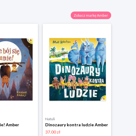
Zobacz markę Amber
Natuli
Natuli
nie! Amber
Dinozaury kontra ludzie Amber
Sekret 
37.00 zł
37.00 zł