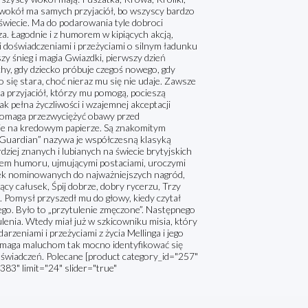
że wokół ma samych przyjaciół, bo wszyscy bardzo
m świecie. Ma do podarowania tyle dobroci
esza. Łagodnie i z humorem w kipiących akcją,
 doświadczeniami i przeżyciami o silnym ładunku
szy śnieg i magia Gwiazdki, pierwszy dzień
chy, gdy dziecko próbuje czegoś nowego, gdy
 się stara, choć nieraz mu się nie udaje. Zawsze
ka przyjaciół, którzy mu pomogą, pocieszą
 jak pełna życzliwości i wzajemnej akceptacji
i pomaga przezwyciężyć obawy przed
e na kredowym papierze. Są znakomitym
 „Guardian” nazywa je współczesną klasyką
ziej znanych i lubianych na świecie brytyjskich
uciem humoru, ujmującymi postaciami, uroczymi
iążek nominowanych do najważniejszych nagród,
ący całusek, Śpij dobrze, dobry rycerzu, Trzy
ci. Pomysł przyszedł mu do głowy, kiedy czytał
iego. Było to „przytulenie zmęczone”. Następnego
lenia. Wtedy miał już w szkicowniku misia, który
eniami i przeżyciami z życia Mellinga i jego
pomaga maluchom tak mocno identyfikować się
doświadczeń. Polecane [product category_id="257"
383" limit="24" slider="true"