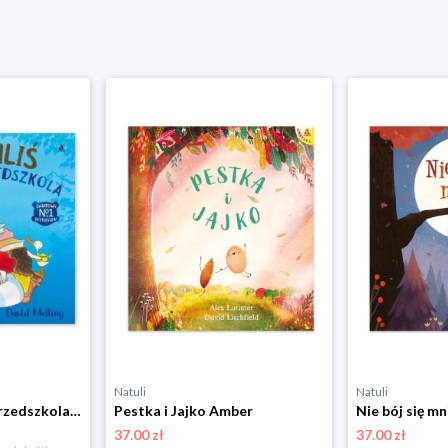
Natuli
Natuli
Miś Tuliś idzie do przedszkola Amber
Pestka i Jajko Amber
Nie bój się m
37.00 zł
37.00 zł