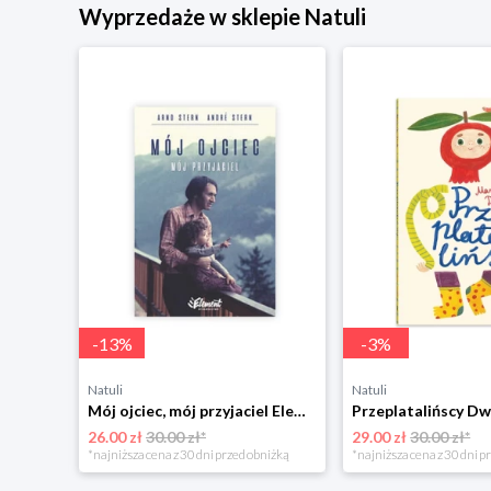
Wyprzedaże w sklepie Natuli
-
13
%
-
3
%
Natuli
Natuli
Trening intelektu dla dzieci Sensus
Mój ojciec, mój przyjaciel Element
Przeplatalińscy Dw
26.00 zł
30.00 zł*
29.00 zł
30.00 zł*
niżką
*najniższa cena z 30 dni przed obniżką
*najniższa cena z 30 dni p