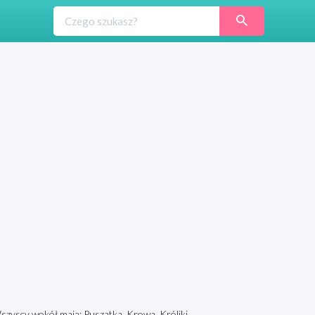
 Wszyscy wokół mają: Puszatka, Krowa, Króliki,