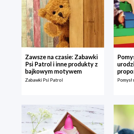
Zawsze na czasie: Zabawki
Pomys
Psi Patrol i inne produkty z
urodz
bajkowym motywem
propo
Zabawki Psi Patrol
Pomysł n