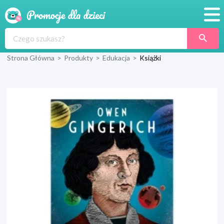
Promocje
Strona Główna
>
Produkty
>
Edukacja
>
Książki
Produkty
Sklepy
Blog
Wyprawka