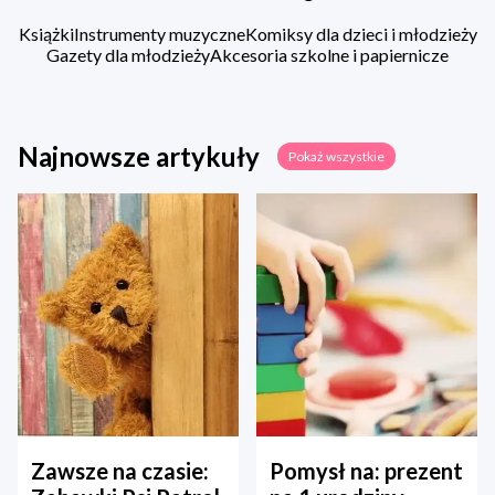
Książki
Instrumenty muzyczne
Komiksy dla dzieci i młodzieży
Gazety dla młodzieży
Akcesoria szkolne i papiernicze
Najnowsze artykuły
Pokaż wszystkie
Zawsze na czasie:
Pomysł na: prezent