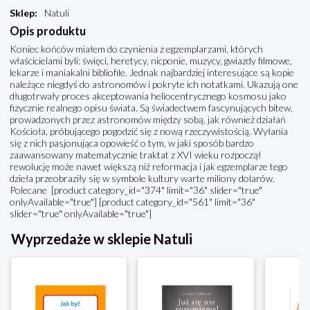
Sklep
:
Natuli
Opis produktu
Koniec końców miałem do czynienia z eg­zemplarzami, których
właścicielami byli: święci, heretycy, nic­ponie, muzycy, gwiazdy filmowe,
lekarze i maniakalni bibliofile. Jednak najbardziej interesujące są kopie
należące niegdyś do astronomów i pokryte ich notatkami. Ukazują one
długo­trwały proces akceptowania heliocentrycznego kosmosu jako
fizycznie realnego opisu świata. Są świadectwem fascynu­jących bitew,
prowadzonych przez astronomów między sobą, jak również działań
Kościoła, próbującego pogodzić się z nową rzeczywistością. Wyłania
się z nich pasjonująca opowieść o tym, w jaki sposób bardzo
zaawanso­wany matematycznie traktat z XVI wieku rozpoczął
rewolucję może nawet większą niż reformacja i jak egzemplarze tego
dzieła prze­obraziły się w symbole kultury warte miliony dolarów.
Polecane [product category_id="374" limit="36" slider="true"
onlyAvailable="true"] [product category_id="561" limit="36"
slider="true" onlyAvailable="true"]
Wyprzedaże w sklepie Natuli