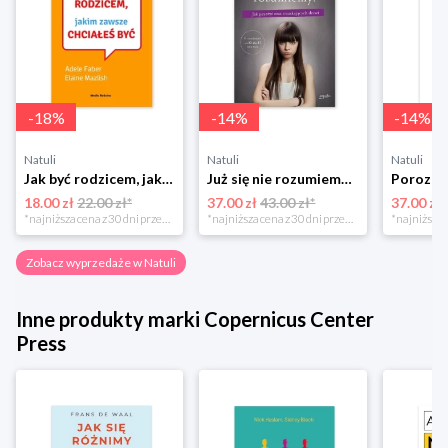
-
18
%
-
14
%
-
14
%
Natuli
Natuli
Natuli
Jak być rodzicem, jakim zawsze chciałeś być Media rodzina
Już się nie rozumiemy! Jak przeżyć czas trzaskających drzwi Esprit
18.00 zł
22.00 zł*
37.00 zł
43.00 zł*
37.00 zł
*najniższa cena z 30 dni przed obniżką
*najniższa cena z 30 dni przed obniżką
Zobacz wyprzedaże w Natuli
Inne produkty marki Copernicus Center
Press