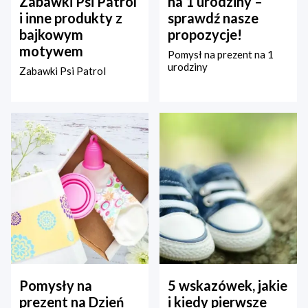
Zabawki Psi Patrol
na 1 urodziny –
i inne produkty z
sprawdź nasze
bajkowym
propozycje!
motywem
Pomysł na prezent na 1
urodziny
Zabawki Psi Patrol
Pomysły na
5 wskazówek, jakie
prezent na Dzień
i kiedy pierwsze