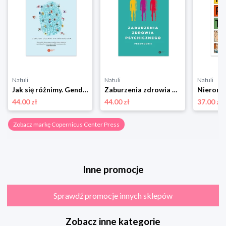
Natuli
Natuli
Natuli
Jak się różnimy. Gender oczami prymatologa Copernicus center press
Zaburzenia zdrowia psychicznego. Przewodnik Copernicus center press
44.00 zł
44.00 zł
37.00 zł
Zobacz markę Copernicus Center Press
Inne promocje
Sprawdź promocje innych sklepów
Zobacz inne kategorie