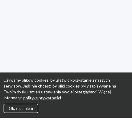
Używamy plików cookies, by ułatwić korzystanie z naszych
serwisów. Jeśli nie chcesz, by pliki cookies były zapisywane na
Twoim dysku, zmień ustawienia swojej przeglądarki. Więcej
informacji:
polityka prywatności
.
Ok, rozumiem