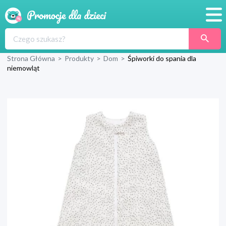
Promocje
Strona Główna
>
Produkty
>
Dom
>
Śpiworki do spania dla
Produkty
niemowląt
Sklepy
Blog
Wyprawka