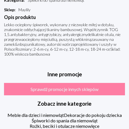
Kategoria
:
Śpiworki do spania dla niemowląt
Sklep
:
Maylily
Opis produktu
Lekko ocieplony śpiworek, wykonany z niezwykle miłej w dotyku,
znakomicie oddychającej tkaniny bambusowej. Współczynnik TOG
1,5.antybakteryjny, antygrzybiczy, antyalergicznydelikatnie otula, nie
przegrzewaocieplony mięciutką, puszystą włókninązasuwany na
zamek&nbsp;unikatowy, autorski wzórzaprojektowany i uszyty w
PolsceRozmiary: 2-6 m-cy, 6-12 m-cy, 12-18 m-cy, 18-24 m-ceSkład:
100% wiskoza bambusowa
Inne promocje
Sprawdź promocje innych sklepów
Zobacz inne kategorie
Meble dla dzieci i niemowląt
Dekoracje do pokoju dziecka
Śpiworki do spania dla niemowląt
Rożki, beciki i otulacze niemowlęce