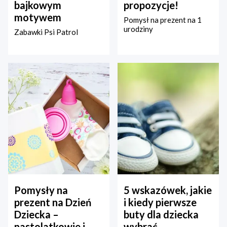
bajkowym
propozycje!
motywem
Pomysł na prezent na 1
urodziny
Zabawki Psi Patrol
Pomysły na
5 wskazówek, jakie
prezent na Dzień
i kiedy pierwsze
Dziecka –
buty dla dziecka
nastolatkowie i
wybrać