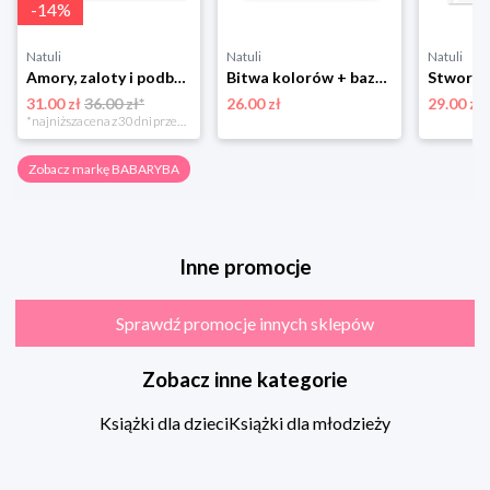
-
14
%
Natuli
Natuli
Natuli
Amory, zaloty i podboje Babaryba
Bitwa kolorów + bazgrolnik Babaryba
31.00 zł
36.00 zł*
26.00 zł
29.00 zł
*najniższa cena z 30 dni przed obniżką
Zobacz markę BABARYBA
Inne promocje
Sprawdź promocje innych sklepów
Zobacz inne kategorie
Książki dla dzieci
Książki dla młodzieży