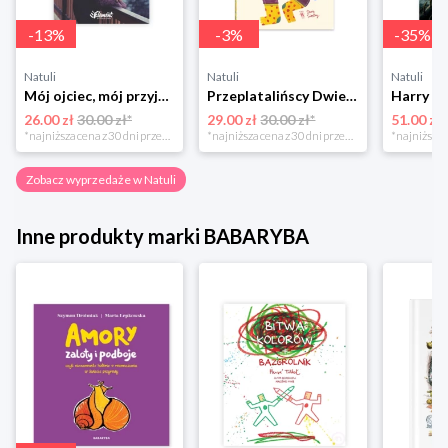
-
13
%
-
3
%
-
35
%
Natuli
Natuli
Natuli
Mój ojciec, mój przyjaciel Element
Przeplatalińscy Dwie siostry
26.00 zł
30.00 zł*
29.00 zł
30.00 zł*
51.00 zł
*najniższa cena z 30 dni przed obniżką
*najniższa cena z 30 dni przed obniżką
Zobacz wyprzedaże w Natuli
Inne produkty marki BABARYBA