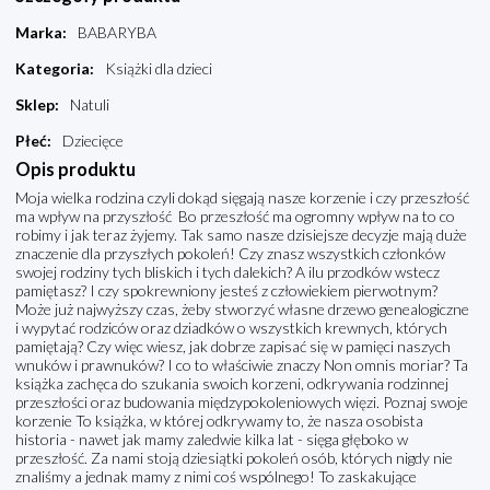
Marka
:
BABARYBA
Kategoria
:
Książki dla dzieci
Sklep
:
Natuli
Płeć
:
Dziecięce
Opis produktu
Moja wielka rodzina czyli dokąd sięgają nasze korzenie i czy przeszłość
ma wpływ na przyszłość Bo przeszłość ma ogromny wpływ na to co
robimy i jak teraz żyjemy. Tak samo nasze dzisiejsze decyzje mają duże
znaczenie dla przyszłych pokoleń! Czy znasz wszystkich członków
swojej rodziny tych bliskich i tych dalekich? A ilu przodków wstecz
pamiętasz? I czy spokrewniony jesteś z człowiekiem pierwotnym?
Może już najwyższy czas, żeby stworzyć własne drzewo genealogiczne
i wypytać rodziców oraz dziadków o wszystkich krewnych, których
pamiętają? Czy więc wiesz, jak dobrze zapisać się w pamięci naszych
wnuków i prawnuków? I co to właściwie znaczy Non omnis moriar? Ta
książka zachęca do szukania swoich korzeni, odkrywania rodzinnej
przeszłości oraz budowania międzypokoleniowych więzi. Poznaj swoje
korzenie To książka, w której odkrywamy to, że nasza osobista
historia - nawet jak mamy zaledwie kilka lat - sięga głęboko w
przeszłość. Za nami stoją dziesiątki pokoleń osób, których nigdy nie
znaliśmy a jednak mamy z nimi coś wspólnego! To zaskakujące