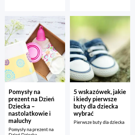
Pomysły na
5 wskazówek, jakie
prezent na Dzień
i kiedy pierwsze
Dziecka –
buty dla dziecka
nastolatkowie i
wybrać
maluchy
Pierwsze buty dla dziecka
Pomysły na prezent na
Dzień Dziecka