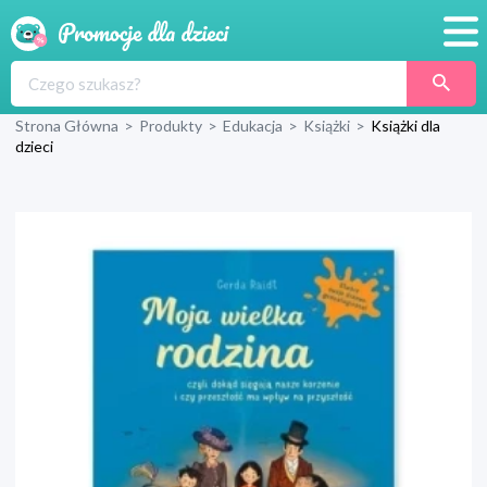
Promocje
Strona Główna
>
Produkty
>
Edukacja
>
Książki
>
Książki dla
Produkty
dzieci
Sklepy
Blog
Wyprawka