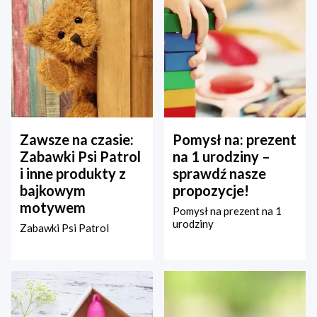
Zawsze na czasie:
Pomysł na: prezent
Zabawki Psi Patrol
na 1 urodziny –
i inne produkty z
sprawdź nasze
bajkowym
propozycje!
motywem
Pomysł na prezent na 1
urodziny
Zabawki Psi Patrol