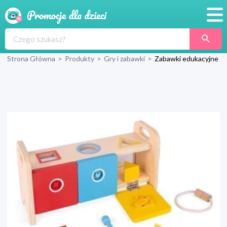
Promocje
Strona Główna
>
Produkty
>
Gry i zabawki
>
Zabawki edukacyjne
Produkty
Sklepy
Blog
Wyprawka