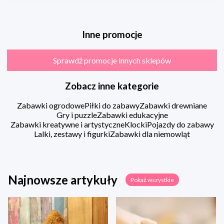
Inne promocje
Sprawdź promocje innych sklepów
Zobacz inne kategorie
Zabawki ogrodowe
Piłki do zabawy
Zabawki drewniane
Gry i puzzle
Zabawki edukacyjne
Zabawki kreatywne i artystyczne
Klocki
Pojazdy do zabawy
Lalki, zestawy i figurki
Zabawki dla niemowląt
Najnowsze artykuły
Pokaż wszystkie