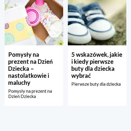
Pomysły na
5 wskazówek, jakie
prezent na Dzień
i kiedy pierwsze
Dziecka –
buty dla dziecka
nastolatkowie i
wybrać
maluchy
Pierwsze buty dla dziecka
Pomysły na prezent na
Dzień Dziecka