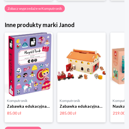
Zobacz wyprzedaże w Komputronik
Inne produkty marki Janod
Komputronik
Komputronik
Komputro
Zabawka edukacyjna,zabawki magnetyczne Janod Magnetibook Księżniczki
Zabawka edukacyjna,zestaw do odgrywania ról Janod Farma Drewniana J03318
85.00 zł
285.00 zł
219.00 z