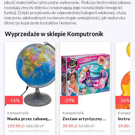
jakość materiałów i precyzyjne wykonanie. Podczas beztroskiej zabawy
rozwijają zmysły dziecka i wspomagają jego rozwój dzięki mnogości
funkcji. Dzięki przypisaniu do odpowiedniej kategorii wiekowej, służą
ćwiczeniu adekwatnych na danym etapie umiejętności, jak motoryka
dłoni czy kojarzenie kształtów i kolorów.
Wyprzedaże w sklepie Komputronik
-
14
%
-
29
%
-
26
%
Komputronik
Komputronik
Komputro
Nauka przez zabawę,zabawka edukacyjna,zabawka interaktywna Lexibook Globus Świecący Dzienny i Nocny PL LEXIBOOK
Zestaw artystyczny Clementoni Crazy chic Odjazdowe paznokcie 78771
159.90 zł
186.00 zł*
39.90 zł
56.00 zł*
19.00 zł
*najniższa cena z 30 dni przed obniżką
*najniższa cena z 30 dni przed obniżką