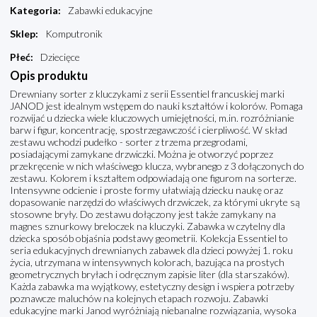
Kategoria
:
Zabawki edukacyjne
Sklep
:
Komputronik
Płeć
:
Dziecięce
Opis produktu
Drewniany sorter z kluczykami z serii Essentiel francuskiej marki
JANOD jest idealnym wstępem do nauki kształtów i kolorów. Pomaga
rozwijać u dziecka wiele kluczowych umiejętności, m.in. rozróżnianie
barw i figur, koncentrację, spostrzegawczość i cierpliwość. W skład
zestawu wchodzi pudełko - sorter z trzema przegrodami,
posiadającymi zamykane drzwiczki. Można je otworzyć poprzez
przekręcenie w nich właściwego klucza, wybranego z 3 dołączonych do
zestawu. Kolorem i kształtem odpowiadają one figurom na sorterze.
Intensywne odcienie i proste formy ułatwiają dziecku naukę oraz
dopasowanie narzędzi do właściwych drzwiczek, za którymi ukryte są
stosowne bryły. Do zestawu dołączony jest także zamykany na
magnes sznurkowy breloczek na kluczyki. Zabawka w czytelny dla
dziecka sposób objaśnia podstawy geometrii. Kolekcja Essentiel to
seria edukacyjnych drewnianych zabawek dla dzieci powyżej 1. roku
życia, utrzymana w intensywnych kolorach, bazująca na prostych
geometrycznych bryłach i odręcznym zapisie liter (dla starszaków).
Każda zabawka ma wyjątkowy, estetyczny design i wspiera potrzeby
poznawcze maluchów na kolejnych etapach rozwoju. Zabawki
edukacyjne marki Janod wyróżniają niebanalne rozwiązania, wysoka