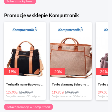
Zobacz markę Janod
Promocje w sklepie Komputronik
-
19
%
-
20
%
-
24
%
Torba dla mamy Babyono 1505/01 Comfort Icoinic 5/5
Torba dla mamy Babyono 1507/01 Comfort Chic w super cenie
129.90 zł
159.90 zł*
119.90 zł
149.90 zł*
249.00 zł
*najniższa cena z 30 dni przed obniżką
*najniższa cena z 30 dni przed obniżką
Zobacz promocje w Komputronik