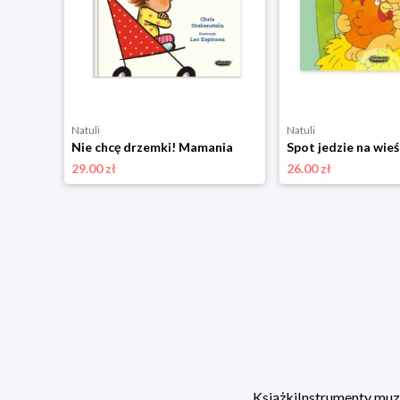
Natuli
Natuli
Kiedy czuję szczęście. Wielkie emocje Mamania
Nie chcę drzemki! Mamania
Spot jedzie na wie
29.00 zł
26.00 zł
Książki
Instrumenty mu