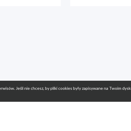
rwisów. Jeśli nie chcesz, by pliki cookies były zapisywane na Twoim dysk
a
Przepisy dla dzieci
Po