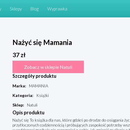
y
Sklepy
Blog
Wyprawka
Nażyć się Mamania
37
zł
Zobacz w sklepie Natuli
Szczegóły produktu
Marka
:
MAMANIA
Kategoria
:
Książki
Sklep
:
Natuli
Opis produktu
Nażyć się To książka dla nas, które gdzieś po drodze do osiągania ż
przytłoczonych codziennością i próbujących zaspokoić potrzeby wszy
w codziennej gonitwie nie zapomnieć o sobie, jak zmienić myślenie o t