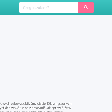
yciowych celów zgubiłyśmy siebie. Dla zmęczonych,
stkich wokół. A co z naszymi? Jak sprawić, żeby
ym, co w życiu najważniejsze, i jak tworzyć