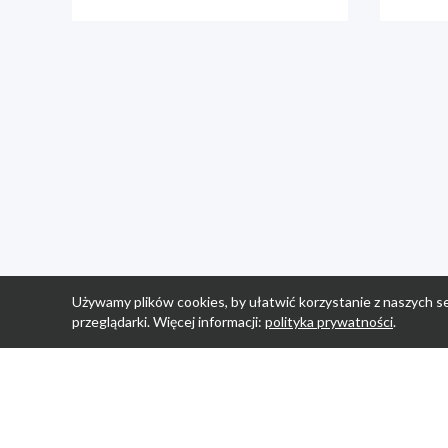
Używamy plików cookies, by ułatwić korzystanie z naszych se
przeglądarki. Więcej informacji:
polityka prywatności
.
Strona Główn