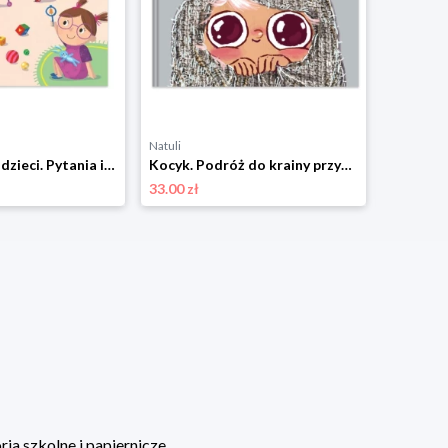
Natuli
Natuli
Skąd się biorą dzieci. Pytania i odpowiedzi dla maluchów Mamania
Kocyk. Podróż do krainy przytulności Mamania
33.00 zł
33.00 zł
ia szkolne i papiernicze