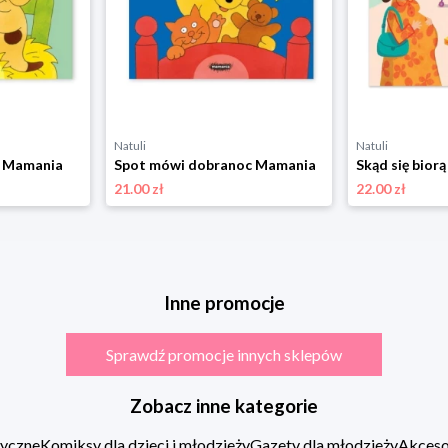
Natuli
Natuli
ś Mamania
Spot mówi dobranoc Mamania
21.00 zł
22.00 zł
Inne promocje
Sprawdź promocje innych sklepów
Zobacz inne kategorie
zyczne
Komiksy dla dzieci i młodzieży
Gazety dla młodzieży
Akcesor