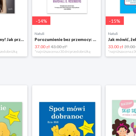
-
14
%
-
15
%
Natuli
Natuli
Już się nie rozumiemy! Jak przeżyć czas trzaskających drzwi Esprit
Porozumienie bez przemocy: o języku życia Czarna owca
37.00 zł
43.00 zł*
33.00 zł
39.00 
rzed obniżką
*najniższa cena z 30 dni przed obniżką
*najniższa cena z 3