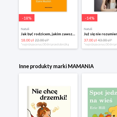
-
18
%
-
14
%
Natuli
Natuli
Najszczęśliwsze niemowlę w okolicy Mamania
Jak być rodzicem, jakim zawsze chciałeś być Media rodzina
18.00 zł
22.00 zł*
37.00 zł
43.00 zł*
niżką
*najniższa cena z 30 dni przed obniżką
*najniższa cena z 30 dni p
Inne produkty marki MAMANIA