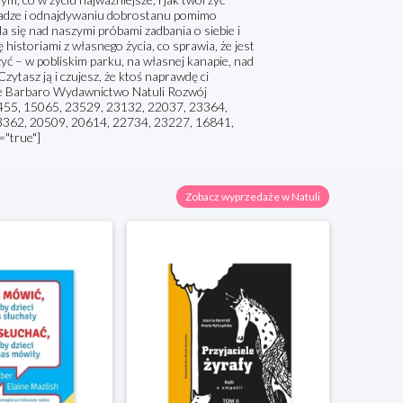
dwadze i odnajdywaniu dobrostanu pomimo
a się nad naszymi próbami zadbania o siebie i
 historiami z własnego życia, co sprawia, że jest
żyć – w pobliskim parku, na własnej kanapie, nad
Czytasz ją i czujesz, że ktoś naprawdę ci
 de Barbaro Wydawnictwo Natuli Rozwój
3455, 15065, 23529, 23132, 22037, 23364,
23362, 20509, 20614, 22734, 23227, 16841,
"true"]
Zobacz wyprzedaże w Natuli