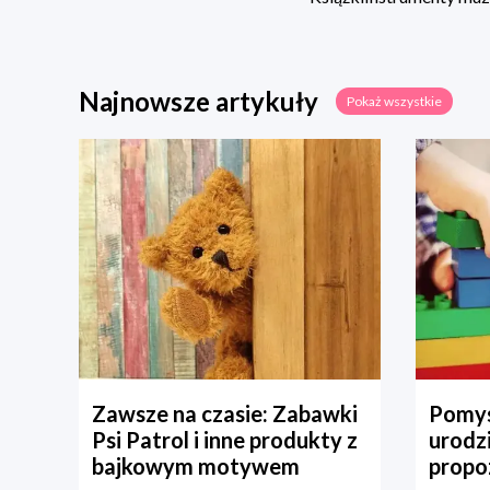
Najnowsze artykuły
Pokaż wszystkie
Zawsze na czasie: Zabawki
Pomys
Psi Patrol i inne produkty z
urodz
bajkowym motywem
propo