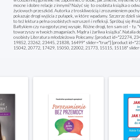
mocne i dobre relacje z innymi? Nażyć się to osobista książka o o
życiowych przeszkód. Autorka z troskliwością i zrozumieniem pochyl
pokazuje drogi wyjścia z pułapek, w które wpadamy. Szczerze dzieli się
to też lektura pełna osobistych wzruszeń i refleksji. Spróbuj się #na
Bałtykiem czy na egzotycznej wyspie. Różne drogi, ten sam cel – ty. "
towarzyszy w twoich zmaganiach. Mądra i żarliwa książka”. Natalia
osobisty Literatura młodzieżowa Polecamy: [product id="22274, 2
19852, 23262, 23445, 21838, 16499" slider="true"] [product id="
15042, 20772, 17429, 15050, 22002, 21773, 15115, 15118" slider=