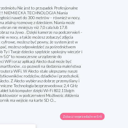
edmiotu Nie jest to przypadek Profesjonalne
!!! NIEMIECKA TECHNOLOGIA Niania
egłości nawet do 300 metrów – również w nocy.
 na zdalną rozmowę z dzieckiem. Niania może
kran nie mniejszy niż 7,0 cala lub 17,8
braz na żywo . Dzięki kamerze na podczerwień -
enie w nocy, a także możesz zobaczyć zdjęcia
t cyfrowe, możesz być pewny, że system jest w
e spać, możesz odpowiedzieć za pośrednictwem
b Ty i Twoje dziecko spędzicie spokojny wieczór i
m 5,0“ to nowoczesne urządzenie do
i WiFi oraz aplikacji Alecto dual może być
martfonów , co pozwoli na śledzenia maleństwa
outera WiFi. W Alecto stale ulepszamy nasze
ytkowników: rodziców, dziadków i przedszkoli.
Alecto. Z Alecto wybierasz dobrze przemyślany i
techniczne Technologia bezprzewodowa: 2,4 GHz
ablet lub komputer dzięki Wi-Fi 802.11b/g/n
oktowizor w podczerwieni Możliwośc zbliżenia
rnik ma wejście na karte SD O...
Zobacz wyprzedaże w Erli