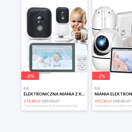
-
8
%
-
2
%
Erli
Erli
ELEKTRONICZNA NIANIA Z KAMERA NA ŻYWO KOŁYSANKI SZUMY MIKROFON ALARM PŁACZU
174.80 zł
189.90 zł*
193.30 zł
198.00 zł*
*najniższa cena z 30 dni przed obniżką
*najniższa cena z 30 dni p