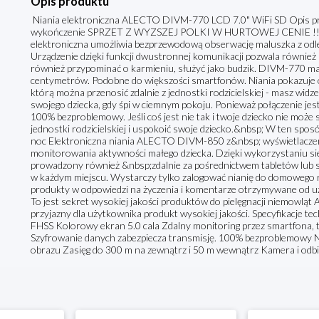
Opis produktu
Niania elektroniczna ALECTO DIVM-770 LCD 7.0" WiFi SD Opis prz
wykończenie SPRZET Z WYZSZEJ POLKI W HURTOWEJ CENIE !
elektroniczna umożliwia bezprzewodową obserwację maluszka z odl
Urządzenie dzięki funkcji dwustronnej komunikacji pozwala również
również przypominać o karmieniu, służyć jako budzik. DIVM-770 ma e
centymetrów. Podobne do większości smartfonów. Niania pokazuje o
którą można przenosić zdalnie z jednostki rodzicielskiej - masz widz
swojego dziecka, gdy śpi w ciemnym pokoju. Ponieważ połączenie jes
100% bezproblemowy. Jeśli coś jest nie tak i twoje dziecko nie moż
jednostki rodzicielskiej i uspokoić swoje dziecko.&nbsp; W ten sposó
noc Elektroniczna niania ALECTO DIVM-850 z&nbsp; wyświetlacze
monitorowania aktywności małego dziecka. Dzięki wykorzystaniu siec
prowadzony również &nbsp;zdalnie za pośrednictwem tabletów lub s
w każdym miejscu. Wystarczy tylko zalogować nianię do domowego r
produkty w odpowiedzi na życzenia i komentarze otrzymywane od uż
To jest sekret wysokiej jakości produktów do pielęgnacji niemowląt 
przyjazny dla użytkownika produkt wysokiej jakości. Specyfikacje 
FHSS Kolorowy ekran 5.0 cala Zdalny monitoring przez smartfona, t
Szyfrowanie danych zabezpiecza transmisję. 100% bezproblemowy N
obrazu Zasięg do 300 m na zewnątrz i 50 m wewnątrz Kamera i odbio