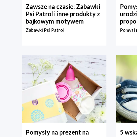
Zawsze na czasie: Zabawki
Pomys
Psi Patrol i inne produkty z
urodz
bajkowym motywem
propo
Zabawki Psi Patrol
Pomysł n
Pomysły na prezent na
5 wska