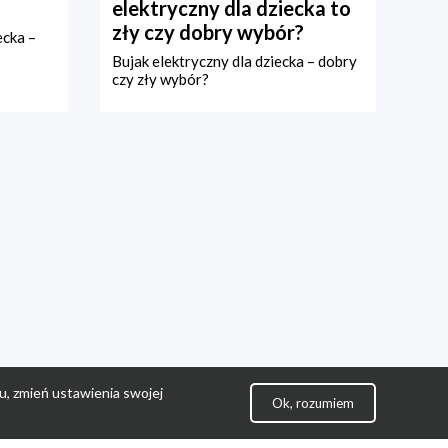
elektryczny dla dziecka to
zły czy dobry wybór?
ecka –
Bujak elektryczny dla dziecka – dobry
czy zły wybór?
u, zmień ustawienia swojej
Ok, rozumiem