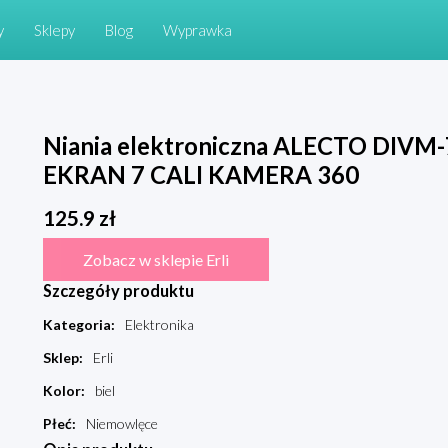
y
Sklepy
Blog
Wyprawka
Niania elektroniczna ALECTO DIVM
EKRAN 7 CALI KAMERA 360
125.9
zł
Zobacz w sklepie Erli
Szczegóły produktu
Kategoria
:
Elektronika
Sklep
:
Erli
Kolor
:
biel
Płeć
:
Niemowlęce