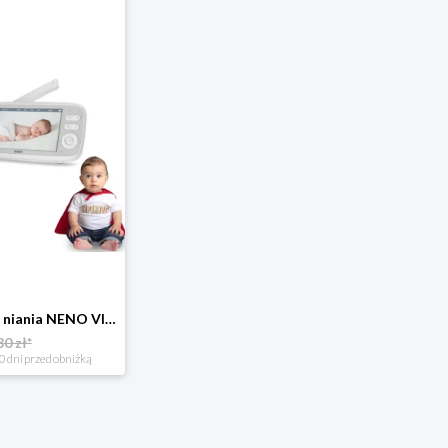
Elektroniczna niania NENO VISTA z kamerą obrotowa TRYB NOCNY na żywo
30 zł*
0 dni przed obniżką