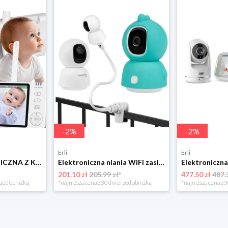
-
2
%
-
2
%
Erli
Erli
NIANIA ELEKTRONICZNA Z KAMERĄ OBROTOWA BABY MONITOR WYŚWIETLACZ LCD 5" HD
Elektroniczna niania WiFi zasięg bez ograniczeń + uchwyt Lionelo Babyline
201.10 zł
205.99 zł*
477.50 zł
487.
rzed obniżką
*najniższa cena z 30 dni przed obniżką
*najniższa cena z 3