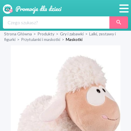
Promocje
Strona Główna
>
Produkty
>
Gry i zabawki
>
Lalki, zestawy i
Produkty
figurki
>
Przytulanki i maskotki
>
Maskotki
Sklepy
Blog
Wyprawka