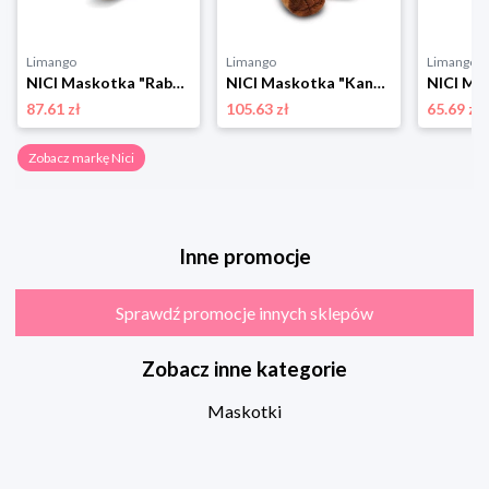
Limango
Limango
Limango
NICI Maskotka "Rabbit Ralf" - 0+ rozmiar: onesize
NICI Maskotka "Kangaroo Kelly" - 0+ rozmiar: onesize
87.61 zł
105.63 zł
65.69 zł
Zobacz markę Nici
Inne promocje
Sprawdź promocje innych sklepów
Zobacz inne kategorie
Maskotki