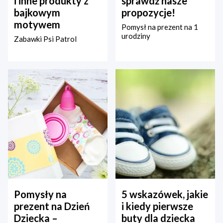
i inne produkty z
sprawdź nasze
bajkowym
propozycje!
motywem
Pomysł na prezent na 1
urodziny
Zabawki Psi Patrol
Pomysły na
5 wskazówek, jakie
prezent na Dzień
i kiedy pierwsze
Dziecka –
buty dla dziecka