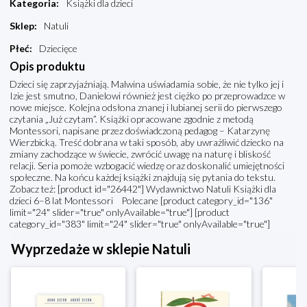
Kategoria
:
Książki dla dzieci
Sklep
:
Natuli
Płeć
:
Dziecięce
Opis produktu
Dzieci się zaprzyjaźniają. Malwina uświadamia sobie, że nie tylko jej i
Izie jest smutno, Danielowi również jest ciężko po przeprowadzce w
nowe miejsce. Kolejna odsłona znanej i lubianej serii do pierwszego
czytania „Już czytam”. Książki opracowane zgodnie z metodą
Montessori, napisane przez doświadczoną pedagog – Katarzynę
Wierzbicką. Treść dobrana w taki sposób, aby uwrażliwić dziecko na
zmiany zachodzące w świecie, zwrócić uwagę na naturę i bliskość
relacji. Seria pomoże wzbogacić wiedzę oraz doskonalić umiejętności
społeczne. Na końcu każdej książki znajdują się pytania do tekstu.
Zobacz też: [product id="26442"] Wydawnictwo Natuli Książki dla
dzieci 6–8 lat Montessori Polecane [product category_id="136"
limit="24" slider="true" onlyAvailable="true"] [product
category_id="383" limit="24" slider="true" onlyAvailable="true"]
Wyprzedaże w sklepie Natuli