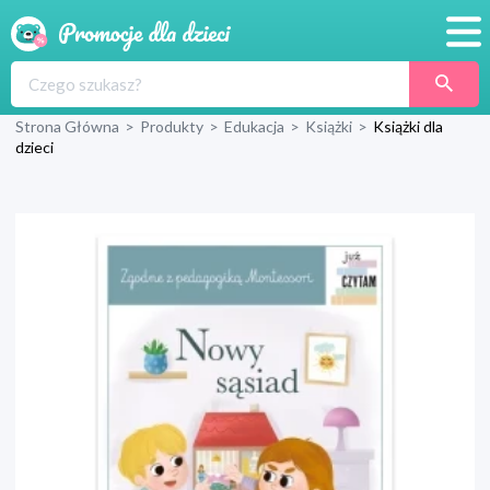
Promocje
Strona Główna
>
Produkty
>
Edukacja
>
Książki
>
Książki dla
Produkty
dzieci
Sklepy
Blog
Wyprawka