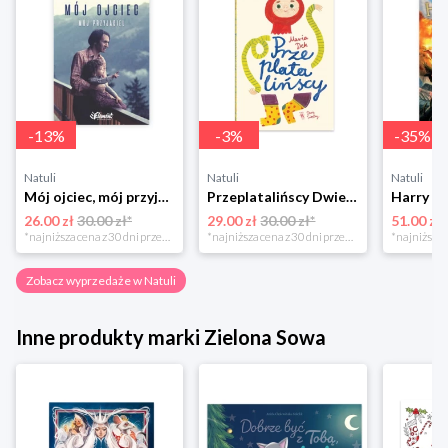
-
13
%
-
3
%
-
35
%
Natuli
Natuli
Natuli
Mój ojciec, mój przyjaciel Element
Przeplatalińscy Dwie siostry
26.00 zł
30.00 zł*
29.00 zł
30.00 zł*
51.00 zł
*najniższa cena z 30 dni przed obniżką
*najniższa cena z 30 dni przed obniżką
Zobacz wyprzedaże w Natuli
Inne produkty marki Zielona Sowa