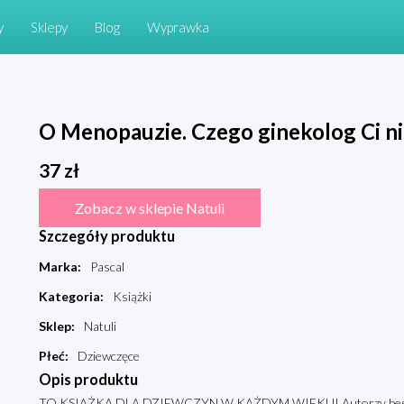
y
Sklepy
Blog
Wyprawka
O Menopauzie. Czego ginekolog Ci ni
37
zł
Zobacz w sklepie Natuli
Szczegóły produktu
Marka
:
Pascal
Kategoria
:
Książki
Sklep
:
Natuli
Płeć
:
Dziewczęce
Opis produktu
TO KSIĄŻKA DLA DZIEWCZYN W KAŻDYM WIEKU! Autorzy bestse