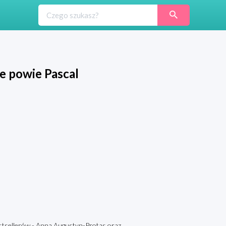
e powie Pascal
llerów - Anna Augustyn-Protas oraz