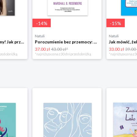
-
14
%
-
15
%
Natuli
Natuli
Już się nie rozumiemy! Jak przeżyć czas trzaskających drzwi Esprit
Porozumienie bez przemocy: o języku życia Czarna owca
37.00 zł
43.00 zł*
33.00 zł
39.00 
rzed obniżką
*najniższa cena z 30 dni przed obniżką
*najniższa cena z 3