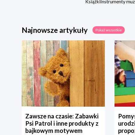
Książki
Instrumenty mu
Najnowsze artykuły
Pokaż wszystkie
Zawsze na czasie: Zabawki
Pomys
Psi Patrol i inne produkty z
urodz
bajkowym motywem
propo