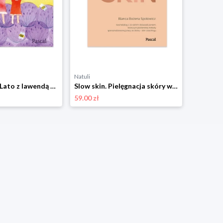
Natuli
Zuzia i Hania. Lato z lawendą Pascal
Slow skin. Pielęgnacja skóry w zgodzie z jej indywidualnym naturalnym rytmem Pascal
59.00 zł