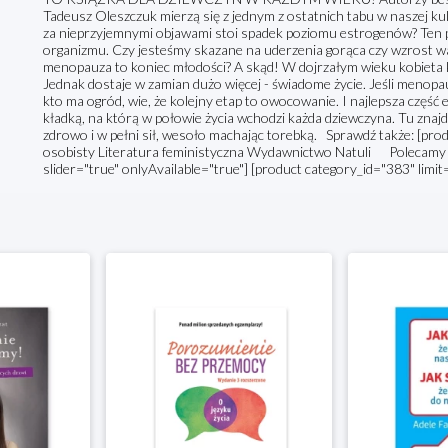
Tadeusz Oleszczuk mierzą się z jednym z ostatnich tabu w naszej kul
za nieprzyjemnymi objawami stoi spadek poziomu estrogenów? Ten p
organizmu. Czy jesteśmy skazane na uderzenia gorąca czy wzrost wa
menopauza to koniec młodości? A skąd! W dojrzałym wieku kobieta 
Jednak dostaje w zamian dużo więcej - świadome życie. Jeśli menopauza
kto ma ogród, wie, że kolejny etap to owocowanie. I najlepsza część 
kładką, na którą w połowie życia wchodzi każda dziewczyna. Tu znajdzi
zdrowo i w pełni sił, wesoło machając torebką. Sprawdź także: [p
osobisty Literatura feministyczna Wydawnictwo Natuli Polecamy [
slider="true" onlyAvailable="true"] [product category_id="383" limit