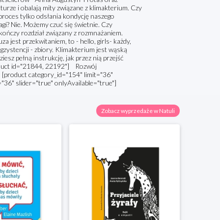
turze i obalają mity związane z klimakterium. Czy
roces tylko odsłania kondycję naszego
gi? Nie. Możemy czuć się świetnie. Czy
kończy rozdział związany z rozmnażaniem.
 jest przekwitaniem, to - hello, girls- każdy,
egzystencji - zbiory. Klimakterium jest wąską
esz pełną instrukcję, jak przez nią przejść
roduct id="21844, 22192"] Rozwój
product category_id="154" limit="36"
="36" slider="true" onlyAvailable="true"]
Zobacz wyprzedaże w Natuli