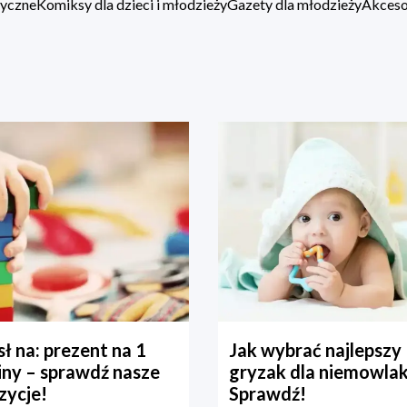
zyczne
Komiksy dla dzieci i młodzieży
Gazety dla młodzieży
Akcesor
ł na: prezent na 1
Jak wybrać najlepszy
iny – sprawdź nasze
gryzak dla niemowla
zycje!
Sprawdź!