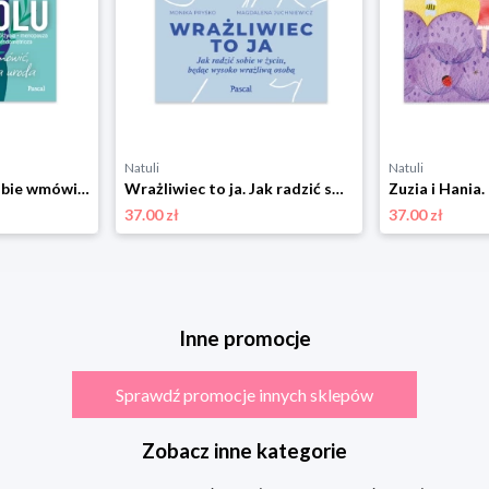
Natuli
Natuli
Bez bólu. Nie daj sobie wmówić, że ból to twoja uroda Pascal
Wrażliwiec to ja. Jak radzić sobie w życiu, będąc wysoko wrażliwą osobą Pascal
37.00 zł
37.00 zł
Inne promocje
Sprawdź promocje innych sklepów
Zobacz inne kategorie