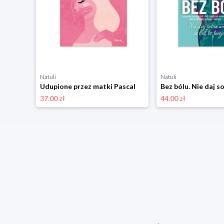
Natuli
Natuli
Jak dać sobie to, co najlepsze. 40 lekcji Pani Motywacji, które inspirują do zmian Pascal
Udupione przez matki Pascal
37.00 zł
44.00 zł