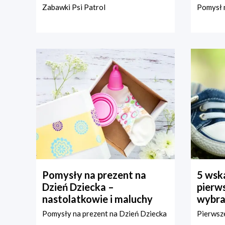
Zabawki Psi Patrol
Pomysł n
Pomysły na prezent na
5 wska
Dzień Dziecka –
pierws
nastolatkowie i maluchy
wybra
Pomysły na prezent na Dzień Dziecka
Pierwsze