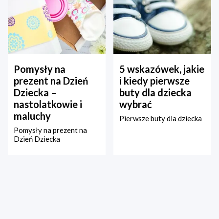
Pomysły na
5 wskazówek, jakie
prezent na Dzień
i kiedy pierwsze
Dziecka –
buty dla dziecka
nastolatkowie i
wybrać
maluchy
Pierwsze buty dla dziecka
Pomysły na prezent na
Dzień Dziecka