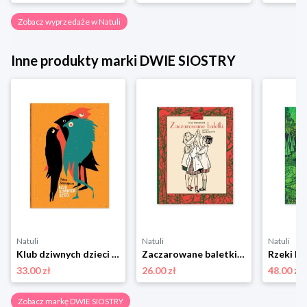
Zobacz wyprzedaże w Natuli
Inne produkty marki DWIE SIOSTRY
Natuli
Natuli
Natuli
Klub dziwnych dzieci Dwie siostry
Zaczarowane baletki Dwie siostry
Rzeki Dw
33.00 zł
26.00 zł
48.00 zł
Zobacz markę DWIE SIOSTRY