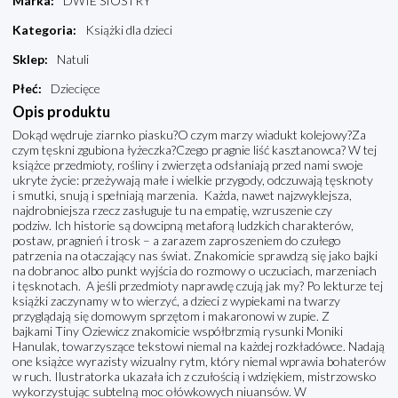
Marka
:
DWIE SIOSTRY
Kategoria
:
Książki dla dzieci
Sklep
:
Natuli
Płeć
:
Dziecięce
Opis produktu
Dokąd wędruje ziarnko piasku?O czym marzy wiadukt kolejowy?Za
czym tęskni zgubiona łyżeczka?Czego pragnie liść kasztanowca? W tej
książce przedmioty, rośliny i zwierzęta odsłaniają przed nami swoje
ukryte życie: przeżywają małe i wielkie przygody, odczuwają tęsknoty
i smutki, snują i spełniają marzenia. Każda, nawet najzwyklejsza,
najdrobniejsza rzecz zasługuje tu na empatię, wzruszenie czy
podziw. Ich historie są dowcipną metaforą ludzkich charakterów,
postaw, pragnień i trosk – a zarazem zaproszeniem do czułego
patrzenia na otaczający nas świat. Znakomicie sprawdzą się jako bajki
na dobranoc albo punkt wyjścia do rozmowy o uczuciach, marzeniach
i tęsknotach. A jeśli przedmioty naprawdę czują jak my? Po lekturze tej
książki zaczynamy w to wierzyć, a dzieci z wypiekami na twarzy
przyglądają się domowym sprzętom i makaronowi w zupie. Z
bajkami Tiny Oziewicz znakomicie współbrzmią rysunki Moniki
Hanulak, towarzyszące tekstowi niemal na każdej rozkładówce. Nadają
one książce wyrazisty wizualny rytm, który niemal wprawia bohaterów
w ruch. Ilustratorka ukazała ich z czułością i wdziękiem, mistrzowsko
wykorzystując subtelną moc ołówkowych niuansów. W