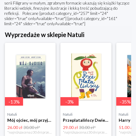
serii Filigrany w małym, zgrabnym formacie ukazują się książki łączące
literacki wdzięk, finezyjne ilustracje i lekką treść pobudzającą do
refleksji. Polecane [product category_id="257" limit="24"
slider="true" onlyAvailable="true"] [product category_id="161"
limit="24" slider="true" onlyAvailable="true"]
Wyprzedaże w sklepie Natuli
-
13
%
-
3
%
-
35
%
Natuli
Natuli
Natuli
Mój ojciec, mój przyjaciel Element
Przeplatalińscy Dwie siostry
26.00 zł
30.00 zł*
29.00 zł
30.00 zł*
51.00 zł
*najniższa cena z 30 dni przed obniżką
*najniższa cena z 30 dni przed obniżką