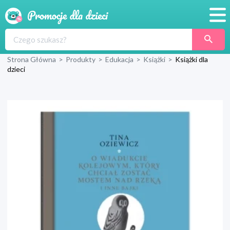
Promocje
Strona Główna
>
Produkty
>
Edukacja
>
Książki
>
Książki dla
Produkty
dzieci
Sklepy
Blog
Wyprawka