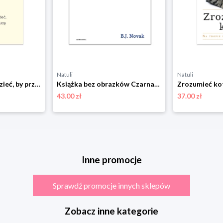
Natuli
Natuli
Lęk. Co warto wiedzieć, by przetrwać burzę Czarna owca
Książka bez obrazków Czarna owca
43.00 zł
37.00 zł
Inne promocje
Sprawdź promocje innych sklepów
Zobacz inne kategorie