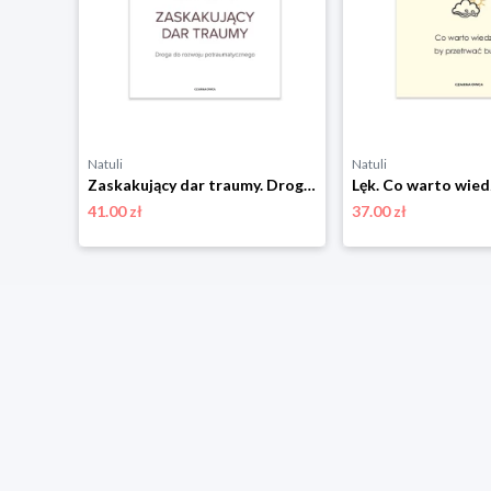
Natuli
Natuli
Masturbacja. Podręcznik przyjemności – używać w parze lub solo Czarna owca
Zaskakujący dar traumy. Droga do rozwoju potraumatycznego Czarna owca
41.00 zł
37.00 zł