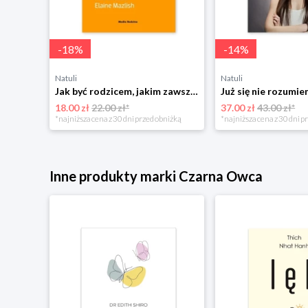
-
18
%
-
14
%
Natuli
Natuli
Najszczęśliwsze niemowlę w okolicy Mamania
Jak być rodzicem, jakim zawsze chciałeś być Media rodzina
18.00 zł
22.00 zł*
37.00 zł
43.00 zł*
niżką
*najniższa cena z 30 dni przed obniżką
*najniższa cena z 30 dni p
Inne produkty marki Czarna Owca