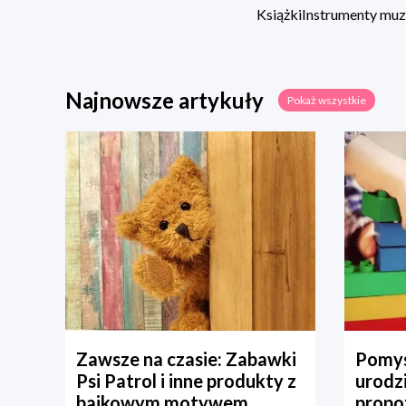
Książki
Instrumenty mu
Najnowsze artykuły
Pokaż wszystkie
Zawsze na czasie: Zabawki
Pomys
Psi Patrol i inne produkty z
urodz
bajkowym motywem
propo