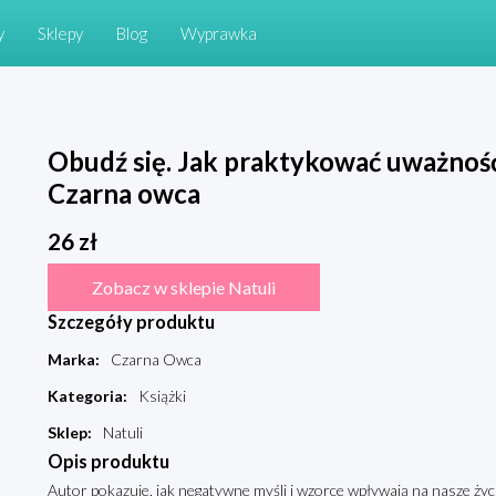
y
Sklepy
Blog
Wyprawka
Obudź się. Jak praktykować uważnoś
Czarna owca
26
zł
Zobacz w sklepie Natuli
Szczegóły produktu
Marka
:
Czarna Owca
Kategoria
:
Książki
Sklep
:
Natuli
Opis produktu
Autor pokazuje, jak negatywne myśli i wzorce wpływają na nasze życi