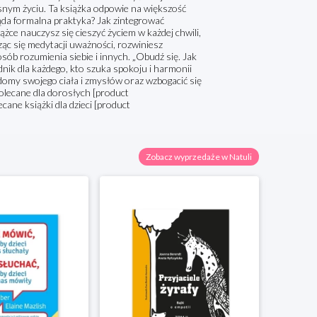
asnym życiu. Ta książka odpowie na większość
ąda formalna praktyka? Jak zintegrować
żce nauczysz się cieszyć życiem w każdej chwili,
ąc się medytacji uważności, rozwiniesz
sób rozumienia siebie i innych. „Obudź się. Jak
k dla każdego, kto szuka spokoju i harmonii
adomy swojego ciała i zmysłów oraz wzbogacić się
olecane dla dorosłych [product
cane książki dla dzieci [product
Zobacz wyprzedaże w Natuli