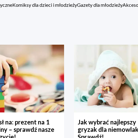
zyczne
Komiksy dla dzieci i młodzieży
Gazety dla młodzieży
Akcesor
ł na: prezent na 1
Jak wybrać najlepszy
iny – sprawdź nasze
gryzak dla niemowla
zycje!
Sprawdź!