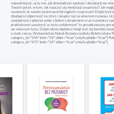
najważniejsze, uczy nas, jak doświadczać spokoju i akceptacji we wł
Twoich pytań, w tym: Jak nauczyć się medytacji uważności? Jak wygl
uważność ze swoim życiem pośród ciągłych rozproszeń Dzięki tej ksią
zbudujesz odporność na stres i skupisz się na własnym rozwoju. Ucz
umiejętność radzenia sobie z bólem i cierpieniem oraz rozwiniesz spo
praktykować uważność w życiu codziennym” to ponadczasowy poradni
we własnym życiu. Dzięki niemu będziesz mógł stać się bardziej świ
o małe rzeczy. Wydawnictwo Natuli Rozwój osobisty Beletrystyka P
category_id="596" limit="24" slider="true" onlyAvailable="true"] Pole
category_id="475" limit="24" slider="true" onlyAvailable="true"]