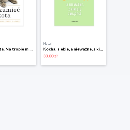
Natuli
Natuli
Zrozumieć kota. Na tropie miauczącej zagadki Czarna owca
Kochaj siebie, a nieważne, z kim się zwiążesz Czarna owca
33.00 zł
41.00 zł