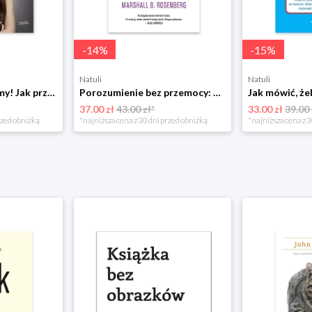
-
14
%
-
15
%
Natuli
Natuli
Już się nie rozumiemy! Jak przeżyć czas trzaskających drzwi Esprit
Porozumienie bez przemocy: o języku życia Czarna owca
37.00 zł
43.00 zł*
33.00 zł
39.00 
rzed obniżką
*najniższa cena z 30 dni przed obniżką
*najniższa cena z 3