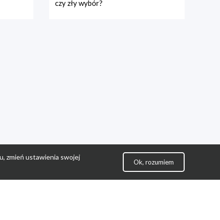
czy zły wybór?
u, zmień ustawienia swojej
Ok, rozumiem