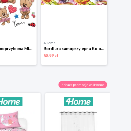
4Home
4Home
Dekoracja samoprzylepna Misie, 30 x 30 cm 4-Home
Bordiura samoprzylepna Kolorowy dym, 500 x 14 cm 4-Home
58.99 zł
28.99 zł
Zobacz promocje w 4Home