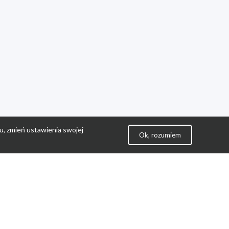
u, zmień ustawienia swojej
Ok, rozumiem
lityka Prywatności
ontakt