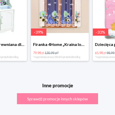
-
39
%
-
33
%
Bino Kuchnia drewniana dla dzieci Provence
Firanka 4Home „Kraina lodu” (Frozen)
79.98 zł
130.99 zł*
65.98 zł
98.99 zł
rzed obniżką
*najniższa cena z 30 dni przed obniżką
*najniższa cena z 3
Inne promocje
Sprawdź promocje innych sklepów