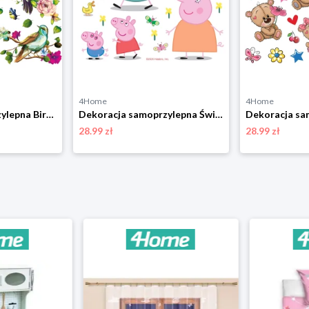
4Home
4Home
Dekoracja samoprzylepna Birds, 30 x 30 cm 4-Home
Dekoracja samoprzylepna Świnka Peppa, 30 x 30 cm 4-Home
28.99 zł
28.99 zł