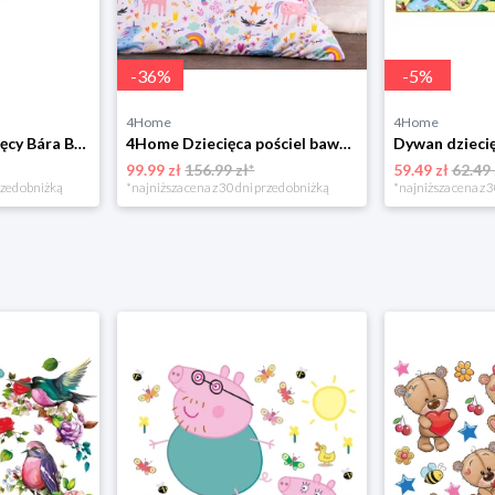
-
36
%
-
5
%
4Home
4Home
Bellatex Koc dziecięcy Bára Butterfly różowy, 75 x 100 cm
4Home Dziecięca pościel bawełniana Unicorns, 140 x 200 cm, 70 x 90 cm
99.99 zł
156.99 zł*
59.49 zł
62.49 
rzed obniżką
*najniższa cena z 30 dni przed obniżką
*najniższa cena z 3