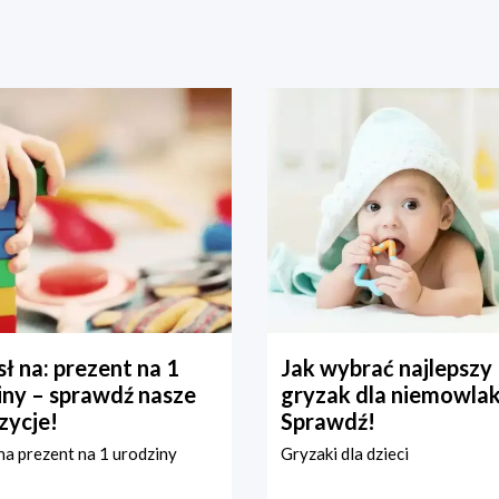
ł na: prezent na 1
Jak wybrać najlepszy
iny – sprawdź nasze
gryzak dla niemowla
zycje!
Sprawdź!
a prezent na 1 urodziny
Gryzaki dla dzieci