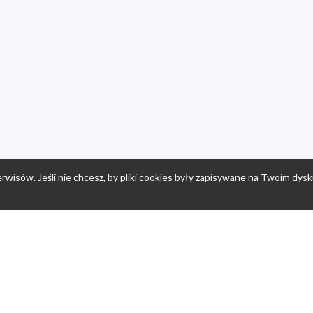
rwisów. Jeśli nie chcesz, by pliki cookies były zapisywane na Twoim dysk
a
Przepisy dla dzieci
Po
Nuumi.pl - moda online
K