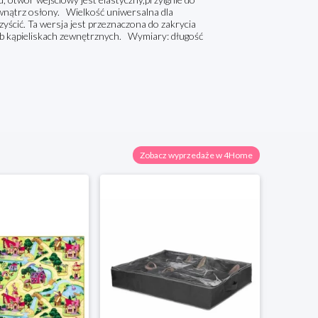
ewnątrz osłony. Wielkość uniwersalna dla
yścić. Ta wersja jest przeznaczona do zakrycia
lub kąpieliskach zewnętrznych. Wymiary: długość
Zobacz wyprzedaże w 4Home