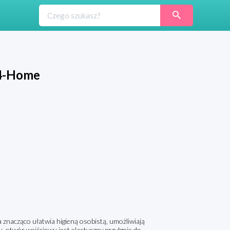
 4-Home
nacząco ułatwia higieną osobistą, umożliwiają
 otwór wejściowy jest elastyczny,przylgnie do