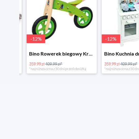
-
12
%
-
12
%
4Home Koc baranek świecący Dino
Bino Rowerek biegowy Krecik
359.99 zł
409.99 zł*
359.99 zł
409.99 zł*
*najniższa cena z 30 dni przed obniżką
*najniższa cena z 30 dni p