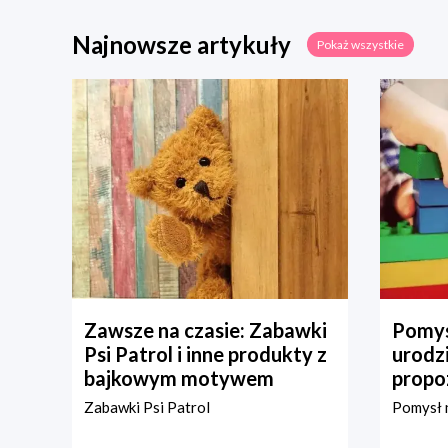
Najnowsze artykuły
Pokaż wszystkie
Zawsze na czasie: Zabawki
Pomys
Psi Patrol i inne produkty z
urodz
bajkowym motywem
propo
Zabawki Psi Patrol
Pomysł n