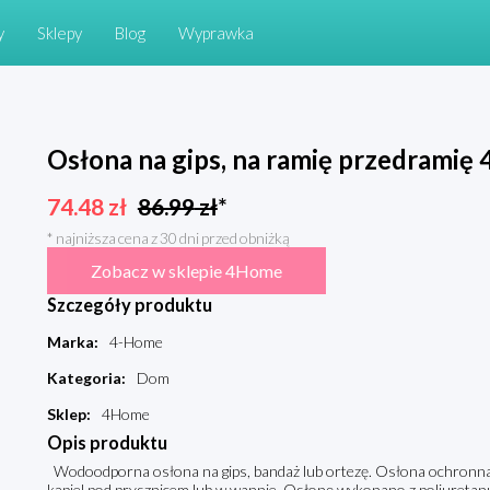
y
Sklepy
Blog
Wyprawka
Osłona na gips, na ramię przedramię
74.48
zł
86.99
zł
*
* najniższa cena z 30 dni przed obniżką
Zobacz w sklepie 4Home
Szczegóły produktu
Marka
:
4-Home
Kategoria
:
Dom
Sklep
:
4Home
Opis produktu
Wodoodporna osłona na gips, bandaż lub ortezę. Osłona ochronna z
kąpiel pod prysznicem lub w wannie. Osłonę wykonano z poliuretanu,