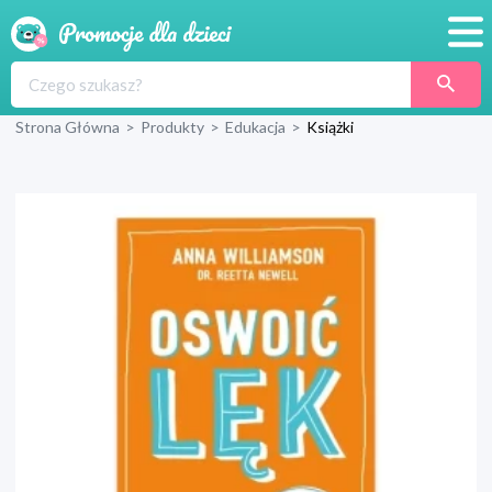
Promocje
Strona Główna
>
Produkty
>
Edukacja
>
Książki
Produkty
Sklepy
Blog
Wyprawka