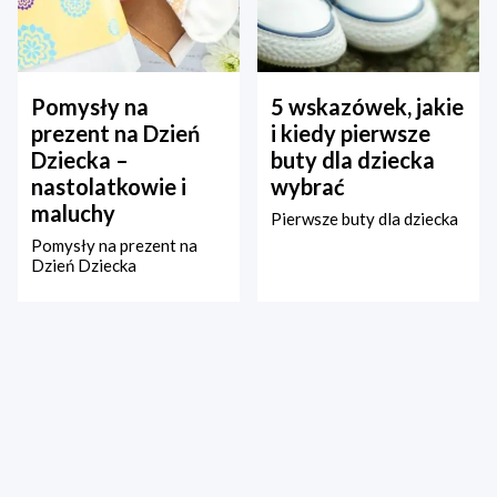
Pomysły na
5 wskazówek, jakie
prezent na Dzień
i kiedy pierwsze
Dziecka –
buty dla dziecka
nastolatkowie i
wybrać
maluchy
Pierwsze buty dla dziecka
Pomysły na prezent na
Dzień Dziecka