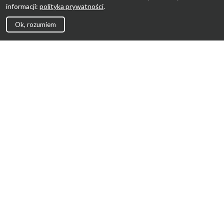
informacji:
polityka prywatności
.
Ok, rozumiem
Strona Główna
Promocje
Sklepy