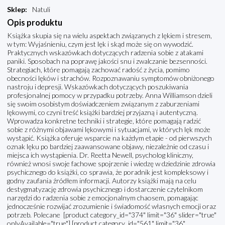
Sklep
:
Natuli
Opis produktu
Książka skupia się na wielu aspektach związanych z lękiem i stresem,
w tym: Wyjaśnieniu, czym jest lęk i skąd może się on wywodzić.
Praktycznych wskazówkach dotyczących radzenia sobie z atakami
paniki. Sposobach na poprawę jakości snu i zwalczanie bezsenności.
Strategiach, które pomagają zachować radość z życia, pomimo
obecności lęków i strachów. Rozpoznawaniu symptomów obniżonego
nastroju i depresji. Wskazówkach dotyczących poszukiwania
profesjonalnej pomocy w przypadku potrzeby. Anna Williamson dzieli
się swoim osobistym doświadczeniem związanym z zaburzeniami
lękowymi, co czyni treść książki bardziej przyjazną i autentyczną.
Wprowadza konkretne techniki i strategie, które pomagają radzić
sobie z różnymi objawami lękowymi i sytuacjami, w których lęk może
wystąpić. Książka oferuje wsparcie na każdym etapie - od pierwszych
oznak lęku po bardziej zaawansowane objawy, niezależnie od czasu i
miejsca ich wystąpienia. Dr. Reetta Newell, psycholog kliniczny,
również wnosi swoje fachowe spojrzenie i wiedzę w dziedzinie zdrowia
psychicznego do książki, co sprawia, że poradnik jest kompleksowy i
godny zaufania źródłem informacji. Autorzy książki mają na celu
destygmatyzację zdrowia psychicznego i dostarczenie czytelnikom
narzędzi do radzenia sobie z emocjonalnym chaosem, pomagając
jednocześnie rozwijać zrozumienie i świadomość własnych emocji oraz
potrzeb. Polecane [product category_id="374" limit="36" slider="true"
onlyAvailable="true"] [product category_id="561" limit="36"