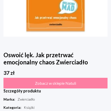
Oswoić lęk. Jak przetrwać
emocjonalny chaos Zwierciadło
37
zł
Zobacz w sklepie Natuli
Szczegóły produktu
Marka
:
Zwierciadło
Kategoria
:
Książki