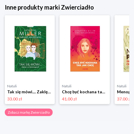
Inne produkty marki Zwierciadło
Natuli
Natuli
Natuli
Tak się mówi.... Zaklęci w stereotypach Zwierciadło
Chcę być kochana tak jak chcę Zwierciadło
33.00 zł
41.00 zł
37.00 zł
Zobacz markę Zwierciadło