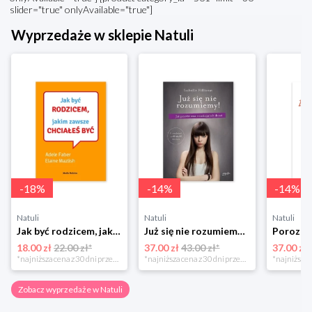
slider="true" onlyAvailable="true"]
Wyprzedaże w sklepie Natuli
-
18
%
-
14
%
-
14
%
Natuli
Natuli
Natuli
Jak być rodzicem, jakim zawsze chciałeś być Media rodzina
Już się nie rozumiemy! Jak przeżyć czas trzaskających drzwi Esprit
18.00 zł
22.00 zł*
37.00 zł
43.00 zł*
37.00 zł
*najniższa cena z 30 dni przed obniżką
*najniższa cena z 30 dni przed obniżką
Zobacz wyprzedaże w Natuli