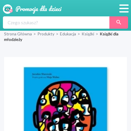
Promocje
Strona Główna
>
Produkty
>
Edukacja
>
Książki
>
Książki dla
Produkty
młodzieży
Sklepy
Blog
Wyprawka