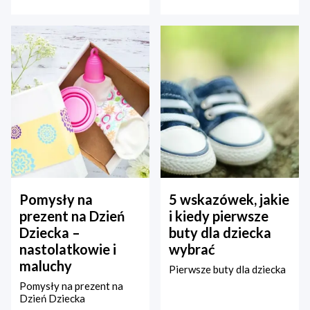
Pomysły na
5 wskazówek, jakie
prezent na Dzień
i kiedy pierwsze
Dziecka –
buty dla dziecka
nastolatkowie i
wybrać
maluchy
Pierwsze buty dla dziecka
Pomysły na prezent na
Dzień Dziecka