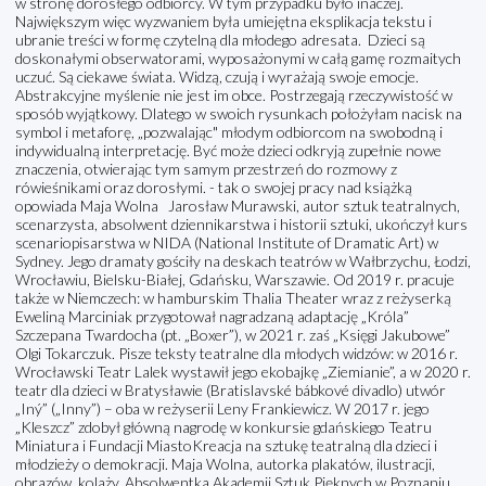
w stronę dorosłego odbiorcy. W tym przypadku było inaczej.
Największym więc wyzwaniem była umiejętna eksplikacja tekstu i
ubranie treści w formę czytelną dla młodego adresata. Dzieci są
doskonałymi obserwatorami, wyposażonymi w całą gamę rozmaitych
uczuć. Są ciekawe świata. Widzą, czują i wyrażają swoje emocje.
Abstrakcyjne myślenie nie jest im obce. Postrzegają rzeczywistość w
sposób wyjątkowy. Dlatego w swoich rysunkach położyłam nacisk na
symbol i metaforę, „pozwalając" młodym odbiorcom na swobodną i
indywidualną interpretację. Być może dzieci odkryją zupełnie nowe
znaczenia, otwierając tym samym przestrzeń do rozmowy z
rówieśnikami oraz dorosłymi. - tak o swojej pracy nad książką
opowiada Maja Wolna Jarosław Murawski, autor sztuk teatralnych,
scenarzysta, absolwent dziennikarstwa i historii sztuki, ukończył kurs
scenariopisarstwa w NIDA (National Institute of Dramatic Art) w
Sydney. Jego dramaty gościły na deskach teatrów w Wałbrzychu, Łodzi,
Wrocławiu, Bielsku-Białej, Gdańsku, Warszawie. Od 2019 r. pracuje
także w Niemczech: w hamburskim Thalia Theater wraz z reżyserką
Eweliną Marciniak przygotował nagradzaną adaptację „Króla”
Szczepana Twardocha (pt. „Boxer”), w 2021 r. zaś „Księgi Jakubowe”
Olgi Tokarczuk. Pisze teksty teatralne dla młodych widzów: w 2016 r.
Wrocławski Teatr Lalek wystawił jego ekobajkę „Ziemianie”, a w 2020 r.
teatr dla dzieci w Bratysławie (Bratislavské bábkové divadlo) utwór
„Iný” („Inny”) – oba w reżyserii Leny Frankiewicz. W 2017 r. jego
„Kleszcz” zdobył główną nagrodę w konkursie gdańskiego Teatru
Miniatura i Fundacji MiastoKreacja na sztukę teatralną dla dzieci i
młodzieży o demokracji. Maja Wolna, autorka plakatów, ilustracji,
obrazów, kolaży. Absolwentka Akademii Sztuk Pięknych w Poznaniu.