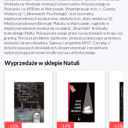
Wykłada na Wydziale Animacji Uniwersytetu Artystycznego w
Poznaniu i w WSFoto w Warszawie. Współpracuje m.in. z „Gazetą
Wyborczą” i „Newsweek Psychologia”. Jest laureatką
międzynarodowych konkursów, zdobyła m.in. złoty medal na 22.
Międzynarodowym Biennale Plakatu w Warszawie, nagrodę w
międzynarodowym konkursie na plakat „Stop Hate” festiwalu
teatralnego Malta. Pokazywała swoje prace na wystawach w kraju i za
granicą. Porusza problemy społeczne, zwłaszcza dotyczące przemocy,
wolności i praw człowieka. Śpiewa z zespołem MIST. Czerpiąc z
dotychczasowych doświadczeń, eksperymentuje z projektami
wykorzystującymi nowe środki wyrazu artystycznego.
Wyprzedaże w sklepie Natuli
-
15
%
-
14
%
-
15
%