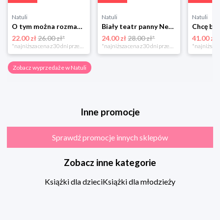
Natuli
Natuli
Natuli
O tym można rozmawiać tylko z królikami Zakamarki
Biały teatr panny Nehemias
22.00 zł
26.00 zł*
24.00 zł
28.00 zł*
41.00 zł
*najniższa cena z 30 dni przed obniżką
*najniższa cena z 30 dni przed obniżką
Zobacz wyprzedaże w Natuli
Inne promocje
Sprawdź promocje innych sklepów
Zobacz inne kategorie
Książki dla dzieci
Książki dla młodzieży