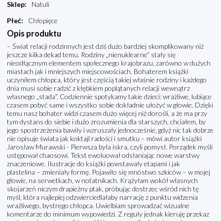
Sklep
:
Natuli
Płeć
:
Chłopięce
Opis produktu
– Świat relacji rodzinnych jest dziś dużo bardziej skomplikowany niż
jeszcze kilka dekad temu. Rodziny „nienuklearne” stały się
nieodłącznym elementem społecznego krajobrazu, zarówno w dużych
miastach jak i mniejszych miejscowościach. Bohaterem książki
uczyniłem chłopca, który jest częścią takiej właśnie rodziny i każdego
dnia musi sobie radzić z kłębkiem poplątanych relacji wewnątrz
własnego „stada”. Codziennie spotykamy takie dzieci: wrażliwe, lubiące
czasem pobyć same i wszystko sobie dokładnie ułożyć w głowie. Dzięki
temu nasz bohater widzi czasem dużo więcej niż dorośli, a że ma przy
tym dystans do siebie i dużo zrozumienia dla starszych, chciałem, by
jego spostrzeżenia bawiły i wzruszały jednocześnie, gdyż nic tak dobrze
nie opisuje świata jak koktajl radości i smutku – mówi autor książki
Jarosław Murawski - Pierwsza była iskra, czyli pomysł. Porządek myśli
ustępował chaosowi. Tekst ewoluował odsłaniając nowe warstwy
znaczeniowe. Ilustracje do książki powstawały etapami i jak
plastelina – zmieniały formę. Pojawiło się mnóstwo szkiców – w mojej
głowie, na serwetkach, w notatnikach. Krążyłam wokół własnych
skojarzeń niczym drapieżny ptak, próbując dostrzec wśród nich tę
myśl, która najlepiej odzwierciedlałaby narrację z punktu widzenia
wrażliwego, bystrego chłopca. Uwielbiam sprowadzać wizualne
komentarze do minimum wypowiedzi. Z reguły jednak kieruję przekaz