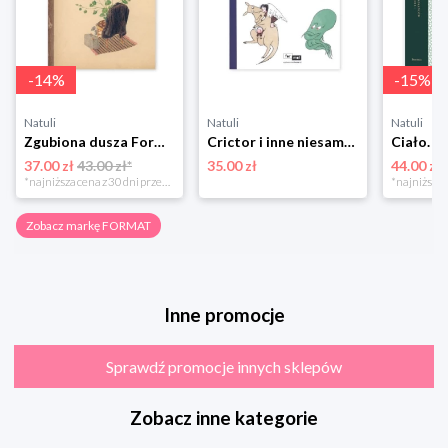
-
14
%
-
15
%
Natuli
Natuli
Natuli
Zgubiona dusza Format
Crictor i inne niesamowite stwory Format
37.00 zł
43.00 zł*
35.00 zł
44.00 zł
*najniższa cena z 30 dni przed obniżką
Zobacz markę FORMAT
Inne promocje
Sprawdź promocje innych sklepów
Zobacz inne kategorie