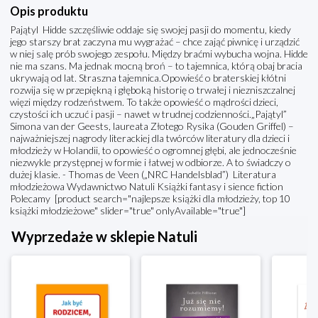
Opis produktu
Pajątyl Hidde szczęśliwie oddaje się swojej pasji do momentu, kiedy
jego starszy brat zaczyna mu wygrażać – chce zająć piwnicę i urządzić
w niej salę prób swojego zespołu. Między braćmi wybucha wojna. Hidde
nie ma szans. Ma jednak mocną broń – to tajemnica, którą obaj bracia
ukrywają od lat. Straszna tajemnica.Opowieść o braterskiej kłótni
rozwija się w przepiękną i głęboką historię o trwałej i niezniszczalnej
więzi między rodzeństwem. To także opowieść o mądrości dzieci,
czystości ich uczuć i pasji – nawet w trudnej codzienności.„Pajątyl”
Simona van der Geests, laureata Złotego Rysika (Gouden Griffel) –
najważniejszej nagrody literackiej dla twórców literatury dla dzieci i
młodzieży w Holandii, to opowieść o ogromnej głębi, ale jednocześnie
niezwykle przystępnej w formie i łatwej w odbiorze. A to świadczy o
dużej klasie. - Thomas de Veen („NRC Handelsblad”) Literatura
młodzieżowa Wydawnictwo Natuli Książki fantasy i sience fiction
Polecamy [product search="najlepsze książki dla młodzieży, top 10
książki młodzieżowe" slider="true" onlyAvailable="true"]
Wyprzedaże w sklepie Natuli