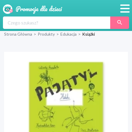
Promocje
Strona Główna
>
Produkty
>
Edukacja
>
Książki
Produkty
Sklepy
Blog
Wyprawka