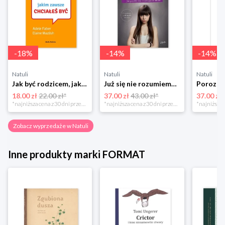
-
18
%
-
14
%
-
14
%
Natuli
Natuli
Natuli
Jak być rodzicem, jakim zawsze chciałeś być Media rodzina
Już się nie rozumiemy! Jak przeżyć czas trzaskających drzwi Esprit
18.00 zł
22.00 zł*
37.00 zł
43.00 zł*
37.00 zł
*najniższa cena z 30 dni przed obniżką
*najniższa cena z 30 dni przed obniżką
Zobacz wyprzedaże w Natuli
Inne produkty marki FORMAT