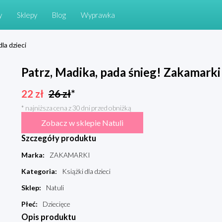
y
Sklepy
Blog
Wyprawka
dla dzieci
Patrz, Madika, pada śnieg! Zakamarki
22
zł
26
zł
*
* najniższa cena z 30 dni przed obniżką
Zobacz w sklepie Natuli
Szczegóły produktu
Marka
:
ZAKAMARKI
Kategoria
:
Książki dla dzieci
Sklep
:
Natuli
Płeć
:
Dziecięce
Opis produktu