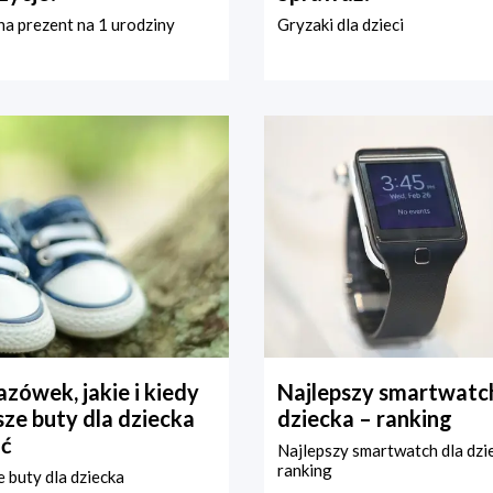
a prezent na 1 urodziny
Gryzaki dla dzieci
zówek, jakie i kiedy
Najlepszy smartwatch
ze buty dla dziecka
dziecka – ranking
ć
Najlepszy smartwatch dla dzi
ranking
 buty dla dziecka