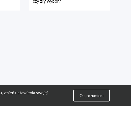
czy zły wybór?
u, zmień ustawienia swojej
Ok, rozumiem