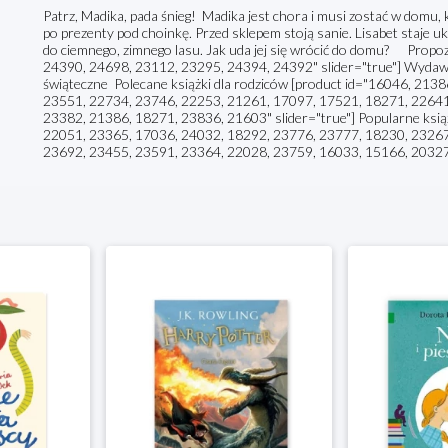
Patrz, Madika, pada śnieg! Madika jest chora i musi zostać w domu, k
po prezenty pod choinkę. Przed sklepem stoją sanie. Lisabet staje u
do ciemnego, zimnego lasu. Jak uda jej się wrócić do domu? Propo
24390, 24698, 23112, 23295, 24394, 24392" slider="true"] Wydawnict
świąteczne Polecane książki dla rodziców [product id="16046, 213
23551, 22734, 23746, 22253, 21261, 17097, 17521, 18271, 22641
23382, 21386, 18271, 23836, 21603" slider="true"] Popularne książ
22051, 23365, 17036, 24032, 18292, 23776, 23777, 18230, 23267
23692, 23455, 23591, 23364, 22028, 23759, 16033, 15166, 20327"