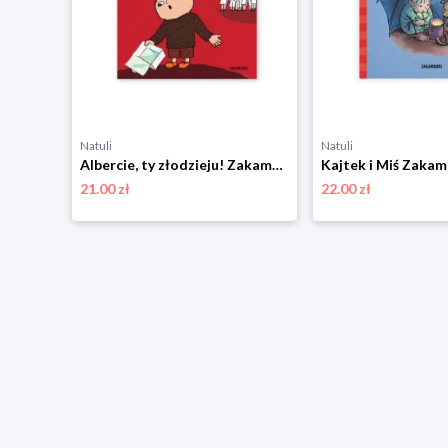
Natuli
Natuli
Biuro detektywistyczne Lassego i Mai. Tajemnica szpitala Zakamarki
Albercie, ty złodzieju! Zakamarki
Kajtek i Miś Zakam
21.00 zł
22.00 zł