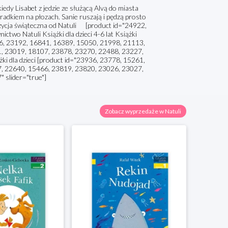
iedy Lisabet z jedzie ze służącą Alvą do miasta
kradkiem na płozach. Sanie ruszają i pędzą prosto
zycja świąteczna od Natuli [product id="24922,
wo Natuli Książki dla dzieci 4-6 lat Książki
86, 23192, 16841, 16389, 15050, 21998, 21113,
, 23019, 18107, 23878, 23270, 22488, 23227,
ki dla dzieci [product id="23936, 23778, 15261,
, 22640, 15466, 23819, 23820, 23026, 23027,
 slider="true"]
Zobacz wyprzedaże w Natuli