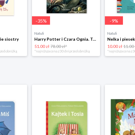
-
35
%
-
9
%
Natuli
Natuli
ie siostry
Harry Potter i Czara Ognia. Tom 4 Media rodzina
51.00 zł
78.00 zł*
10.00 zł
11.00 
rzed obniżką
*najniższa cena z 30 dni przed obniżką
*najniższa cena z 3