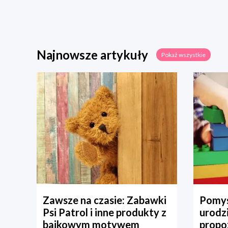
Najnowsze artykuły
Pokaż wszystkie
Zawsze na czasie: Zabawki
Pomys
Psi Patrol i inne produkty z
urodz
bajkowym motywem
propo