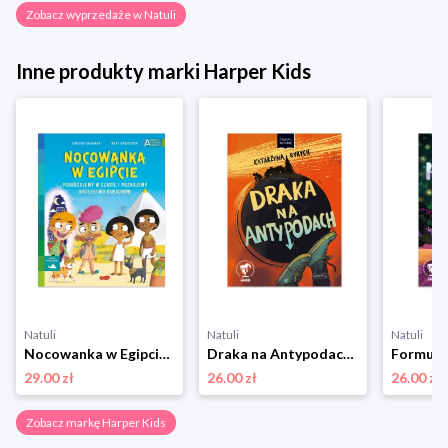
Zobacz wyprzedaże w Natuli
Inne produkty marki Harper Kids
Natuli
Natuli
Natuli
Nocowanka w Egipcie. Akademia mądrego dziecka. Chcę wiedzieć Harper kids
Draka na Antypodach. Czytam, bo lubię Harper kids
29.00 zł
26.00 zł
26.00 zł
Zobacz markę Harper Kids