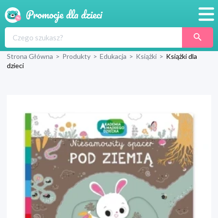
Promocje
Strona Główna
>
Produkty
>
Edukacja
>
Książki
>
Książki dla
Produkty
dzieci
Sklepy
Blog
Wyprawka