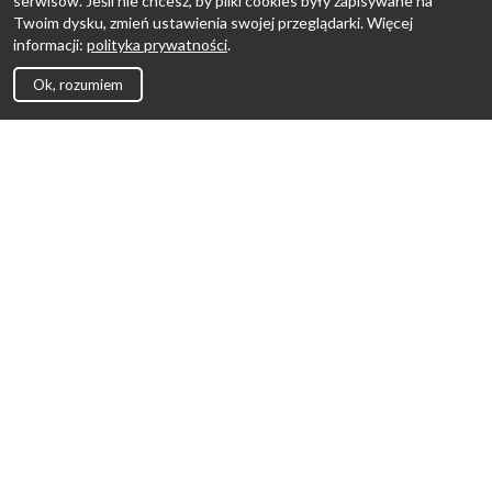
serwisów. Jeśli nie chcesz, by pliki cookies były zapisywane na
Twoim dysku, zmień ustawienia swojej przeglądarki. Więcej
informacji:
polityka prywatności
.
Ok, rozumiem
Strona Główna
Promocje