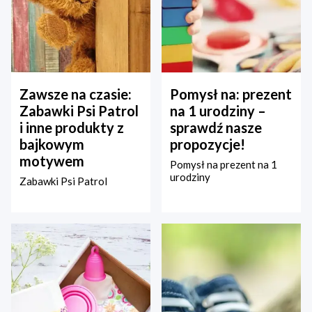
Zawsze na czasie:
Pomysł na: prezent
Zabawki Psi Patrol
na 1 urodziny –
i inne produkty z
sprawdź nasze
bajkowym
propozycje!
motywem
Pomysł na prezent na 1
urodziny
Zabawki Psi Patrol