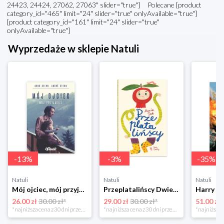
24423, 24424, 27062, 27063" slider="true"] Polecane [product
category_id="465" limit="24" slider="true" onlyAvailable="true"]
[product category_id="161" limit="24" slider="true"
onlyAvailable="true"]
Wyprzedaże w sklepie Natuli
-
13
%
-
3
%
-
35
%
Natuli
Natuli
Natuli
Mój ojciec, mój przyjaciel Element
Przeplatalińscy Dwie siostry
26.00 zł
30.00 zł*
29.00 zł
30.00 zł*
51.00 zł
*najniższa cena z 30 dni przed obniżką
*najniższa cena z 30 dni przed obniżką