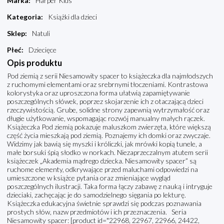
Marka
:
Harper Kids
Kategoria
:
Książki dla dzieci
Sklep
:
Natuli
Płeć
:
Dziecięce
Opis produktu
Pod ziemią z serii Niesamowity spacer to książeczka dla najmłodszych
z ruchomymi elementami oraz srebrnymi tłoczeniami. Kontrastowa
kolorystyka oraz uproszczona forma ułatwią zapamiętywanie
poszczególnych słówek, poprzez skojarzenie ich z otaczającą dzieci
rzeczywistością. Grube, solidne strony zapewnią wytrzymałość oraz
długie użytkowanie, wspomagając rozwój manualny małych rączek.
Książeczka Pod ziemią pokazuje maluszkom zwierzęta, które większą
część życia mieszkają pod ziemią. Poznajemy ich domki oraz zwyczaje.
Widzimy jak bawią się myszki i króliczki, jak mrówki kopią tunele, a
małe borsuki śpią słodko w norkach. Niezaprzeczalnym atutem serii
książeczek „Akademia mądrego dziecka. Niesamowity spacer” są
ruchome elementy, odkrywające przed maluchami odpowiedzi na
umieszczone w książce pytania oraz zmieniające wygląd
poszczególnych ilustracji. Taka forma łączy zabawę z nauką i intryguje
dzieciaki, zachęcając je do samodzielnego sięgania po lekturę.
Książeczka edukacyjna świetnie sprawdzi się podczas poznawania
prostych słów, nazw przedmiotów i ich przeznaczenia. Seria
Niesamowity spacer: [product id="22968, 22967, 22966, 24422,