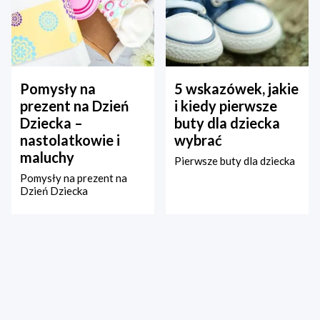
Pomysły na
5 wskazówek, jakie
prezent na Dzień
i kiedy pierwsze
Dziecka –
buty dla dziecka
nastolatkowie i
wybrać
maluchy
Pierwsze buty dla dziecka
Pomysły na prezent na
Dzień Dziecka