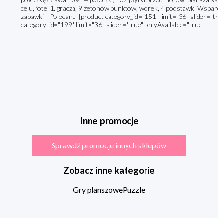
celu, fotel 1. gracza, 9 żetonów punktów, worek, 4 podstawki Wsparcie
zabawki Polecane [product category_id="151" limit="36" slider="tru
category_id="199" limit="36" slider="true" onlyAvailable="true"]
Inne promocje
Sprawdź promocje innych sklepów
Zobacz inne kategorie
Gry planszowe
Puzzle