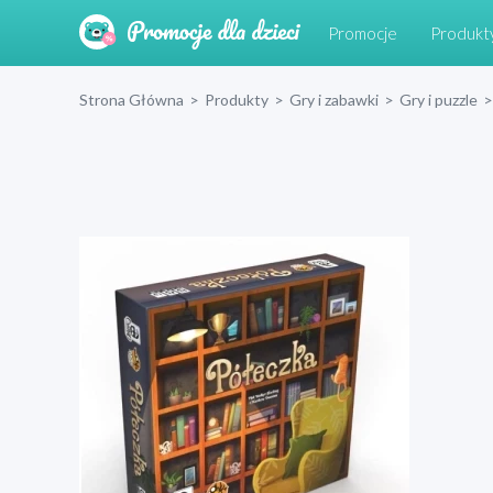
Promocje
Produkt
Strona Główna
>
Produkty
>
Gry i zabawki
>
Gry i puzzle
>