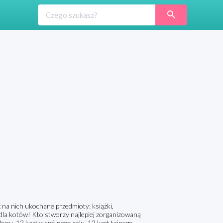
ć na nich ukochane przedmioty: książki,
a dla kotów! Kto stworzy najlepiej zorganizowaną
lonu, 12 kart wspólnego celu, 12 kart tajnego