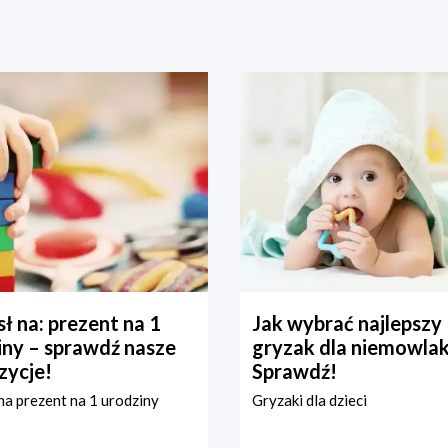
ł na: prezent na 1
Jak wybrać najlepszy
iny – sprawdź nasze
gryzak dla niemowla
zycje!
Sprawdź!
a prezent na 1 urodziny
Gryzaki dla dzieci