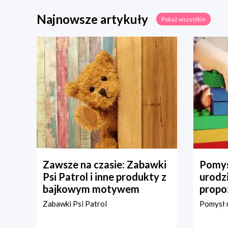
Najnowsze artykuły
Pokaż wszystkie
Zawsze na czasie: Zabawki
Pomys
Psi Patrol i inne produkty z
urodz
bajkowym motywem
propo
Zabawki Psi Patrol
Pomysł n