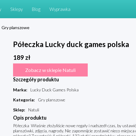
y
Sklepy
Blog
Wyprawka
Gry planszowe
Półeczka Lucky duck games polska
189
zł
Zobacz w sklepie Natuli
Szczegóły produktu
Marka
:
Lucky Duck Games Polska
Kategoria
:
Gry planszowe
Sklep
:
Natuli
Opis produktu
Półeczka Właśnie złożyliście nowe regały i nadszedł czas, by ustawi
planszówki, zdjęcia, nagrody. Nie zapomnijcie zostawić nieco miejsc
półeczkę? Zawartość: 4 półeczki, 132 płytki przedmiotów, plansza sa