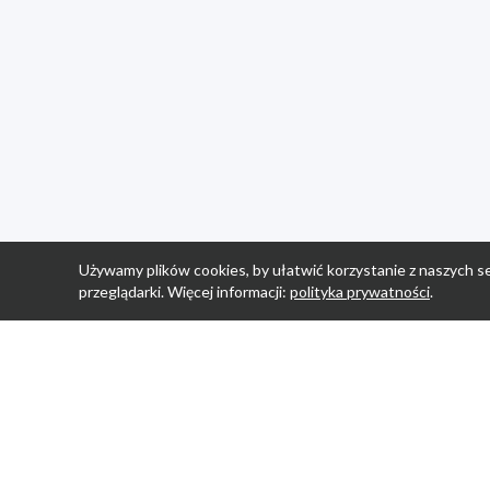
Używamy plików cookies, by ułatwić korzystanie z naszych se
przeglądarki. Więcej informacji:
polityka prywatności
.
Strona Główn
Promocje