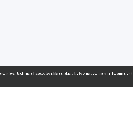
rwisów. Jeśli nie chcesz, by pliki cookies były zapisywane na Twoim dysk
a
Przepisy dla dzieci
Po
Nuumi.pl - moda online
K