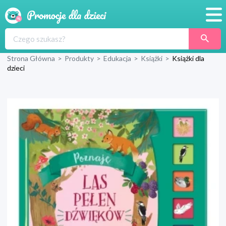
Promocje
Strona Główna
>
Produkty
>
Edukacja
>
Książki
>
Książki dla
Produkty
dzieci
Sklepy
Blog
Wyprawka