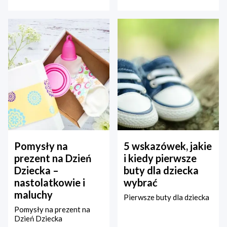
Pomysły na
5 wskazówek, jakie
prezent na Dzień
i kiedy pierwsze
Dziecka –
buty dla dziecka
nastolatkowie i
wybrać
maluchy
Pierwsze buty dla dziecka
Pomysły na prezent na
Dzień Dziecka