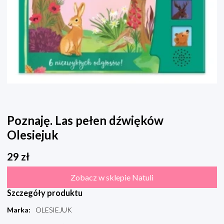
Poznaję. Las pełen dźwięków
Olesiejuk
29
zł
Zobacz w sklepie Natuli
Szczegóły produktu
Marka
:
OLESIEJUK