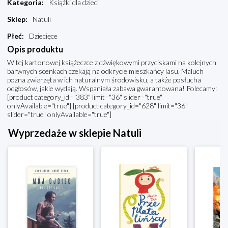
Kategoria
:
Książki dla dzieci
Sklep
:
Natuli
Płeć
:
Dziecięce
Opis produktu
W tej kartonowej książeczce z dźwiękowymi przyciskami na kolejnych
barwnych scenkach czekają na odkrycie mieszkańcy lasu. Maluch
pozna zwierzęta w ich naturalnym środowisku, a także posłucha
odgłosów, jakie wydają. Wspaniała zabawa gwarantowana! Polecamy:
[product category_id="383" limit="36" slider="true"
onlyAvailable="true"] [product category_id="628" limit="36"
slider="true" onlyAvailable="true"]
Wyprzedaże w sklepie Natuli