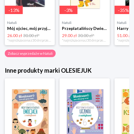
-
13
%
-
3
%
-
35
%
Natuli
Natuli
Natuli
Mój ojciec, mój przyjaciel Element
Przeplatalińscy Dwie siostry
26.00 zł
30.00 zł*
29.00 zł
30.00 zł*
51.00 zł
*najniższa cena z 30 dni przed obniżką
*najniższa cena z 30 dni przed obniżką
Zobacz wyprzedaże w Natuli
Inne produkty marki OLESIEJUK