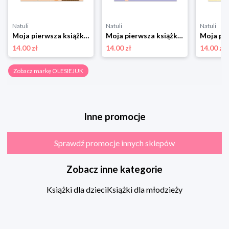
Natuli
Natuli
Natuli
Moja pierwsza książka o emocjach. Montessori: sam odkrywaj świat Olesiejuk
Moja pierwsza książka o liczeniu. Montessori: sam odkrywaj świat Olesiejuk
14.00 zł
14.00 zł
14.00 zł
Zobacz markę OLESIEJUK
Inne promocje
Sprawdź promocje innych sklepów
Zobacz inne kategorie
Książki dla dzieci
Książki dla młodzieży