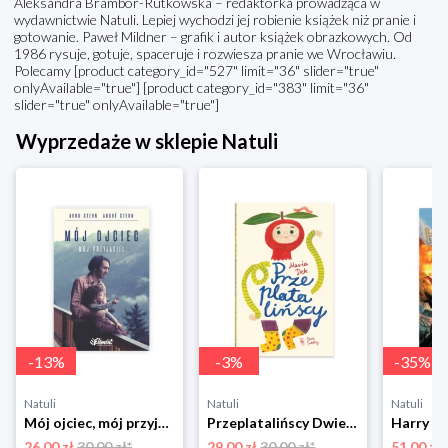
Aleksandra Brambor-Rutkowska – redaktorka prowadząca w
wydawnictwie Natuli. Lepiej wychodzi jej robienie książek niż pranie i
gotowanie. Paweł Mildner – grafik i autor książek obrazkowych. Od
1986 rysuje, gotuje, spaceruje i rozwiesza pranie we Wrocławiu.
Polecamy [product category_id="527" limit="36" slider="true"
onlyAvailable="true"] [product category_id="383" limit="36"
slider="true" onlyAvailable="true"]
Wyprzedaże w sklepie Natuli
-
13
%
-
3
%
-
35
%
Natuli
Natuli
Natuli
Mój ojciec, mój przyjaciel Element
Przeplatalińscy Dwie siostry
26.00 zł
30.00 zł*
29.00 zł
30.00 zł*
51.00 zł