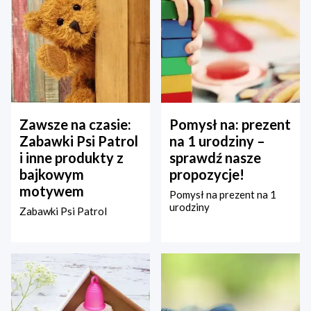
Zawsze na czasie:
Pomysł na: prezent
Zabawki Psi Patrol
na 1 urodziny –
i inne produkty z
sprawdź nasze
bajkowym
propozycje!
motywem
Pomysł na prezent na 1
urodziny
Zabawki Psi Patrol