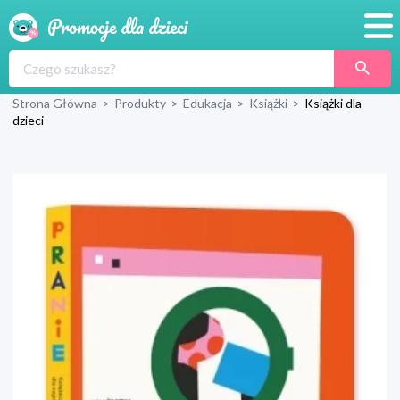
Promocje
Strona Główna
>
Produkty
>
Edukacja
>
Książki
>
Książki dla
Produkty
dzieci
Sklepy
Blog
Wyprawka