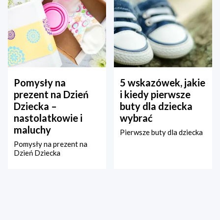
Pomysły na
5 wskazówek, jakie
prezent na Dzień
i kiedy pierwsze
Dziecka –
buty dla dziecka
nastolatkowie i
wybrać
maluchy
Pierwsze buty dla dziecka
Pomysły na prezent na
Dzień Dziecka