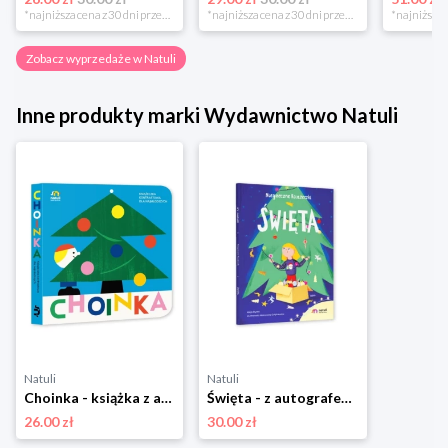
*najniższa cena z 30 dni przed obniżką
*najniższa cena z 30 dni przed obniżką
Zobacz wyprzedaże w Natuli
Inne produkty marki Wydawnictwo Natuli
Natuli
Natuli
Choinka - książka z autografem autorki Wydawnictwo natuli
Święta - z autografem autorki Wydawnictwo natuli
26.00 zł
30.00 zł