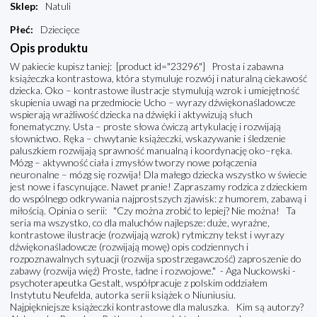
Sklep
:
Natuli
Płeć
:
Dziecięce
Opis produktu
W pakiecie kupisz taniej: [product id="23296"] Prosta i zabawna
książeczka kontrastowa, która stymuluje rozwój i naturalną ciekawość
dziecka. Oko – kontrastowe ilustracje stymulują wzrok i umiejętność
skupienia uwagi na przedmiocie Ucho – wyrazy dźwiękonaśladowcze
wspierają wrażliwość dziecka na dźwięki i aktywizują słuch
fonematyczny. Usta – proste słowa ćwiczą artykulację i rozwijają
słownictwo. Ręka – chwytanie książeczki, wskazywanie i śledzenie
paluszkiem rozwijają sprawność manualną i koordynację oko–ręka.
Mózg – aktywność ciała i zmysłów tworzy nowe połączenia
neuronalne – mózg się rozwija! Dla małego dziecka wszystko w świecie
jest nowe i fascynujące. Nawet pranie! Zapraszamy rodzica z dzieckiem
do wspólnego odkrywania najprostszych zjawisk: z humorem, zabawą i
miłością. Opinia o serii: "Czy można zrobić to lepiej? Nie można! Ta
seria ma wszystko, co dla maluchów najlepsze: duże, wyraźne,
kontrastowe ilustracje (rozwijają wzrok) rytmiczny tekst i wyrazy
dźwiękonaśladowcze (rozwijają mowę) opis codziennych i
rozpoznawalnych sytuacji (rozwija spostrzegawczość) zaproszenie do
zabawy (rozwija więź) Proste, ładne i rozwojowe." - Aga Nuckowski -
psychoterapeutka Gestalt, współpracuje z polskim oddziałem
Instytutu Neufelda, autorka serii książek o Niuniusiu.
Najpiękniejsze książeczki kontrastowe dla maluszka. Kim są autorzy?