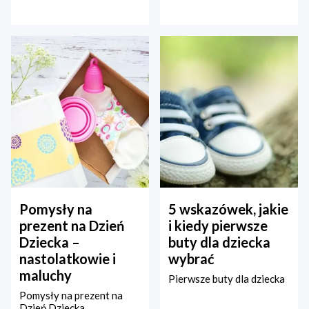
Pomysły na
5 wskazówek, jakie
prezent na Dzień
i kiedy pierwsze
Dziecka –
buty dla dziecka
nastolatkowie i
wybrać
maluchy
Pierwsze buty dla dziecka
Pomysły na prezent na
Dzień Dziecka