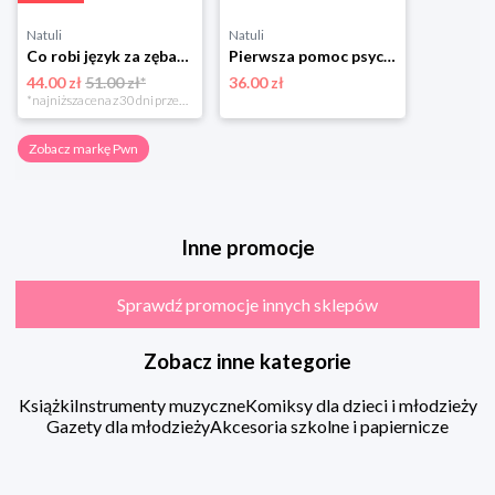
Natuli
Natuli
Co robi język za zębami? Poprawna polszczyzna dla najmłodszych Pwn
Pierwsza pomoc psychologiczna Pwn
44.00 zł
51.00 zł*
36.00 zł
*najniższa cena z 30 dni przed obniżką
Zobacz markę Pwn
Inne promocje
Sprawdź promocje innych sklepów
Zobacz inne kategorie
Książki
Instrumenty muzyczne
Komiksy dla dzieci i młodzieży
Gazety dla młodzieży
Akcesoria szkolne i papiernicze