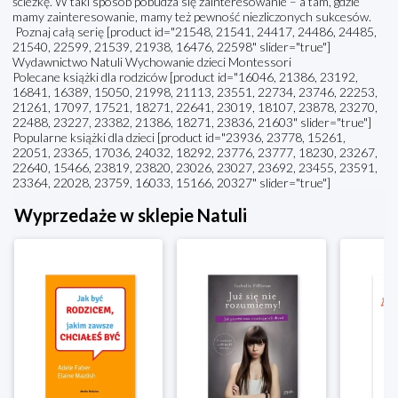
ścieżkę. W taki sposób pobudza się zainteresowanie – a tam, gdzie
mamy zainteresowanie, mamy też pewność niezliczonych sukcesów.
Poznaj całą serię [product id="21548, 21541, 24417, 24486, 24485,
21540, 22599, 21539, 21938, 16476, 22598" slider="true"]
Wydawnictwo Natuli Wychowanie dzieci Montessori
Polecane książki dla rodziców [product id="16046, 21386, 23192,
16841, 16389, 15050, 21998, 21113, 23551, 22734, 23746, 22253,
21261, 17097, 17521, 18271, 22641, 23019, 18107, 23878, 23270,
22488, 23227, 23382, 21386, 18271, 23836, 21603" slider="true"]
Popularne książki dla dzieci [product id="23936, 23778, 15261,
22051, 23365, 17036, 24032, 18292, 23776, 23777, 18230, 23267,
22640, 15466, 23819, 23820, 23026, 23027, 23692, 23455, 23591,
23364, 22028, 23759, 16033, 15166, 20327" slider="true"]
Wyprzedaże w sklepie Natuli