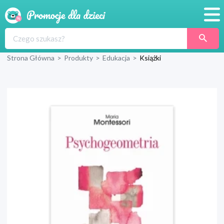
Promocje
Strona Główna
>
Produkty
>
Edukacja
>
Książki
Produkty
Sklepy
Blog
Wyprawka