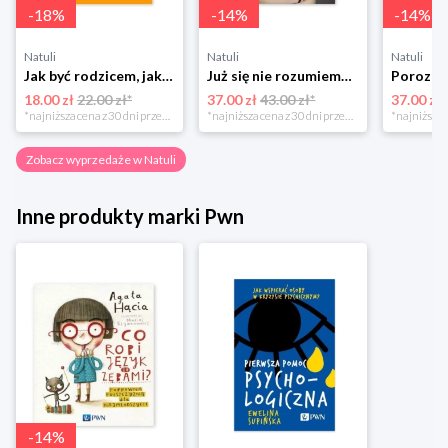
-
18
%
-
14
%
-
14
%
Natuli
Natuli
Natuli
Jak być rodzicem, jakim zawsze chciałeś być Media rodzina
Już się nie rozumiemy! Jak przeżyć czas trzaskających drzwi Esprit
18.00 zł
22.00 zł*
37.00 zł
43.00 zł*
37.00 zł
*najniższa cena z 30 dni przed obniżką
*najniższa cena z 30 dni przed obniżką
Zobacz wyprzedaże w Natuli
Inne produkty marki Pwn
-
14
%