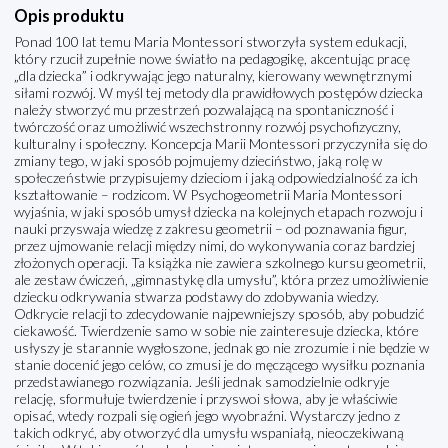
Opis produktu
Ponad 100 lat temu Maria Montessori stworzyła system edukacji,
który rzucił zupełnie nowe światło na pedagogikę, akcentując pracę
„dla dziecka” i odkrywając jego naturalny, kierowany wewnętrznymi
siłami rozwój. W myśl tej metody dla prawidłowych postępów dziecka
należy stworzyć mu przestrzeń pozwalającą na spontaniczność i
twórczość oraz umożliwić wszechstronny rozwój psychofizyczny,
kulturalny i społeczny. Koncepcja Marii Montessori przyczyniła się do
zmiany tego, w jaki sposób pojmujemy dzieciństwo, jaką rolę w
społeczeństwie przypisujemy dzieciom i jaką odpowiedzialność za ich
kształtowanie – rodzicom. W Psychogeometrii Maria Montessori
wyjaśnia, w jaki sposób umysł dziecka na kolejnych etapach rozwoju i
nauki przyswaja wiedzę z zakresu geometrii – od poznawania figur,
przez ujmowanie relacji między nimi, do wykonywania coraz bardziej
złożonych operacji. Ta książka nie zawiera szkolnego kursu geometrii,
ale zestaw ćwiczeń, „gimnastykę dla umysłu”, która przez umożliwienie
dziecku odkrywania stwarza podstawy do zdobywania wiedzy.
Odkrycie relacji to zdecydowanie najpewniejszy sposób, aby pobudzić
ciekawość. Twierdzenie samo w sobie nie zainteresuje dziecka, które
usłyszy je starannie wygłoszone, jednak go nie zrozumie i nie będzie w
stanie docenić jego celów, co zmusi je do męczącego wysiłku poznania
przedstawianego rozwiązania. Jeśli jednak samodzielnie odkryje
relację, sformułuje twierdzenie i przyswoi słowa, aby je właściwie
opisać, wtedy rozpali się ogień jego wyobraźni. Wystarczy jedno z
takich odkryć, aby otworzyć dla umysłu wspaniałą, nieoczekiwaną