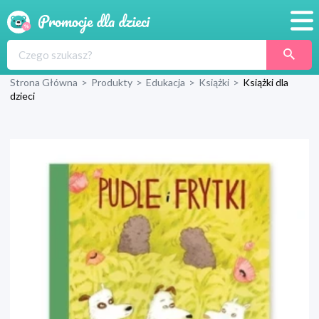
Promocje
Strona Główna
>
Produkty
>
Edukacja
>
Książki
>
Książki dla
Produkty
dzieci
Sklepy
Blog
Wyprawka