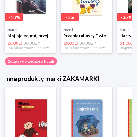
-
13
%
-
3
%
-
35
%
Natuli
Natuli
Natuli
Mój ojciec, mój przyjaciel Element
Przeplatalińscy Dwie siostry
26.00 zł
30.00 zł*
29.00 zł
30.00 zł*
51.00 zł
*najniższa cena z 30 dni przed obniżką
*najniższa cena z 30 dni przed obniżką
Zobacz wyprzedaże w Natuli
Inne produkty marki ZAKAMARKI