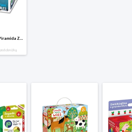
Klocki kartonowe Piramida Zabaw. Owoce i Warzywa Piramida zabaw
rzed obniżką