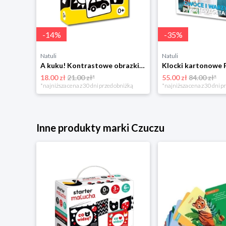
-
14
%
-
35
%
Natuli
Natuli
A kuku! Kontrastowe obrazki. Karty kontrastowe + poradnik 0+ Edgard
18.00 zł
21.00 zł*
55.00 zł
84.00 zł*
*najniższa cena z 30 dni przed obniżką
*najniższa cena z 30 dni p
Inne produkty marki Czuczu