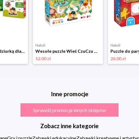
Natuli
Natuli
CzuCzu. Zagadki z dziurką dla dzieci 4+ Czuczu
Wesołe puzzle Wieś CzuCzu Czuczu
52.00 zł
26.00 zł
Inne promocje
Sprawdź promocje innych sklepów
Zobacz inne kategorie
ane
Gry i puzzle
Zabawki edukacyjne
Zabawki kreatywne i artysty