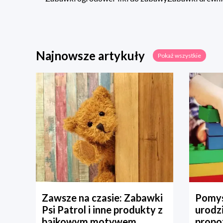
Najnowsze artykuły
Pokaż wszystkie
Zawsze na czasie: Zabawki
Pomys
Psi Patrol i inne produkty z
urodz
bajkowym motywem
propo