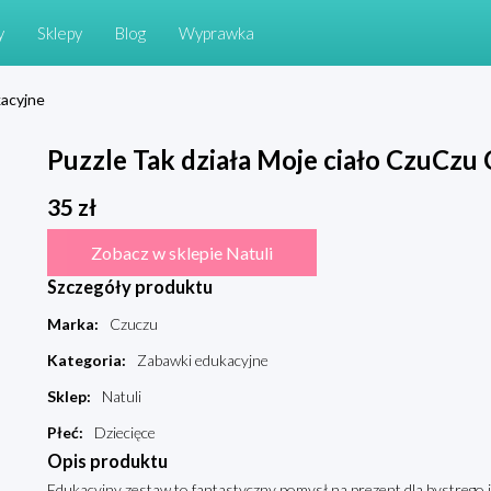
y
Sklepy
Blog
Wyprawka
acyjne
Puzzle Tak działa Moje ciało CzuCzu
35
zł
Zobacz w sklepie Natuli
Szczegóły produktu
Marka
:
Czuczu
Kategoria
:
Zabawki edukacyjne
Sklep
:
Natuli
Płeć
:
Dziecięce
Opis produktu
Edukacyjny zestaw to fantastyczny pomysł na prezent dla bystrego 