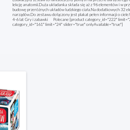
lekcję anatomii.Duża układanka składa się aż z 96 elementów i w p
budowę przeróżnych układów ludzkiego ciała.Na dodatkowych 32 el
narządów.Do zestawu dołączony jest plakat pełen informacji o ciele
4-6 lat Gry i zabawki Polecane [product category_id="222" limit="2
category_id="161" limit="24" slider="true" onlyAvailable="true"]