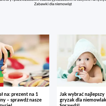
Zabawki dla niemowląt
ł na: prezent na 1
Jak wybrać najlepszy
iny – sprawdź nasze
gryzak dla niemowla
zycje!
Sprawdź!