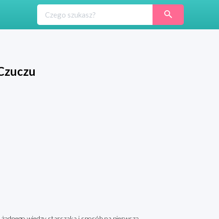
 Czuczu
i żądnego wiedzy starszaka i sposób na pierwszą