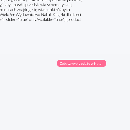
rzyjazny sposób przedstawia schematyczną
ementach znajdują się wizerunki różnych
.Wiek: 5+ Wydawnictwo Natuli Książki dla dzieci
4" slider="true" onlyAvailable="true"] [product
Zobacz wyprzedaże w Natuli