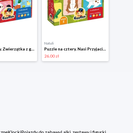
Natuli
Puzzle do pary. Zwierzątka z gospodarstwa 18m+ CzuCzu Czuczu
Puzzle na cztery. Nasi Przyjaciele 2+ CzuCzu Czuczu
26.00 zł
czne
Klocki
Pojazdy do zabawy
Lalki, zestawy i figurki