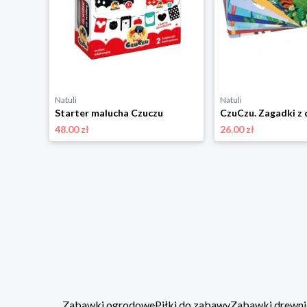
Natuli
Natuli
Starter malucha Czuczu
48.00 zł
26.00 zł
Zabawki ogrodowe
Piłki do zabawy
Zabawki drewni