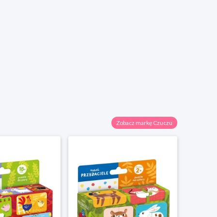
Zobacz markę Czuczu