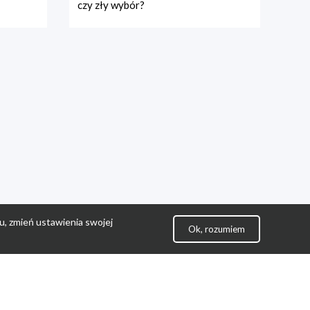
czy zły wybór?
u, zmień ustawienia swojej
Ok, rozumiem