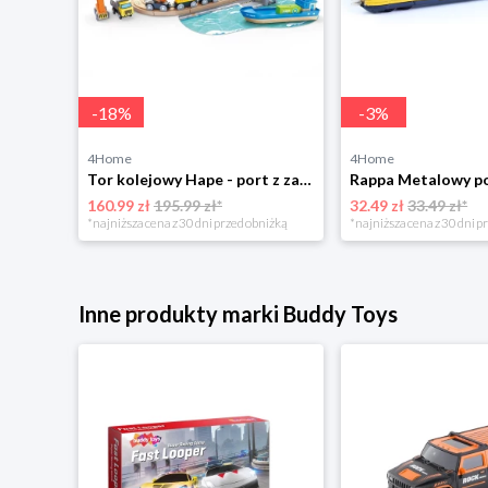
-
18
%
-
3
%
4Home
4Home
Transporter samochodowy z 4 samochodami i rampami, 49 cm 4-Home
Tor kolejowy Hape - port z załadunkiem irozładunkiem
160.99 zł
195.99 zł*
32.49 zł
33.49 zł*
niżką
*najniższa cena z 30 dni przed obniżką
*najniższa cena z 30 dni p
Inne produkty marki Buddy Toys