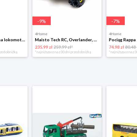
-
9
%
-
7
%
4Home
4Home
Woody Nowoczesna lokomotywa elektryczna do torów kolejowych, czerwony
Maisto Tech RC, Overlander, 2.4 Ghz, czerwony 4-Home
235.99 zł
259.99 zł*
74.98 zł
80.48 
rzed obniżką
*najniższa cena z 30 dni przed obniżką
*najniższa cena z 3