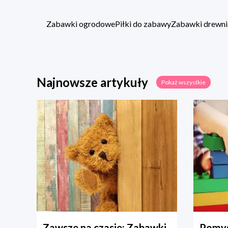
Zabawki ogrodowe
Piłki do zabawy
Zabawki drewni
Najnowsze artykuły
Pokaż wszystkie
Zawsze na czasie: Zabawki
Pomys