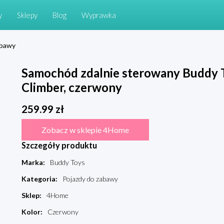
y
Sklepy
Blog
Wyprawka
abawy
Samochód zdalnie sterowany Buddy 
Climber, czerwony
259.99
zł
Zobacz w sklepie 4Home
Szczegóły produktu
Marka
:
Buddy Toys
Kategoria
:
Pojazdy do zabawy
Sklep
:
4Home
Kolor
:
Czerwony