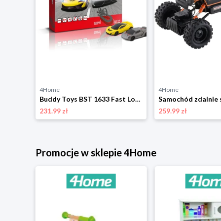
4Home
4Home
Buddy Toys BRC 18.420 BIG FOOT - autobus
Buddy Toys BST 1633 Fast Looper, 630 cm
231.99 zł
259.99 zł
Promocje w sklepie 4Home