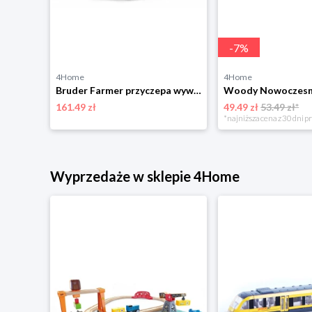
-
7
%
4Home
4Home
Jamara Jeździk "Shelby Ford F-150 Raptor" w kolorze czerwonym z przyczepką - 18 m+ rozmiar: onesize
Bruder Farmer przyczepa wywrotka Krampe czerwony, 49 x 18,8 x 21,2 cm BRUDER
161.49 zł
49.49 zł
53.49 zł*
*najniższa cena z 30 dni p
Wyprzedaże w sklepie 4Home