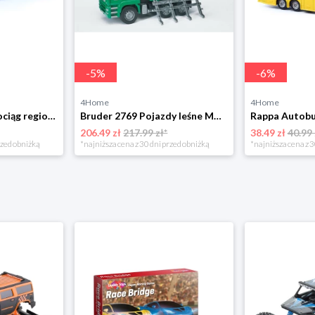
-
5
%
-
6
%
4Home
4Home
Rappa Metalowy pociąg regionalny RegioJet, 17 cm
Bruder 2769 Pojazdy leśne MAN TGA Timber tir z ramieniem załadowczym i 3 kłodami drewna BRUDER
206.49 zł
217.99 zł*
38.49 zł
40.99 
rzed obniżką
*najniższa cena z 30 dni przed obniżką
*najniższa cena z 3