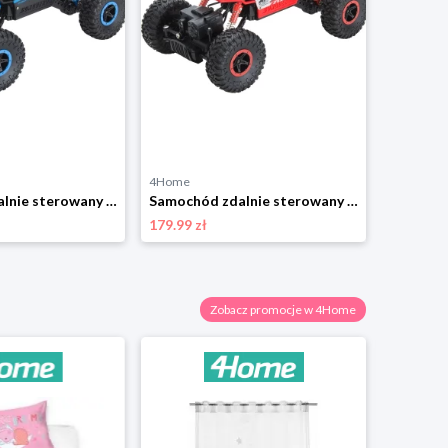
4Home
Samochód zdalnie sterowany Buddy Toys BRC 18.611 „RC Rock Climber”, niebieski
Samochód zdalnie sterowany Buddy Toys BRC 18.610 „RC Rock Climber”, czerwony
179.99 zł
Zobacz promocje w 4Home