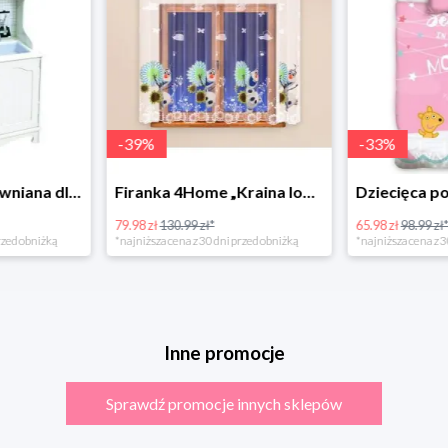
-
39
%
-
33
%
Bino Kuchnia drewniana dla dzieci Provence
Firanka 4Home „Kraina lodu” (Frozen)
79.98 zł
130.99 zł*
65.98 zł
98.99 zł
rzed obniżką
*najniższa cena z 30 dni przed obniżką
*najniższa cena z 3
Inne promocje
Sprawdź promocje innych sklepów