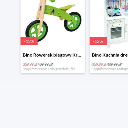
-
12
%
-
12
%
4Home Koc baranek świecący Dino
Bino Rowerek biegowy Krecik
359.99 zł
409.99 zł*
359.99 zł
409.99 zł*
*najniższa cena z 30 dni przed obniżką
*najniższa cena z 30 dni p