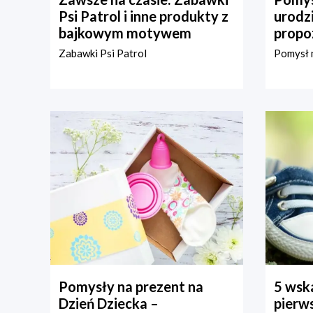
Psi Patrol i inne produkty z
urodz
bajkowym motywem
propo
Zabawki Psi Patrol
Pomysł n
Pomysły na prezent na
5 wska
Dzień Dziecka –
pierws