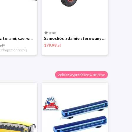
4Home
Limango
Pociąg Rappa z torami, czerwony
Samochód zdalnie sterowany Buddy Toys BRC 18.610 „RC Rock Climber”, czerwony
zł*
179.99 zł
57.60 zł
0 dni przed obniżką
Zobacz wyprzedaże w 4Home