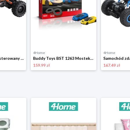
4Home
4Home
Samochód zdalnie sterowany Buddy Toys BRC 14.613RC Rock Climber, pomarańczowy
Buddy Toys BST 1263 Mostek wyścigowy, 260 cm
159.99 zł
167.49 zł