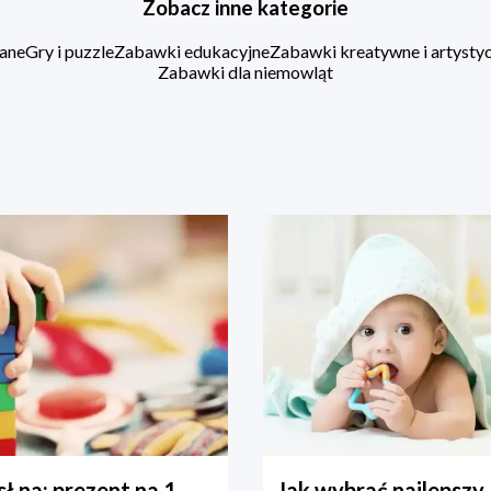
Zobacz inne kategorie
ane
Gry i puzzle
Zabawki edukacyjne
Zabawki kreatywne i artysty
Zabawki dla niemowląt
ł na: prezent na 1
Jak wybrać najlepszy