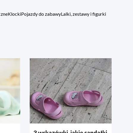
czne
Klocki
Pojazdy do zabawy
Lalki, zestawy i figurki
3 wskazówki, jakie sandałki