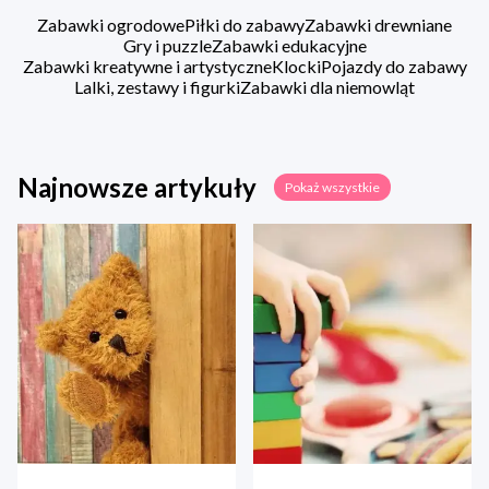
Zabawki ogrodowe
Piłki do zabawy
Zabawki drewniane
Gry i puzzle
Zabawki edukacyjne
Zabawki kreatywne i artystyczne
Klocki
Pojazdy do zabawy
Lalki, zestawy i figurki
Zabawki dla niemowląt
Najnowsze artykuły
Pokaż wszystkie