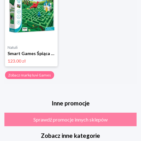
Natuli
Smart Games Śpiąca Królewna Iuvi games
123.00 zł
Zobacz markę Iuvi Games
Inne promocje
Sprawdź promocje innych sklepów
Zobacz inne kategorie