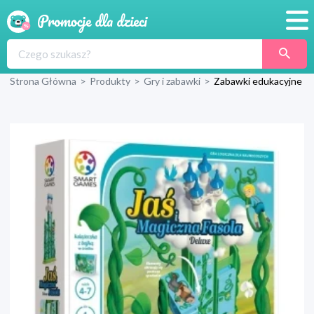
Promocje
Strona Główna
>
Produkty
>
Gry i zabawki
>
Zabawki edukacyjne
Produkty
Sklepy
Blog
Wyprawka