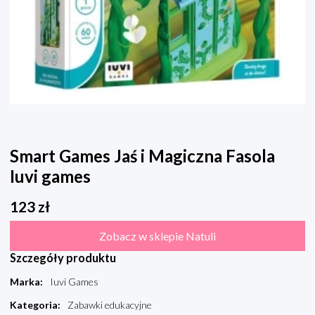
Smart Games Jaś i Magiczna Fasola
Iuvi games
123
zł
Zobacz w sklepie Natuli
Szczegóły produktu
Marka
:
Iuvi Games
Kategoria
:
Zabawki edukacyjne