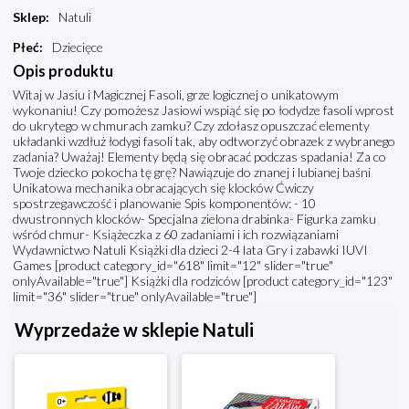
Sklep
:
Natuli
Płeć
:
Dziecięce
Opis produktu
Witaj w Jasiu i Magicznej Fasoli, grze logicznej o unikatowym
wykonaniu! Czy pomożesz Jasiowi wspiąć się po łodydze fasoli wprost
do ukrytego w chmurach zamku? Czy zdołasz opuszczać elementy
układanki wzdłuż łodygi fasoli tak, aby odtworzyć obrazek z wybranego
zadania? Uważaj! Elementy będą się obracać podczas spadania! Za co
Twoje dziecko pokocha tę grę? Nawiązuje do znanej i lubianej baśni
Unikatowa mechanika obracających się klocków Ćwiczy
spostrzegawczość i planowanie Spis komponentów: - 10
dwustronnych klocków- Specjalna zielona drabinka- Figurka zamku
wśród chmur- Książeczka z 60 zadaniami i ich rozwiązaniami
Wydawnictwo Natuli Książki dla dzieci 2-4 lata Gry i zabawki IUVI
Games [product category_id="618" limit="12" slider="true"
onlyAvailable="true"] Książki dla rodziców [product category_id="123"
limit="36" slider="true" onlyAvailable="true"]
Wyprzedaże w sklepie Natuli