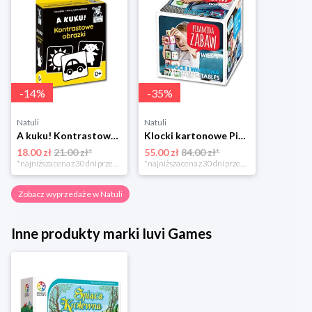
-
14
%
-
35
%
Natuli
Natuli
A kuku! Kontrastowe obrazki. Karty kontrastowe + poradnik 0+ Edgard
Klocki kartonowe Piramida Zabaw. Owoce i Warzywa Piramida zabaw
18.00 zł
21.00 zł*
55.00 zł
84.00 zł*
*najniższa cena z 30 dni przed obniżką
*najniższa cena z 30 dni przed obniżką
Zobacz wyprzedaże w Natuli
Inne produkty marki Iuvi Games