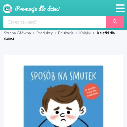
Promocje
Strona Główna
>
Produkty
>
Edukacja
>
Książki
>
Książki dla
Produkty
dzieci
Sklepy
Blog
Wyprawka