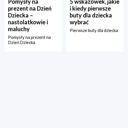
Pomysły na
5 wskazówek, jakie
prezent na Dzień
i kiedy pierwsze
Dziecka –
buty dla dziecka
nastolatkowie i
wybrać
maluchy
Pierwsze buty dla dziecka
Pomysły na prezent na
Dzień Dziecka