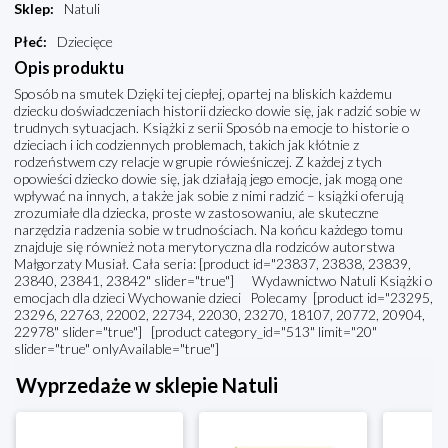
Sklep
:
Natuli
Płeć
:
Dziecięce
Opis produktu
Sposób na smutek Dzięki tej ciepłej, opartej na bliskich każdemu
dziecku doświadczeniach historii dziecko dowie się, jak radzić sobie w
trudnych sytuacjach. Książki z serii Sposób na emocje to historie o
dzieciach i ich codziennych problemach, takich jak kłótnie z
rodzeństwem czy relacje w grupie rówieśniczej. Z każdej z tych
opowieści dziecko dowie się, jak działają jego emocje, jak mogą one
wpływać na innych, a także jak sobie z nimi radzić – książki oferują
zrozumiałe dla dziecka, proste w zastosowaniu, ale skuteczne
narzędzia radzenia sobie w trudnościach. Na końcu każdego tomu
znajduje się również nota merytoryczna dla rodziców autorstwa
Małgorzaty Musiał. Cała seria: [product id="23837, 23838, 23839,
23840, 23841, 23842" slider="true"] Wydawnictwo Natuli Książki o
emocjach dla dzieci Wychowanie dzieci Polecamy [product id="23295,
23296, 22763, 22002, 22734, 22030, 23270, 18107, 20772, 20904,
22978" slider="true"] [product category_id="513" limit="20"
slider="true" onlyAvailable="true"]
Wyprzedaże w sklepie Natuli