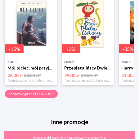
-
13
%
-
3
%
-
35
%
Natuli
Natuli
Natuli
Mój ojciec, mój przyjaciel Element
Przeplatalińscy Dwie siostry
26.00 zł
30.00 zł*
29.00 zł
30.00 zł*
51.00 zł
*najniższa cena z 30 dni przed obniżką
*najniższa cena z 30 dni przed obniżką
Zobacz wyprzedaże w Natuli
Inne promocje
Sprawdź promocje innych sklepów