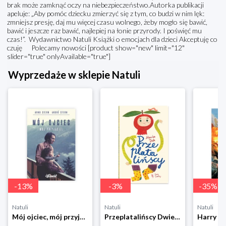
brak może zamknąć oczy na niebezpieczeństwo.Autorka publikacji
apeluje: „Aby pomóc dziecku zmierzyć się z tym, co budzi w nim lęk:
zmniejsz presję, daj mu więcej czasu wolnego, żeby mogło się bawić,
bawić i jeszcze raz bawić, najlepiej na łonie przyrody. I poświęć mu
czas!”. Wydawnictwo Natuli Książki o emocjach dla dzieci Akceptuję co
czuję Polecamy nowości [product show="new" limit="12"
slider="true" onlyAvailable="true"]
Wyprzedaże w sklepie Natuli
-
13
%
-
3
%
-
35
%
Natuli
Natuli
Natuli
Mój ojciec, mój przyjaciel Element
Przeplatalińscy Dwie siostry