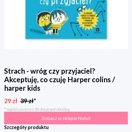
Strach - wróg czy przyjaciel?
Akceptuję, co czuję Harper colins /
harper kids
29
zł
39
zł
*
* najniższa cena z 30 dni przed obniżką
Zobacz w sklepie Natuli
Szczegóły produktu