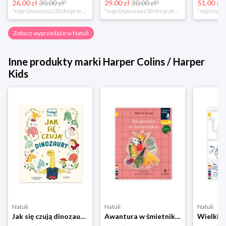
26.00 zł
30.00 zł*
29.00 zł
30.00 zł*
51.00 zł
*najniższa cena z 30 dni przed obniżką
*najniższa cena z 30 dni przed obniżką
Zobacz wyprzedaże w Natuli
Inne produkty marki Harper Colins / Harper
Kids
Natuli
Natuli
Natuli
Jak się czują dinozaury. Opowieści 5 minut przed snem Harper colins / harper kids
Awantura w śmietniku. Czytam sobie Eko. Poziom 1 Harper colins / harper kids