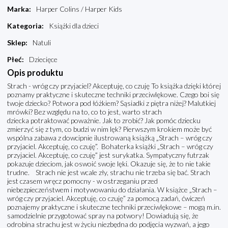
Marka
:
Harper Colins / Harper Kids
Kategoria
:
Książki dla dzieci
Sklep
:
Natuli
Płeć
:
Dziecięce
Opis produktu
Strach - wróg czy przyjaciel? Akceptuję, co czuję To książka dzięki której
poznamy praktyczne i skuteczne techniki przeciwlękowe. Czego boi się
twoje dziecko? Potwora pod łóżkiem? Sąsiadki z piętra niżej? Malutkiej
mrówki? Bez względu na to, co to jest, warto strach
dziecka potraktować poważnie. Jak to zrobić? Jak pomóc dziecku
zmierzyć się z tym, co budzi w nim lęk? Pierwszym krokiem może być
wspólna zabawa z dowcipnie ilustrowaną książką „Strach – wróg czy
przyjaciel. Akceptuję, co czuję”. Bohaterka książki „Strach – wróg czy
przyjaciel. Akceptuję, co czuję” jest surykatka. Sympatyczny futrzak
pokazuje dzieciom, jak oswoić swoje lęki. Okazuje się, że to nie takie
trudne. Strach nie jest wcale zły, strachu nie trzeba się bać. Strach
jest czasem wręcz pomocny - w ostrzeganiu przed
niebezpieczeństwem i motywowaniu do działania. W książce „Strach –
wróg czy przyjaciel. Akceptuję, co czuję” za pomocą zadań, ćwiczeń
poznajemy praktyczne i skuteczne techniki przeciwlękowe – mogą m.in.
samodzielnie przygotować spray na potwory! Dowiadują się, że
odrobina strachu jest w życiu niezbędna do podjęcia wyzwań, a jego