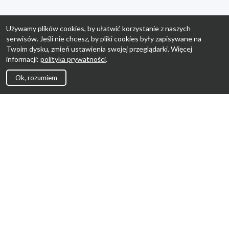
Używamy plików cookies, by ułatwić korzystanie z naszych
serwisów. Jeśli nie chcesz, by pliki cookies były zapisywane na
Twoim dysku, zmień ustawienia swojej przeglądarki. Więcej
informacji:
polityka prywatności
.
Ok, rozumiem