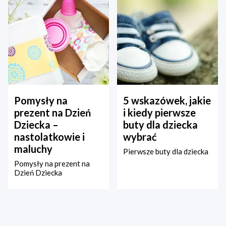
Pomysły na
5 wskazówek, jakie
prezent na Dzień
i kiedy pierwsze
Dziecka –
buty dla dziecka
nastolatkowie i
wybrać
maluchy
Pierwsze buty dla dziecka
Pomysły na prezent na
Dzień Dziecka