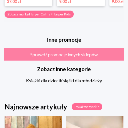
37.00 zł
9.00 zł
9.00 zł
Zobacz markę Harper Colins / Harper Kids
Inne promocje
Sprawdź promocje innych sklepów
Zobacz inne kategorie
Książki dla dzieci
Książki dla młodzieży
Najnowsze artykuły
Pokaż wszystkie