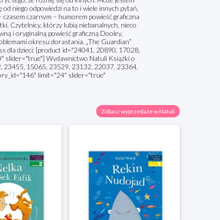
od niego odpowiedzi na to i wiele innych pytań,
m – czasem czarnym – humorem powieść graficzna
ki. Czytelnicy, którzy lubią niebanalnych, nieco
wną i oryginalną powieść graficzną Dooley,
problemami okresu dorastania. „The Guardian”
s dla dzieci: [product id="24041, 20890, 17028,
slider="true"] Wydawnictwo Natuli Książki o
2, 23455, 15065, 23529, 23132, 22037, 23364,
y_id="146" limit="24" slider="true"
Zobacz wyprzedaże w Natuli