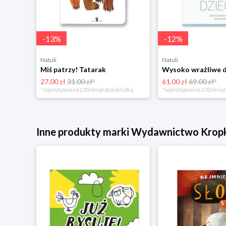
-
13
%
-
12
%
Natuli
Natuli
Miś patrzy! Tatarak
Wysoko wrażliwe 
27.00 zł
31.00 zł*
61.00 zł
69.00 zł*
niżką
*najniższa cena z 30 dni przed obniżką
*najniższa cena z 30 dni p
Inne produkty marki Wydawnictwo Krop