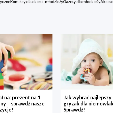
zyczne
Komiksy dla dzieci i młodzieży
Gazety dla młodzieży
Akcesor
ł na: prezent na 1
Jak wybrać najlepszy
iny – sprawdź nasze
gryzak dla niemowla
zycje!
Sprawdź!