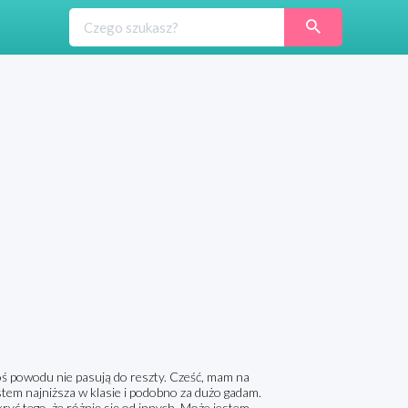
goś powodu nie pasują do reszty. Cześć, mam na
estem najniższa w klasie i podobno za dużo gadam.
ukryć tego, że różnię się od innych. Może jestem