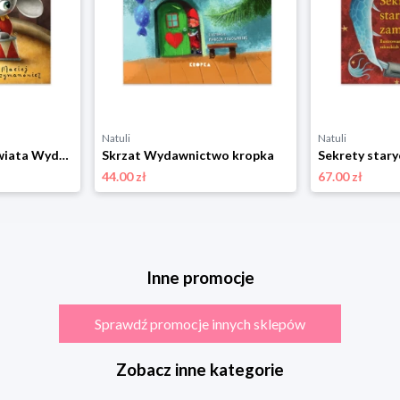
Natuli
Natuli
Najmniejszy słoń świata Wydawnictwo kropka
Skrzat Wydawnictwo kropka
44.00 zł
67.00 zł
Inne promocje
Sprawdź promocje innych sklepów
Zobacz inne kategorie