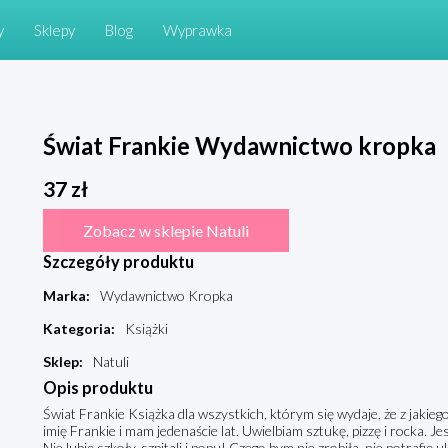
y
Sklepy
Blog
Wyprawka
Świat Frankie Wydawnictwo kropka
37
zł
Zobacz w sklepie Natuli
Szczegóły produktu
Marka
:
Wydawnictwo Kropka
Kategoria
:
Książki
Sklep
:
Natuli
Opis produktu
Świat Frankie Książka dla wszystkich, którym się wydaje, że z jakie
imię Frankie i mam jedenaście lat. Uwielbiam sztukę, pizzę i rocka. J
Nie lubię szkoły, szpitali i popu! Czego bym nie zrobiła, nie potrafię 