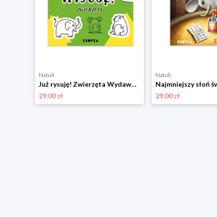
Natuli
Natuli
Co tu się buduje? Wydawnictwo kropka
Już rysuję! Zwierzęta Wydawnictwo kropka
29.00 zł
29.00 zł