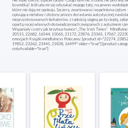
kosmitką? Jeśli uda mi się odszukać mojego tatę, na pewno wydobędę 
które nie dają mi spokoju. Szczera, zwariowana i wypełniona cięty
opisująca niełatwy i złożony proces dorastania autystycznej nastolat
nieprzystosowanych bohaterów, z radością sięgną po tę ciepłą, zaba
opartą na jej własnych doświadczeniach związanych z autyzmem i 
Wspaniały i ostry jak brzytwa humor! „The Irish Times” Mindfulnes
20515, 22682, 16544, 15065, 21172, 23876, 23365, 17067, 22230" 
emocjach Książki mindfulness Polecamy: [product id="22274, 2385
19852, 23262, 23445, 21838, 16499" slider="true"] [product categor
onlyAvailable="true"]