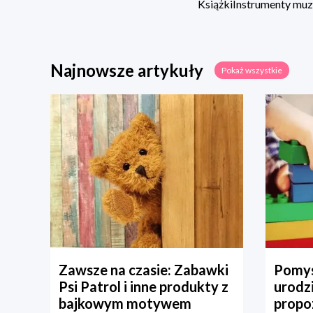
Książki
Instrumenty mu
Najnowsze artykuły
Pokaż wszystkie
Zawsze na czasie: Zabawki
Pomys
Psi Patrol i inne produkty z
urodz
bajkowym motywem
propo