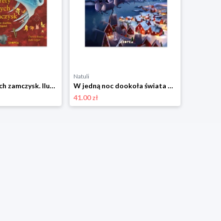
Natuli
Natuli
Sekrety starych zamczysk. Ilustrowany skarbiec szkockich legend Wydawnictwo kropka
W jedną noc dookoła świata Wydawnictwo kropka
41.00 zł
41.00 zł