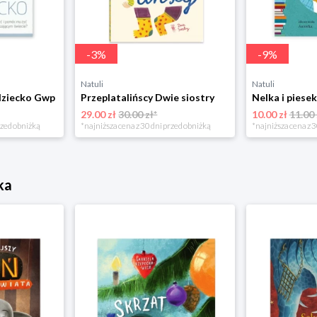
-
3
%
-
9
%
Natuli
Natuli
dziecko Gwp
Przeplatalińscy Dwie siostry
29.00 zł
30.00 zł*
10.00 zł
11.00 
rzed obniżką
*najniższa cena z 30 dni przed obniżką
*najniższa cena z 3
ka