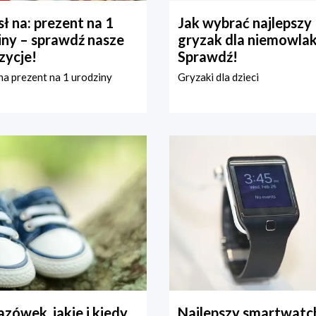
ł na: prezent na 1
Jak wybrać najlepszy
iny – sprawdź nasze
gryzak dla niemowla
zycje!
Sprawdź!
a prezent na 1 urodziny
Gryzaki dla dzieci
zówek, jakie i kiedy
Najlepszy smartwatch