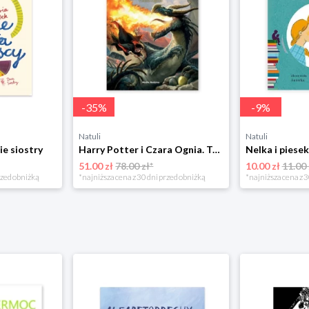
-
35
%
-
9
%
Natuli
Natuli
ie siostry
Harry Potter i Czara Ognia. Tom 4 Media rodzina
51.00 zł
78.00 zł*
10.00 zł
11.00 
rzed obniżką
*najniższa cena z 30 dni przed obniżką
*najniższa cena z 3