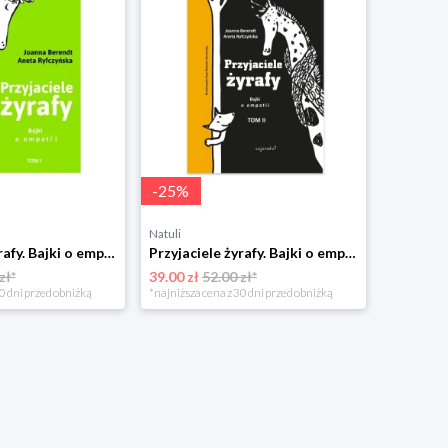
-
25
%
Natuli
Przyjaciele żyrafy. Bajki o empatii. Tom 1 Cojanato
Przyjaciele żyrafy. Bajki o empatii. Tom 2 Cojanato
zł*
39.00 zł
52.00 zł*
0 dni przed obniżką
*najniższa cena z 30 dni przed obniżką