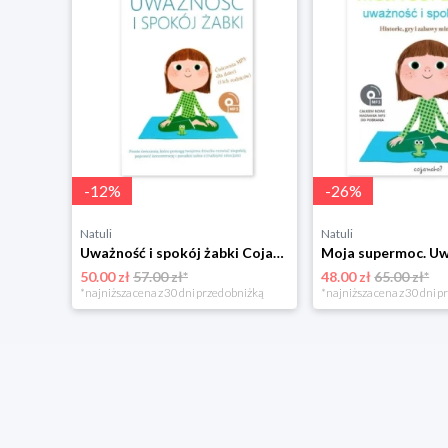
-
12
%
-
26
%
Natuli
Natuli
Joga dla dzieci i ich dorosłych Cojanato
Uważność i spokój żabki Cojanato
50.00 zł
57.00 zł*
48.00 zł
65.00 zł*
*najniższa cena z 30 dni przed obniżką
*najniższa cena z 30 dni p