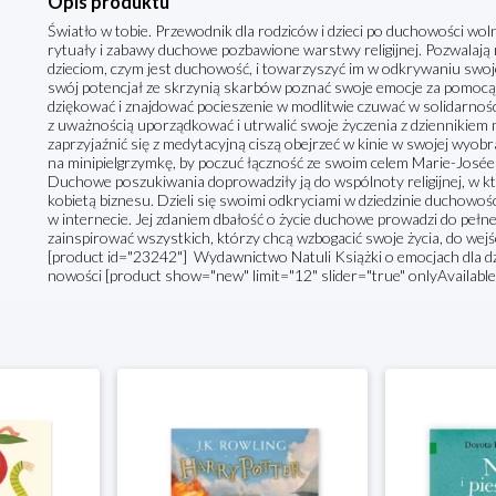
Opis produktu
Światło w tobie. Przewodnik dla rodziców i dzieci po duchowości woln
rytuały i zabawy duchowe pozbawione warstwy religijnej. Pozwalają
dzieciom, czym jest duchowość, i towarzyszyć im w odkrywaniu swoj
swój potencjał ze skrzynią skarbów poznać swoje emocje za pomocą
dziękować i znajdować pocieszenie w modlitwie czuwać w solidarno
z uważnością uporządkować i utrwalić swoje życzenia z dzienniki
zaprzyjaźnić się z medytacyjną ciszą obejrzeć w kinie w swojej wyobraź
na minipielgrzymkę, by poczuć łączność ze swoim celem Marie-Josée Ar
Duchowe poszukiwania doprowadziły ją do wspólnoty religijnej, w które
kobietą biznesu. Dzieli się swoimi odkryciami w dziedzinie duchowoś
w internecie. Jej zdaniem dbałość o życie duchowe prowadzi do pełne
zainspirować wszystkich, którzy chcą wzbogacić swoje życia, do wej
[product id="23242"] Wydawnictwo Natuli Książki o emocjach dla dz
nowości [product show="new" limit="12" slider="true" onlyAvailable