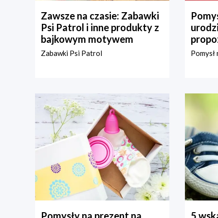
Zawsze na czasie: Zabawki
Pomys
Psi Patrol i inne produkty z
urodz
bajkowym motywem
propo
Zabawki Psi Patrol
Pomysł n
Pomysły na prezent na
5 wska