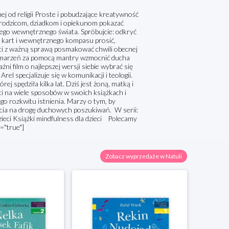
ej od religii Proste i pobudzające kreatywność
 rodzicom, dziadkom i opiekunom pokazać
ego wewnętrznego świata. Spróbujcie: odkryć
 kart i wewnętrznego kompasu prosić,
ści z ważną sprawą posmakować chwili obecnej
em marzeń za pomocą mantry wzmocnić ducha
ni film o najlepszej wersji siebie wybrać się
el specjalizuje się w komunikacji i teologii.
j spędziła kilka lat. Dziś jest żoną, matką i
ci na wiele sposobów w swoich książkach i
go rozkwitu istnienia. Marzy o tym, by
ścia na drogę duchowych poszukiwań. W serii:
ieci Książki mindfulness dla dzieci Polecamy
="true"]
Zobacz wyprzedaże w Natuli