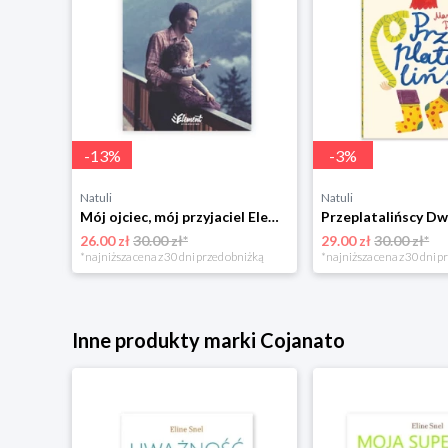
-
13
%
-
3
%
Natuli
Natuli
Trening intelektu dla dzieci Sensus
Mój ojciec, mój przyjaciel Element
Przeplatalińscy Dw
26.00 zł
30.00 zł*
29.00 zł
30.00 zł*
niżką
*najniższa cena z 30 dni przed obniżką
*najniższa cena z 30 dni p
Inne produkty marki Cojanato