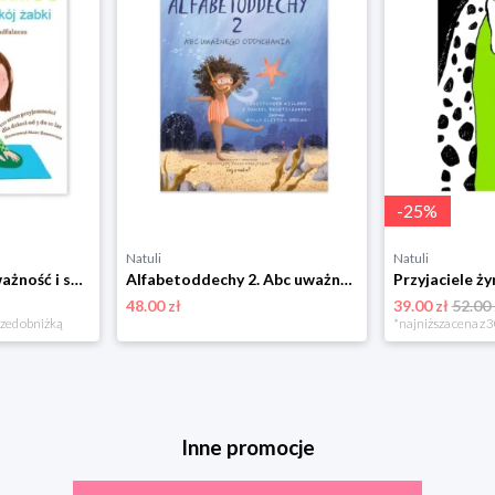
-
25
%
Natuli
Natuli
Moja supermoc. Uważność i spokój żabki. Historie, gry i zabawy mindfulness Cojanato
Alfabetoddechy 2. Abc uważnego oddychania Cojanato
48.00 zł
39.00 zł
52.00 
rzed obniżką
*najniższa cena z 3
Inne promocje