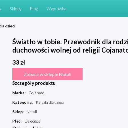
y
Sklepy
Blog
Wyprawka
dla dzieci
Światło w tobie. Przewodnik dla rodzi
duchowości wolnej od religii Cojanat
33
zł
Zobacz w sklepie Natuli
Szczegóły produktu
Marka
:
Cojanato
Kategoria
:
Książki dla dzieci
Sklep
:
Natuli
Płeć
:
Dziecięce